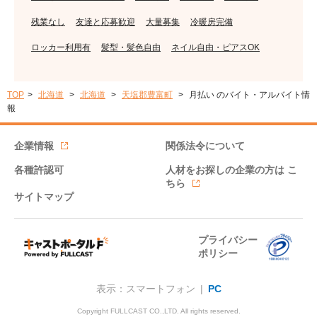
残業なし
友達と応募歓迎
大量募集
冷暖房完備
ロッカー利用有
髪型・髪色自由
ネイル自由・ピアスOK
TOP
北海道
北海道
天塩郡豊富町
月払い のバイト・アルバイト情
報
企業情報
関係法令について
各種許認可
人材をお探しの企業の方は
こ
ちら
サイトマップ
プライバシー
ポリシー
表示：スマートフォン |
PC
Copyright FULLCAST CO.,LTD. All rights reserved.