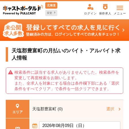
北海道
変更
ログイン
保存求人
メニュー
天塩郡豊富町の月払いの
バイト・アルバイト求
人情報
検索条件に該当する求人がありませんでした。検索条件を
変更して再度検索をお願いします。
また、全求人を対象にする場合は条件欄下部にある「選択
条件をすべてクリア」で条件を一括クリアできます。
天塩郡豊富町 (0)
選択
エリア