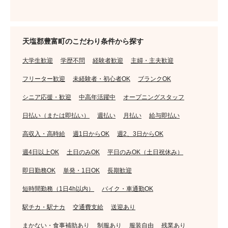
天塩郡豊富町のこだわり条件から探す
大学生歓迎
学歴不問
経験者歓迎
主婦・主夫歓迎
フリーター歓迎
未経験者・初心者OK
ブランクOK
シニア応援・歓迎
中高年活躍中
オープニングスタッフ
日払い（または即払い）
週払い
月払い
給与即払い
高収入・高時給
週1日からOK
週2、3日からOK
週4日以上OK
土日のみOK
平日のみOK（土日祝休み）
即日勤務OK
単発・1日OK
長期歓迎
短時間勤務（1日4h以内）
バイク・車通勤OK
駅チカ・駅ナカ
交通費支給
送迎あり
まかない・食事補助あり
制服あり
服装自由
残業あり