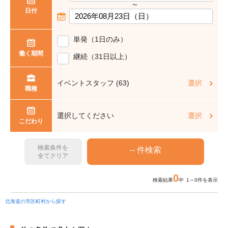
〜
日付
単発（1日のみ）
働く期間
継続（31日以上）
イベントスタッフ (63)
選択
職種
選択してください
選択
こだわり
検索条件を
全てクリア
0
検索結果
中 1～0件を表示
北海道の市区町村から探す