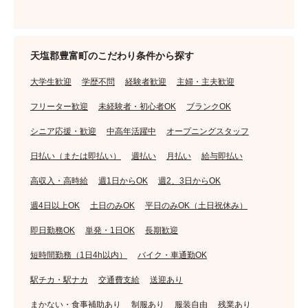
天塩郡豊富町のこだわり条件から探す
大学生歓迎
学歴不問
経験者歓迎
主婦・主夫歓迎
フリーター歓迎
未経験者・初心者OK
ブランクOK
シニア応援・歓迎
中高年活躍中
オープニングスタッフ
日払い（または即払い）
週払い
月払い
給与即払い
高収入・高時給
週1日からOK
週2、3日からOK
週4日以上OK
土日のみOK
平日のみOK（土日祝休み）
即日勤務OK
単発・1日OK
長期歓迎
短時間勤務（1日4h以内）
バイク・車通勤OK
駅チカ・駅ナカ
交通費支給
送迎あり
まかない・食事補助あり
制服あり
服装自由
残業あり