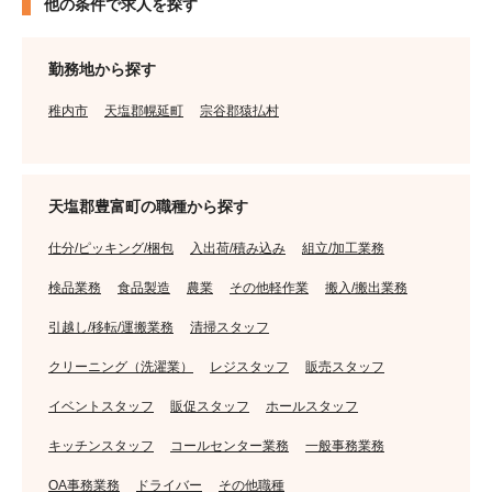
他の条件で求人を探す
勤務地から探す
稚内市
天塩郡幌延町
宗谷郡猿払村
天塩郡豊富町の職種から探す
仕分/ピッキング/梱包
入出荷/積み込み
組立/加工業務
検品業務
食品製造
農業
その他軽作業
搬入/搬出業務
引越し/移転/運搬業務
清掃スタッフ
クリーニング（洗濯業）
レジスタッフ
販売スタッフ
イベントスタッフ
販促スタッフ
ホールスタッフ
キッチンスタッフ
コールセンター業務
一般事務業務
OA事務業務
ドライバー
その他職種