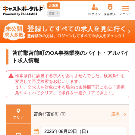
北海道
変更
ログイン
保存求人
メニュー
苫前郡苫前町のOA事務業務の
バイト・アルバイ
ト求人情報
検索条件に該当する求人がありませんでした。検索条件を
変更して再度検索をお願いします。
また、全求人を対象にする場合は条件欄下部にある「選択
条件をすべてクリア」で条件を一括クリアできます。
苫前郡苫前町 (0)
選択
エリア