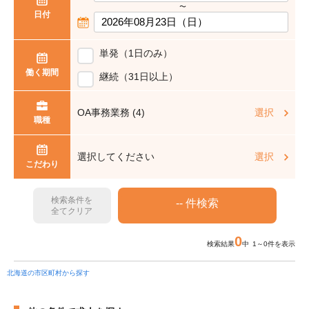
〜
日付
単発（1日のみ）
働く期間
継続（31日以上）
OA事務業務 (4)
選択
職種
選択してください
選択
こだわり
検索条件を
全てクリア
0
検索結果
中 1～0件を表示
北海道の市区町村から探す