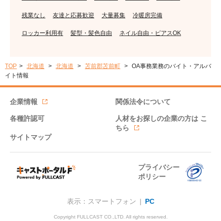
残業なし
友達と応募歓迎
大量募集
冷暖房完備
ロッカー利用有
髪型・髪色自由
ネイル自由・ピアスOK
TOP
北海道
北海道
苫前郡苫前町
OA事務業務のバイト・アルバ
イト情報
企業情報
関係法令について
各種許認可
人材をお探しの企業の方は
こ
ちら
サイトマップ
プライバシー
ポリシー
表示：スマートフォン |
PC
Copyright FULLCAST CO.,LTD. All rights reserved.