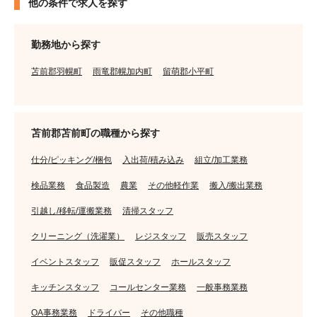
他の条件で求人を探す
勤務地から探す
苫前郡羽幌町
雨竜郡幌加内町
留萌郡小平町
苫前郡苫前町の職種から探す
仕分/ピッキング/梱包
入出荷/積み込み
組立/加工業務
検品業務
食品製造
農業
その他軽作業
搬入/搬出業務
引越し/移転/運搬業務
清掃スタッフ
クリーニング（洗濯業）
レジスタッフ
販売スタッフ
イベントスタッフ
販促スタッフ
ホールスタッフ
キッチンスタッフ
コールセンター業務
一般事務業務
OA事務業務
ドライバー
その他職種