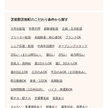
苫前郡苫前町のこだわり条件から探す
大学生歓迎
学歴不問
経験者歓迎
主婦・主夫歓迎
フリーター歓迎
未経験者・初心者OK
ブランクOK
シニア応援・歓迎
中高年活躍中
オープニングスタッフ
日払い（または即払い）
週払い
月払い
給与即払い
高収入・高時給
週1日からOK
週2、3日からOK
週4日以上OK
土日のみOK
平日のみOK（土日祝休み）
即日勤務OK
単発・1日OK
長期歓迎
短時間勤務（1日4h以内）
バイク・車通勤OK
駅チカ・駅ナカ
交通費支給
送迎あり
まかない・食事補助あり
制服あり
服装自由
残業あり