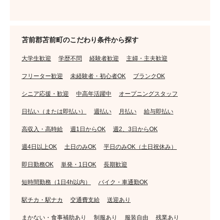
苫前郡苫前町のこだわり条件から探す
大学生歓迎
学歴不問
経験者歓迎
主婦・主夫歓迎
フリーター歓迎
未経験者・初心者OK
ブランクOK
シニア応援・歓迎
中高年活躍中
オープニングスタッフ
日払い（または即払い）
週払い
月払い
給与即払い
高収入・高時給
週1日からOK
週2、3日からOK
週4日以上OK
土日のみOK
平日のみOK（土日祝休み）
即日勤務OK
単発・1日OK
長期歓迎
短時間勤務（1日4h以内）
バイク・車通勤OK
駅チカ・駅ナカ
交通費支給
送迎あり
まかない・食事補助あり
制服あり
服装自由
残業あり