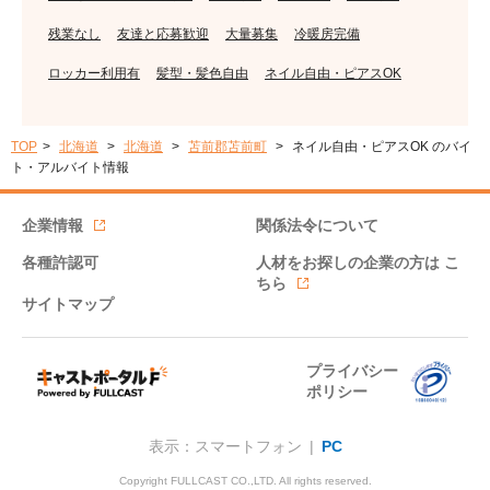
残業なし
友達と応募歓迎
大量募集
冷暖房完備
ロッカー利用有
髪型・髪色自由
ネイル自由・ピアスOK
TOP
北海道
北海道
苫前郡苫前町
ネイル自由・ピアスOK のバイ
ト・アルバイト情報
企業情報
関係法令について
各種許認可
人材をお探しの企業の方は
こ
ちら
サイトマップ
プライバシー
ポリシー
表示：スマートフォン |
PC
Copyright FULLCAST CO.,LTD. All rights reserved.