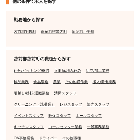
他の条件で求人を探す
勤務地から探す
苫前郡羽幌町
雨竜郡幌加内町
留萌郡小平町
苫前郡苫前町の職種から探す
仕分/ピッキング/梱包
入出荷/積み込み
組立/加工業務
検品業務
食品製造
農業
その他軽作業
搬入/搬出業務
引越し/移転/運搬業務
清掃スタッフ
クリーニング（洗濯業）
レジスタッフ
販売スタッフ
イベントスタッフ
販促スタッフ
ホールスタッフ
キッチンスタッフ
コールセンター業務
一般事務業務
OA事務業務
ドライバー
その他職種