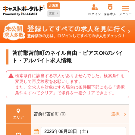
北海道
変更
ログイン
保存求人
メニュー
苫前郡苫前町のネイル自由・ピアスOKの
バイ
ト・アルバイト求人情報
検索条件に該当する求人がありませんでした。検索条件を
変更して再度検索をお願いします。
また、全求人を対象にする場合は条件欄下部にある「選択
条件をすべてクリア」で条件を一括クリアできます。
苫前郡苫前町 (0)
選択
エリア