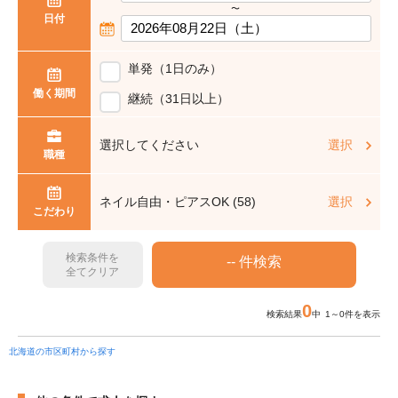
〜
日付
単発（1日のみ）
働く期間
継続（31日以上）
選択してください
選択
職種
ネイル自由・ピアスOK (58)
選択
こだわり
検索条件を
全てクリア
0
検索結果
中 1～0件を表示
北海道の市区町村から探す