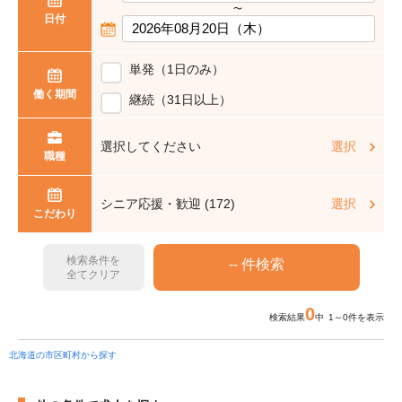
〜
日付
単発（1日のみ）
働く期間
継続（31日以上）
選択してください
選択
職種
シニア応援・歓迎 (172)
選択
こだわり
検索条件を
全てクリア
0
検索結果
中 1～0件を表示
北海道の市区町村から探す