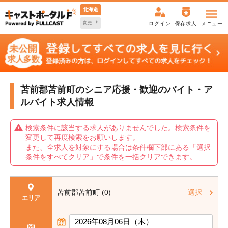
北海道
変更
ログイン
保存求人
メニュー
苫前郡苫前町のシニア応援・歓迎の
バイト・ア
ルバイト求人情報
検索条件に該当する求人がありませんでした。検索条件を
変更して再度検索をお願いします。
また、全求人を対象にする場合は条件欄下部にある「選択
条件をすべてクリア」で条件を一括クリアできます。
苫前郡苫前町 (0)
選択
エリア