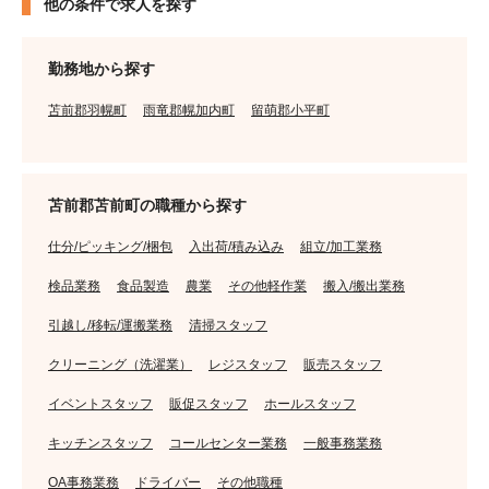
他の条件で求人を探す
勤務地から探す
苫前郡羽幌町
雨竜郡幌加内町
留萌郡小平町
苫前郡苫前町の職種から探す
仕分/ピッキング/梱包
入出荷/積み込み
組立/加工業務
検品業務
食品製造
農業
その他軽作業
搬入/搬出業務
引越し/移転/運搬業務
清掃スタッフ
クリーニング（洗濯業）
レジスタッフ
販売スタッフ
イベントスタッフ
販促スタッフ
ホールスタッフ
キッチンスタッフ
コールセンター業務
一般事務業務
OA事務業務
ドライバー
その他職種