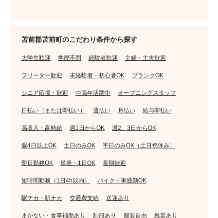
苫前郡苫前町のこだわり条件から探す
大学生歓迎
学歴不問
経験者歓迎
主婦・主夫歓迎
フリーター歓迎
未経験者・初心者OK
ブランクOK
シニア応援・歓迎
中高年活躍中
オープニングスタッフ
日払い（または即払い）
週払い
月払い
給与即払い
高収入・高時給
週1日からOK
週2、3日からOK
週4日以上OK
土日のみOK
平日のみOK（土日祝休み）
即日勤務OK
単発・1日OK
長期歓迎
短時間勤務（1日4h以内）
バイク・車通勤OK
駅チカ・駅ナカ
交通費支給
送迎あり
まかない・食事補助あり
制服あり
服装自由
残業あり