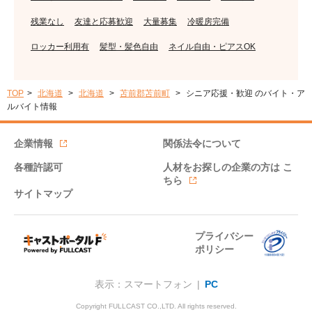
残業なし
友達と応募歓迎
大量募集
冷暖房完備
ロッカー利用有
髪型・髪色自由
ネイル自由・ピアスOK
TOP
北海道
北海道
苫前郡苫前町
シニア応援・歓迎 のバイト・ア
ルバイト情報
企業情報
関係法令について
各種許認可
人材をお探しの企業の方は
こ
ちら
サイトマップ
プライバシー
ポリシー
表示：スマートフォン |
PC
Copyright FULLCAST CO.,LTD. All rights reserved.