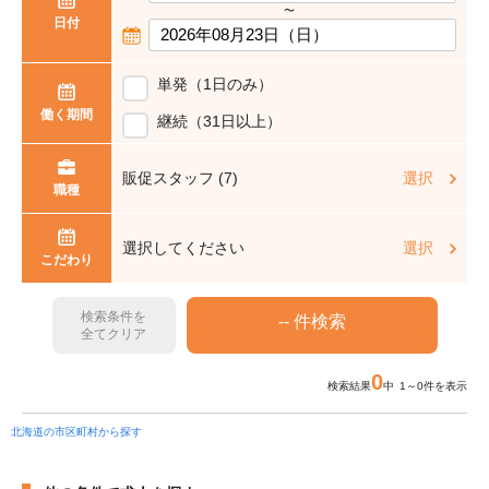
〜
日付
単発（1日のみ）
働く期間
継続（31日以上）
販促スタッフ (7)
選択
職種
選択してください
選択
こだわり
検索条件を
全てクリア
0
検索結果
中 1～0件を表示
北海道の市区町村から探す