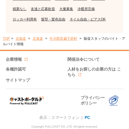
残業なし
友達と応募歓迎
大量募集
冷暖房完備
ロッカー利用有
髪型・髪色自由
ネイル自由・ピアスOK
TOP
北海道
北海道
中川郡音威子府村
販促スタッフのバイト・ア
ルバイト情報
企業情報
関係法令について
各種許認可
人材をお探しの企業の方は
こ
ちら
サイトマップ
プライバシー
ポリシー
表示：スマートフォン |
PC
Copyright FULLCAST CO.,LTD. All rights reserved.