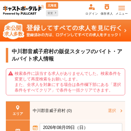
北海道
変更
ログイン
保存求人
メニュー
中川郡音威子府村の販促スタッフの
バイト・ア
ルバイト求人情報
検索条件に該当する求人がありませんでした。検索条件を
変更して再度検索をお願いします。
また、全求人を対象にする場合は条件欄下部にある「選択
条件をすべてクリア」で条件を一括クリアできます。
中川郡音威子府村 (0)
選択
エリア