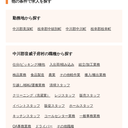
他の条件で求人を探す
勤務地から探す
中川郡美深町
枝幸郡中頓別町
中川郡中川町
枝幸郡枝幸町
中川郡音威子府村の職種から探す
仕分/ピッキング/梱包
入出荷/積み込み
組立/加工業務
検品業務
食品製造
農業
その他軽作業
搬入/搬出業務
引越し/移転/運搬業務
清掃スタッフ
クリーニング（洗濯業）
レジスタッフ
販売スタッフ
イベントスタッフ
販促スタッフ
ホールスタッフ
キッチンスタッフ
コールセンター業務
一般事務業務
OA事務業務
ドライバー
その他職種