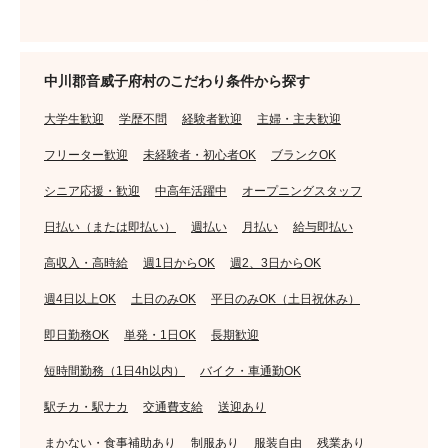
中川郡音威子府村のこだわり条件から探す
大学生歓迎
学歴不問
経験者歓迎
主婦・主夫歓迎
フリーター歓迎
未経験者・初心者OK
ブランクOK
シニア応援・歓迎
中高年活躍中
オープニングスタッフ
日払い（または即払い）
週払い
月払い
給与即払い
高収入・高時給
週1日からOK
週2、3日からOK
週4日以上OK
土日のみOK
平日のみOK（土日祝休み）
即日勤務OK
単発・1日OK
長期歓迎
短時間勤務（1日4h以内）
バイク・車通勤OK
駅チカ・駅ナカ
交通費支給
送迎あり
まかない・食事補助あり
制服あり
服装自由
残業あり