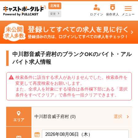
北海道
変更
ログイン
保存求人
メニュー
中川郡音威子府村のブランクOKの
バイト・アル
バイト求人情報
検索条件に該当する求人がありませんでした。検索条件を
変更して再度検索をお願いします。
また、全求人を対象にする場合は条件欄下部にある「選択
条件をすべてクリア」で条件を一括クリアできます。
中川郡音威子府村 (0)
選択
エリア