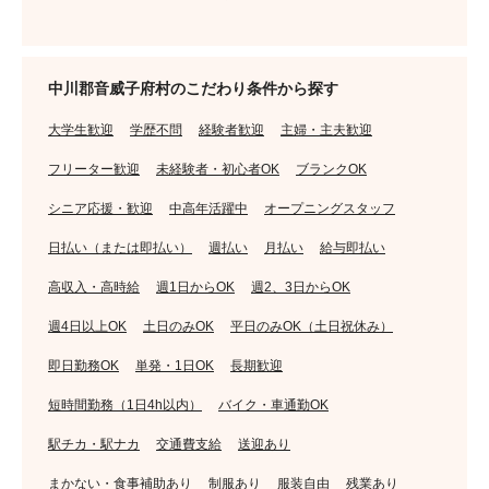
中川郡音威子府村のこだわり条件から探す
大学生歓迎
学歴不問
経験者歓迎
主婦・主夫歓迎
フリーター歓迎
未経験者・初心者OK
ブランクOK
シニア応援・歓迎
中高年活躍中
オープニングスタッフ
日払い（または即払い）
週払い
月払い
給与即払い
高収入・高時給
週1日からOK
週2、3日からOK
週4日以上OK
土日のみOK
平日のみOK（土日祝休み）
即日勤務OK
単発・1日OK
長期歓迎
短時間勤務（1日4h以内）
バイク・車通勤OK
駅チカ・駅ナカ
交通費支給
送迎あり
まかない・食事補助あり
制服あり
服装自由
残業あり