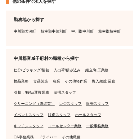
他の条件で求人を探す
勤務地から探す
中川郡美深町
枝幸郡中頓別町
中川郡中川町
枝幸郡枝幸町
中川郡音威子府村の職種から探す
仕分/ピッキング/梱包
入出荷/積み込み
組立/加工業務
検品業務
食品製造
農業
その他軽作業
搬入/搬出業務
引越し/移転/運搬業務
清掃スタッフ
クリーニング（洗濯業）
レジスタッフ
販売スタッフ
イベントスタッフ
販促スタッフ
ホールスタッフ
キッチンスタッフ
コールセンター業務
一般事務業務
OA事務業務
ドライバー
その他職種