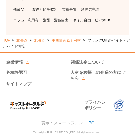
残業なし
友達と応募歓迎
大量募集
冷暖房完備
ロッカー利用有
髪型・髪色自由
ネイル自由・ピアスOK
TOP
北海道
北海道
中川郡音威子府村
ブランクOK のバイト・ア
ルバイト情報
企業情報
関係法令について
各種許認可
人材をお探しの企業の方は
こ
ちら
サイトマップ
プライバシー
ポリシー
表示：スマートフォン |
PC
Copyright FULLCAST CO.,LTD. All rights reserved.