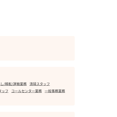
し/移転/運搬業務
清掃スタッフ
タッフ
コールセンター業務
一般事務業務