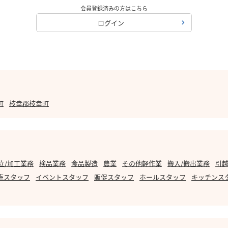
会員登録済みの方はこちら
ログイン
町
枝幸郡枝幸町
立/加工業務
検品業務
食品製造
農業
その他軽作業
搬入/搬出業務
引越
売スタッフ
イベントスタッフ
販促スタッフ
ホールスタッフ
キッチンス