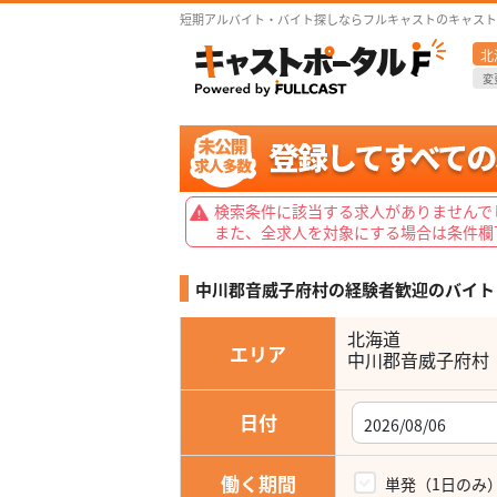
短期アルバイト・バイト探しならフルキャストのキャスト
北
変
検索条件に該当する求人がありませんで
また、全求人を対象にする場合は条件欄
中川郡音威子府村の経験者歓迎の
バイト
北海道
エリア
日付
働く期間
単発（1日のみ