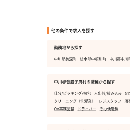
他の条件で求人を探す
勤務地から探す
中川郡美深町
枝幸郡中頓別町
中川郡中川
中川郡音威子府村の職種から探す
仕分/ピッキング/梱包
入出荷/積み込み
組
クリーニング（洗濯業）
レジスタッフ
販
OA事務業務
ドライバー
その他職種