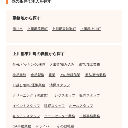
他の条件で求人を探す
勤務地から探す
旭川市
上川郡美瑛町
上川郡東神楽町
上川郡上川町
上川郡東川町の職種から探す
仕分/ピッキング/梱包
入出荷/積み込み
組立/加工業務
検品業務
食品製造
農業
その他軽作業
搬入/搬出業務
引越し/移転/運搬業務
清掃スタッフ
クリーニング（洗濯業）
レジスタッフ
販売スタッフ
イベントスタッフ
販促スタッフ
ホールスタッフ
キッチンスタッフ
コールセンター業務
一般事務業務
OA事務業務
ドライバー
その他職種