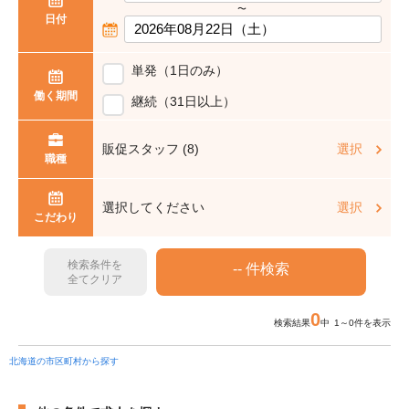
〜
日付
単発（1日のみ）
働く期間
継続（31日以上）
販促スタッフ (8)
選択
職種
選択してください
選択
こだわり
検索条件を
全てクリア
0
検索結果
中 1～0件を表示
北海道の市区町村から探す