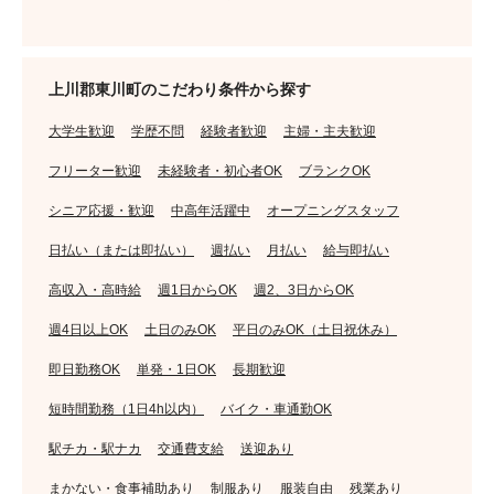
上川郡東川町のこだわり条件から探す
大学生歓迎
学歴不問
経験者歓迎
主婦・主夫歓迎
フリーター歓迎
未経験者・初心者OK
ブランクOK
シニア応援・歓迎
中高年活躍中
オープニングスタッフ
日払い（または即払い）
週払い
月払い
給与即払い
高収入・高時給
週1日からOK
週2、3日からOK
週4日以上OK
土日のみOK
平日のみOK（土日祝休み）
即日勤務OK
単発・1日OK
長期歓迎
短時間勤務（1日4h以内）
バイク・車通勤OK
駅チカ・駅ナカ
交通費支給
送迎あり
まかない・食事補助あり
制服あり
服装自由
残業あり