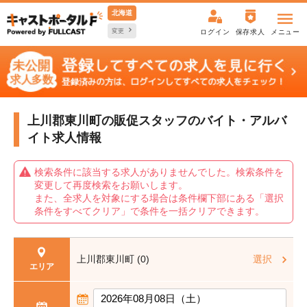
北海道
変更
ログイン
保存求人
メニュー
上川郡東川町の販促スタッフの
バイト・アルバ
イト求人情報
検索条件に該当する求人がありませんでした。検索条件を
変更して再度検索をお願いします。
また、全求人を対象にする場合は条件欄下部にある「選択
条件をすべてクリア」で条件を一括クリアできます。
上川郡東川町 (0)
選択
エリア