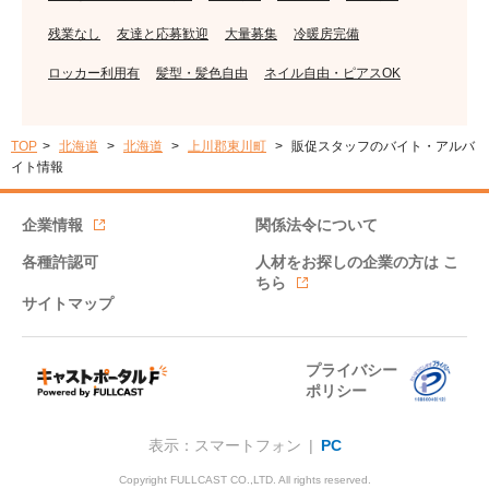
残業なし
友達と応募歓迎
大量募集
冷暖房完備
ロッカー利用有
髪型・髪色自由
ネイル自由・ピアスOK
TOP
北海道
北海道
上川郡東川町
販促スタッフのバイト・アルバ
イト情報
企業情報
関係法令について
各種許認可
人材をお探しの企業の方は
こ
ちら
サイトマップ
プライバシー
ポリシー
表示：スマートフォン |
PC
Copyright FULLCAST CO.,LTD. All rights reserved.