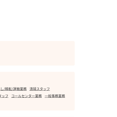
し/移転/運搬業務
清掃スタッフ
タッフ
コールセンター業務
一般事務業務