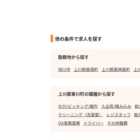
他の条件で求人を探す
勤務地から探す
旭川市
上川郡美瑛町
上川郡東神楽町
上
上川郡東川町の職種から探す
仕分/ピッキング/梱包
入出荷/積み込み
組
クリーニング（洗濯業）
レジスタッフ
販
OA事務業務
ドライバー
その他職種