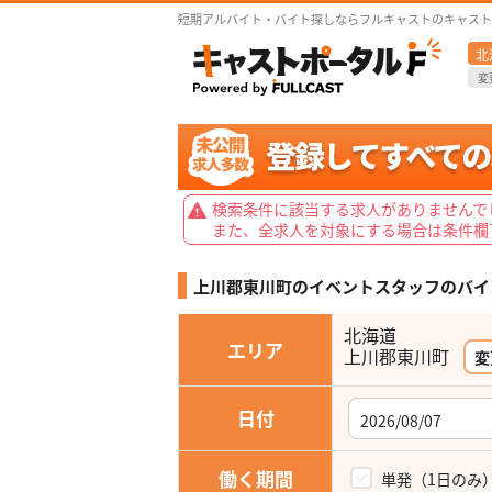
短期アルバイト・バイト探しならフルキャストのキャスト
北
変
検索条件に該当する求人がありませんで
また、全求人を対象にする場合は条件欄
上川郡東川町のイベントスタッフの
バイ
北海道
エリア
上川郡東川町
変
日付
働く期間
単発（1日のみ