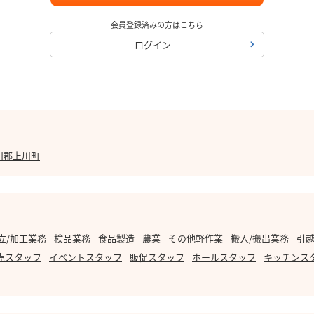
会員登録済みの方はこちら
ログイン
川郡上川町
立/加工業務
検品業務
食品製造
農業
その他軽作業
搬入/搬出業務
引越
売スタッフ
イベントスタッフ
販促スタッフ
ホールスタッフ
キッチンス