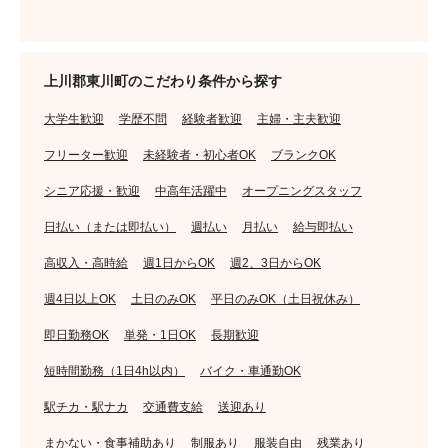
上川郡東川町のこだわり条件から探す
大学生歓迎
学歴不問
経験者歓迎
主婦・主夫歓迎
フリーター歓迎
未経験者・初心者OK
ブランクOK
シニア応援・歓迎
中高年活躍中
オープニングスタッフ
日払い（または即払い）
週払い
月払い
給与即払い
高収入・高時給
週1日からOK
週2、3日からOK
週4日以上OK
土日のみOK
平日のみOK（土日祝休み）
即日勤務OK
単発・1日OK
長期歓迎
短時間勤務（1日4h以内）
バイク・車通勤OK
駅チカ・駅ナカ
交通費支給
送迎あり
まかない・食事補助あり
制服あり
服装自由
残業あり