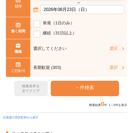
〜
日付
単発（1日のみ）
働く期間
継続（31日以上）
選択してください
選択
職種
長期歓迎 (303)
選択
こだわり
検索条件を
全てクリア
0
検索結果
中 1～0件を表示
北海道の市区町村から探す