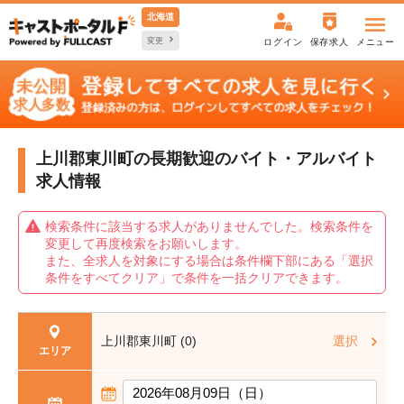
北海道
変更
ログイン
保存求人
メニュー
上川郡東川町の長期歓迎の
バイト・アルバイト
求人情報
検索条件に該当する求人がありませんでした。検索条件を
変更して再度検索をお願いします。
また、全求人を対象にする場合は条件欄下部にある「選択
条件をすべてクリア」で条件を一括クリアできます。
上川郡東川町 (0)
選択
エリア