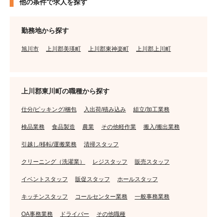
他の条件で求人を探す
勤務地から探す
旭川市
上川郡美瑛町
上川郡東神楽町
上川郡上川町
上川郡東川町の職種から探す
仕分/ピッキング/梱包
入出荷/積み込み
組立/加工業務
検品業務
食品製造
農業
その他軽作業
搬入/搬出業務
引越し/移転/運搬業務
清掃スタッフ
クリーニング（洗濯業）
レジスタッフ
販売スタッフ
イベントスタッフ
販促スタッフ
ホールスタッフ
キッチンスタッフ
コールセンター業務
一般事務業務
OA事務業務
ドライバー
その他職種