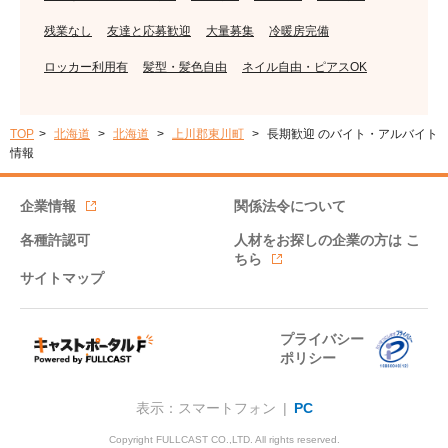
残業なし
友達と応募歓迎
大量募集
冷暖房完備
ロッカー利用有
髪型・髪色自由
ネイル自由・ピアスOK
TOP
北海道
北海道
上川郡東川町
長期歓迎 のバイト・アルバイト
情報
企業情報
関係法令について
各種許認可
人材をお探しの企業の方は
こ
ちら
サイトマップ
プライバシー
ポリシー
表示：スマートフォン |
PC
Copyright FULLCAST CO.,LTD. All rights reserved.