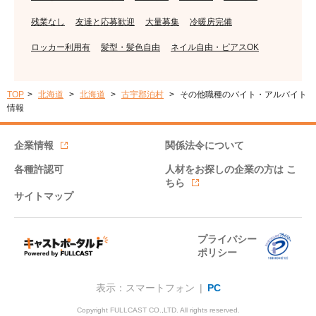
残業なし
友達と応募歓迎
大量募集
冷暖房完備
ロッカー利用有
髪型・髪色自由
ネイル自由・ピアスOK
TOP
北海道
北海道
古宇郡泊村
その他職種のバイト・アルバイト
情報
企業情報
関係法令について
各種許認可
人材をお探しの企業の方は
こ
ちら
サイトマップ
プライバシー
ポリシー
表示：スマートフォン |
PC
Copyright FULLCAST CO.,LTD. All rights reserved.