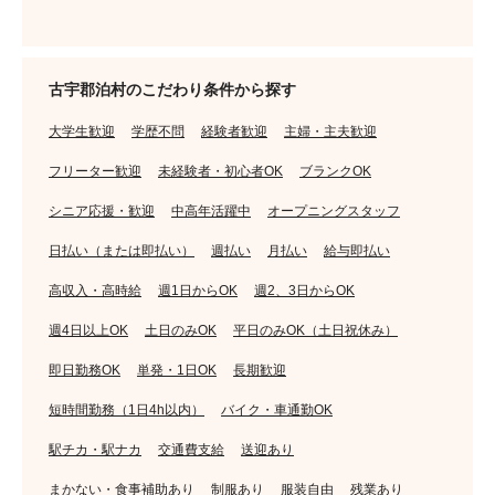
古宇郡泊村のこだわり条件から探す
大学生歓迎
学歴不問
経験者歓迎
主婦・主夫歓迎
フリーター歓迎
未経験者・初心者OK
ブランクOK
シニア応援・歓迎
中高年活躍中
オープニングスタッフ
日払い（または即払い）
週払い
月払い
給与即払い
高収入・高時給
週1日からOK
週2、3日からOK
週4日以上OK
土日のみOK
平日のみOK（土日祝休み）
即日勤務OK
単発・1日OK
長期歓迎
短時間勤務（1日4h以内）
バイク・車通勤OK
駅チカ・駅ナカ
交通費支給
送迎あり
まかない・食事補助あり
制服あり
服装自由
残業あり