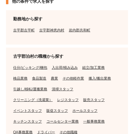
他の条件で求人を探す
勤務地から探す
古平郡古平町
古宇郡神恵内村
岩内郡共和町
古宇郡泊村の職種から探す
仕分/ピッキング/梱包
入出荷/積み込み
組立/加工業務
検品業務
食品製造
農業
その他軽作業
搬入/搬出業務
引越し/移転/運搬業務
清掃スタッフ
クリーニング（洗濯業）
レジスタッフ
販売スタッフ
イベントスタッフ
販促スタッフ
ホールスタッフ
キッチンスタッフ
コールセンター業務
一般事務業務
OA事務業務
ドライバー
その他職種