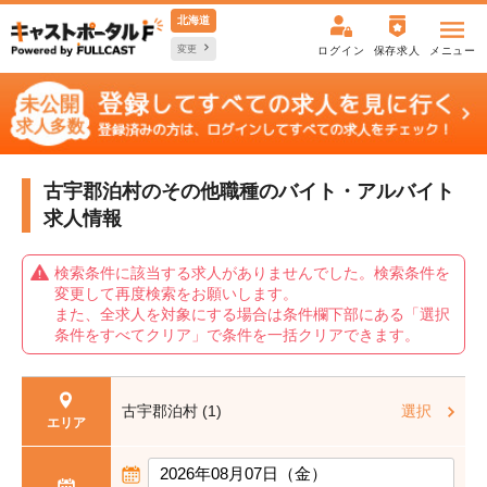
北海道
変更
ログイン
保存求人
メニュー
古宇郡泊村のその他職種の
バイト・アルバイト
求人情報
検索条件に該当する求人がありませんでした。検索条件を
変更して再度検索をお願いします。
また、全求人を対象にする場合は条件欄下部にある「選択
条件をすべてクリア」で条件を一括クリアできます。
古宇郡泊村 (1)
選択
エリア