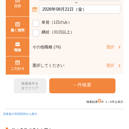
〜
日付
単発（1日のみ）
働く期間
継続（31日以上）
その他職種 (76)
選択
職種
選択してください
選択
こだわり
検索条件を
全てクリア
0
検索結果
中 1～0件を表示
北海道の市区町村から探す