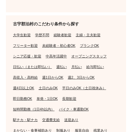
古宇郡泊村のこだわり条件から探す
大学生歓迎
学歴不問
経験者歓迎
主婦・主夫歓迎
フリーター歓迎
未経験者・初心者OK
ブランクOK
シニア応援・歓迎
中高年活躍中
オープニングスタッフ
日払い（または即払い）
週払い
月払い
給与即払い
高収入・高時給
週1日からOK
週2、3日からOK
週4日以上OK
土日のみOK
平日のみOK（土日祝休み）
即日勤務OK
単発・1日OK
長期歓迎
短時間勤務（1日4h以内）
バイク・車通勤OK
駅チカ・駅ナカ
交通費支給
送迎あり
まかない・食事補助あり
制服あり
服装自由
残業あり