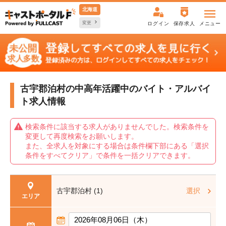
北海道
変更
ログイン
保存求人
メニュー
古宇郡泊村の中高年活躍中の
バイト・アルバイ
ト求人情報
検索条件に該当する求人がありませんでした。検索条件を
変更して再度検索をお願いします。
また、全求人を対象にする場合は条件欄下部にある「選択
条件をすべてクリア」で条件を一括クリアできます。
古宇郡泊村 (1)
選択
エリア