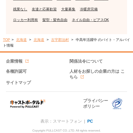
残業なし
友達と応募歓迎
大量募集
冷暖房完備
ロッカー利用有
髪型・髪色自由
ネイル自由・ピアスOK
TOP
北海道
北海道
古宇郡泊村
中高年活躍中 のバイト・アルバイ
ト情報
企業情報
関係法令について
各種許認可
人材をお探しの企業の方は
こ
ちら
サイトマップ
プライバシー
ポリシー
表示：スマートフォン |
PC
Copyright FULLCAST CO.,LTD. All rights reserved.