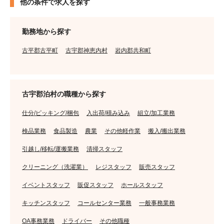
他の条件で求人を探す
勤務地から探す
古平郡古平町
古宇郡神恵内村
岩内郡共和町
古宇郡泊村の職種から探す
仕分/ピッキング/梱包
入出荷/積み込み
組立/加工業務
検品業務
食品製造
農業
その他軽作業
搬入/搬出業務
引越し/移転/運搬業務
清掃スタッフ
クリーニング（洗濯業）
レジスタッフ
販売スタッフ
イベントスタッフ
販促スタッフ
ホールスタッフ
キッチンスタッフ
コールセンター業務
一般事務業務
OA事務業務
ドライバー
その他職種