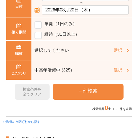
〜
日付
単発（1日のみ）
働く期間
継続（31日以上）
選択してください
選択
職種
中高年活躍中 (325)
選択
こだわり
検索条件を
全てクリア
0
検索結果
中 1～0件を表示
北海道の市区町村から探す