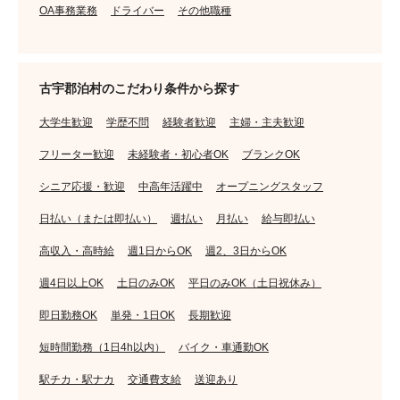
OA事務業務
ドライバー
その他職種
古宇郡泊村のこだわり条件から探す
大学生歓迎
学歴不問
経験者歓迎
主婦・主夫歓迎
フリーター歓迎
未経験者・初心者OK
ブランクOK
シニア応援・歓迎
中高年活躍中
オープニングスタッフ
日払い（または即払い）
週払い
月払い
給与即払い
高収入・高時給
週1日からOK
週2、3日からOK
週4日以上OK
土日のみOK
平日のみOK（土日祝休み）
即日勤務OK
単発・1日OK
長期歓迎
短時間勤務（1日4h以内）
バイク・車通勤OK
駅チカ・駅ナカ
交通費支給
送迎あり