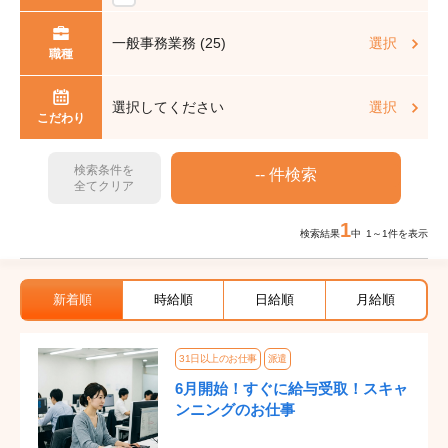
一般事務業務 (25)
選択
職種
選択してください
選択
こだわり
検索条件を
全てクリア
1
検索結果
中 1～1件を表示
新着順
時給順
日給順
月給順
31日以上のお仕事
派遣
6月開始！すぐに給与受取！スキャ
ンニングのお仕事