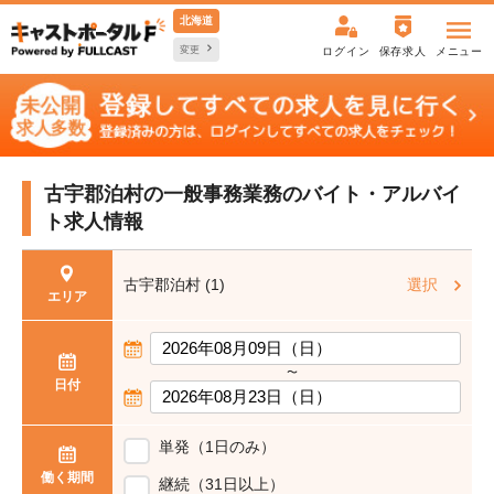
北海道
変更
ログイン
保存求人
メニュー
古宇郡泊村の一般事務業務の
バイト・アルバイ
ト求人情報
古宇郡泊村 (1)
選択
エリア
〜
日付
単発（1日のみ）
働く期間
継続（31日以上）