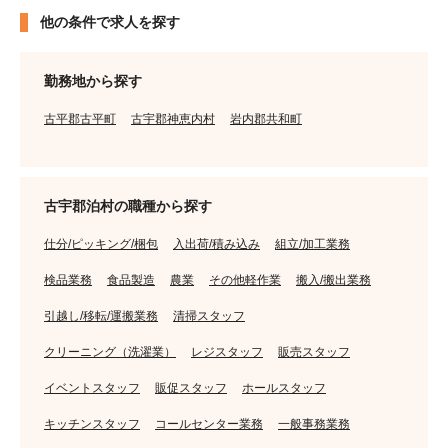
他の条件で求人を探す
勤務地から探す
古平郡古平町
古宇郡神恵内村
岩内郡共和町
古宇郡泊村の職種から探す
仕分/ピッキング/梱包
入出荷/積み込み
組立/加工業務
検品業務
食品製造
農業
その他軽作業
搬入/搬出業務
引越し/移転/運搬業務
清掃スタッフ
クリーニング（洗濯業）
レジスタッフ
販売スタッフ
イベントスタッフ
販促スタッフ
ホールスタッフ
キッチンスタッフ
コールセンター業務
一般事務業務