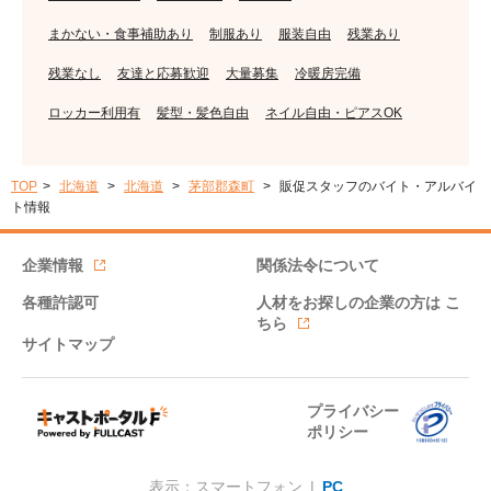
まかない・食事補助あり
制服あり
服装自由
残業あり
残業なし
友達と応募歓迎
大量募集
冷暖房完備
ロッカー利用有
髪型・髪色自由
ネイル自由・ピアスOK
TOP
北海道
北海道
茅部郡森町
販促スタッフのバイト・アルバイ
ト情報
企業情報
関係法令について
各種許認可
人材をお探しの企業の方は
こ
ちら
サイトマップ
プライバシー
ポリシー
表示：スマートフォン |
PC