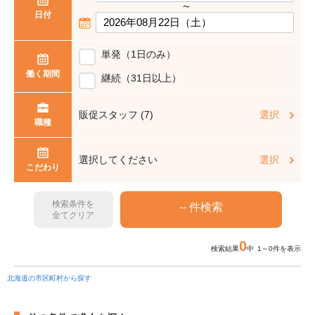
〜
日付
単発（1日のみ）
働く期間
継続（31日以上）
販促スタッフ (7)
選択
職種
選択してください
選択
こだわり
検索条件を
全てクリア
0
検索結果
中 1～0件を表示
北海道の市区町村から探す