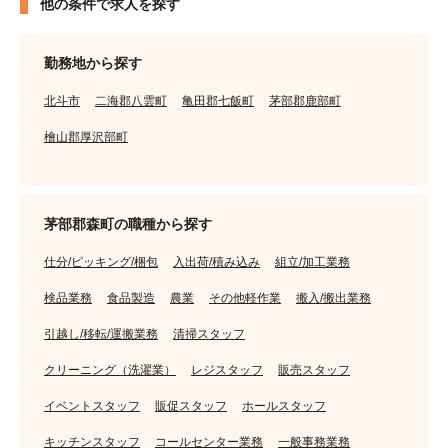
他の条件で求人を探す
勤務地から探す
北斗市
二海郡八雲町
亀田郡七飯町
茅部郡鹿部町
檜山郡厚沢部町
茅部郡森町の職種から探す
仕分/ピッキング/梱包
入出荷/積み込み
組立/加工業務
検品業務
食品製造
農業
その他軽作業
搬入/搬出業務
引越し/移転/運搬業務
清掃スタッフ
クリーニング（洗濯業）
レジスタッフ
販売スタッフ
イベントスタッフ
販促スタッフ
ホールスタッフ
キッチンスタッフ
コールセンター業務
一般事務業務