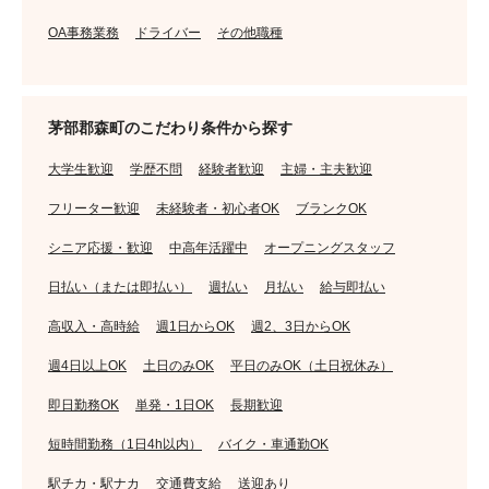
OA事務業務
ドライバー
その他職種
茅部郡森町のこだわり条件から探す
大学生歓迎
学歴不問
経験者歓迎
主婦・主夫歓迎
フリーター歓迎
未経験者・初心者OK
ブランクOK
シニア応援・歓迎
中高年活躍中
オープニングスタッフ
日払い（または即払い）
週払い
月払い
給与即払い
高収入・高時給
週1日からOK
週2、3日からOK
週4日以上OK
土日のみOK
平日のみOK（土日祝休み）
即日勤務OK
単発・1日OK
長期歓迎
短時間勤務（1日4h以内）
バイク・車通勤OK
駅チカ・駅ナカ
交通費支給
送迎あり