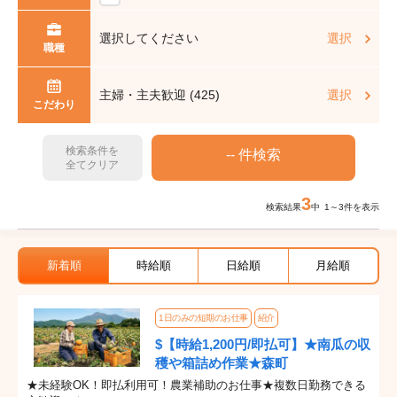
選択してください
選択
職種
主婦・主夫歓迎 (425)
選択
こだわり
検索条件を
全てクリア
3
検索結果
中 1～3件を表示
新着順
時給順
日給順
月給順
1日のみの短期のお仕事
紹介
$【時給1,200円/即払可】★南瓜の収
穫や箱詰め作業★森町
★未経験OK！即払利用可！農業補助のお仕事★複数日勤務できる