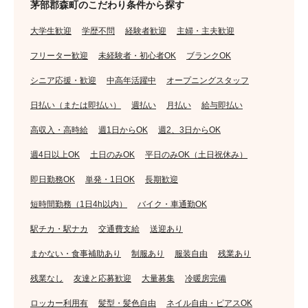
茅部郡森町のこだわり条件から探す
大学生歓迎
学歴不問
経験者歓迎
主婦・主夫歓迎
フリーター歓迎
未経験者・初心者OK
ブランクOK
シニア応援・歓迎
中高年活躍中
オープニングスタッフ
日払い（または即払い）
週払い
月払い
給与即払い
高収入・高時給
週1日からOK
週2、3日からOK
週4日以上OK
土日のみOK
平日のみOK（土日祝休み）
即日勤務OK
単発・1日OK
長期歓迎
短時間勤務（1日4h以内）
バイク・車通勤OK
駅チカ・駅ナカ
交通費支給
送迎あり
まかない・食事補助あり
制服あり
服装自由
残業あり
残業なし
友達と応募歓迎
大量募集
冷暖房完備
ロッカー利用有
髪型・髪色自由
ネイル自由・ピアスOK