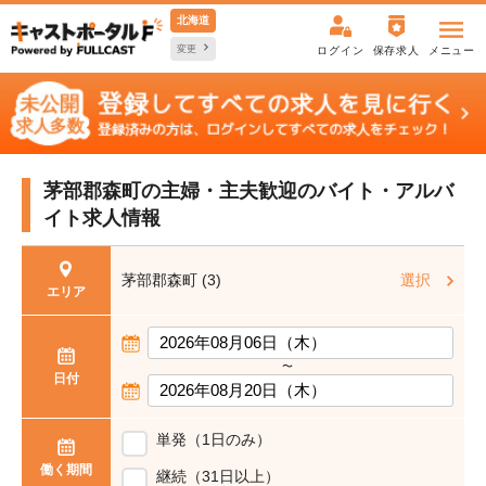
北海道
変更
ログイン
保存求人
メニュー
茅部郡森町の主婦・主夫歓迎の
バイト・アルバ
イト求人情報
茅部郡森町 (3)
選択
エリア
〜
日付
単発（1日のみ）
働く期間
継続（31日以上）