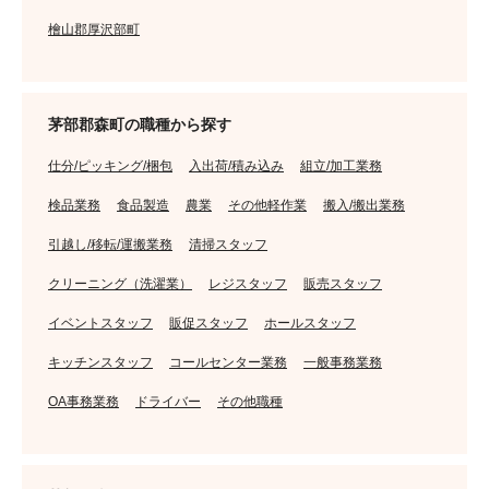
檜山郡厚沢部町
茅部郡森町の職種から探す
仕分/ピッキング/梱包
入出荷/積み込み
組立/加工業務
検品業務
食品製造
農業
その他軽作業
搬入/搬出業務
引越し/移転/運搬業務
清掃スタッフ
クリーニング（洗濯業）
レジスタッフ
販売スタッフ
イベントスタッフ
販促スタッフ
ホールスタッフ
キッチンスタッフ
コールセンター業務
一般事務業務
OA事務業務
ドライバー
その他職種