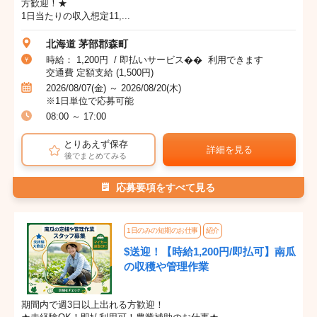
方歓迎！★
1日当たりの収入想定11,...
北海道 茅部郡森町
時給： 1,200円 / 即払いサービス�� 利用できます
交通費 定額支給 (1,500円)
2026/08/07(金) ～ 2026/08/20(木)
※1日単位で応募可能
08:00 ～ 17:00
とりあえず保存
詳細を見る
後でまとめてみる
応募要項をすべて見る
1日のみの短期のお仕事
紹介
$送迎！【時給1,200円/即払可】南瓜
の収穫や管理作業
期間内で週3日以上出れる方歓迎！