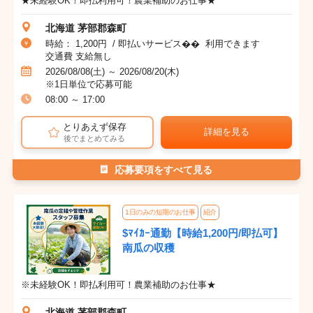
★未経験OK！即払利用可！農業補助のお仕事★
北海道 茅部郡森町
時給： 1,200円 / 即払いサービス�� 利用できます
交通費 支給無し
2026/08/08(土) ～ 2026/08/20(木)
※1日単位で応募可能
08:00 ～ 17:00
とりあえず保存
詳細を見る
後でまとめてみる
応募要項をすべて見る
1日のみの短期のお仕事
紹介
$ﾏｲｶｰ通勤【時給1,200円/即払可】
南瓜の収穫
※未経験OK！即払利用可！農業補助のお仕事★
北海道 茅部郡森町