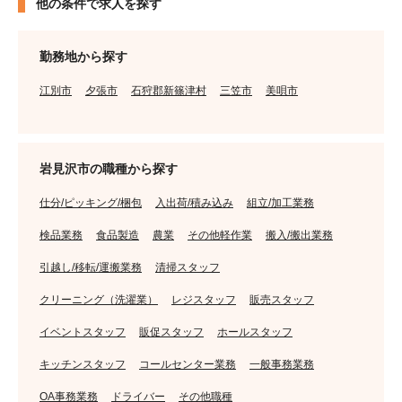
他の条件で求人を探す
勤務地から探す
江別市
夕張市
石狩郡新篠津村
三笠市
美唄市
岩見沢市の職種から探す
仕分/ピッキング/梱包
入出荷/積み込み
組立/加工業務
検品業務
食品製造
農業
その他軽作業
搬入/搬出業務
引越し/移転/運搬業務
清掃スタッフ
クリーニング（洗濯業）
レジスタッフ
販売スタッフ
イベントスタッフ
販促スタッフ
ホールスタッフ
キッチンスタッフ
コールセンター業務
一般事務業務
OA事務業務
ドライバー
その他職種