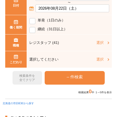
〜
日付
単発（1日のみ）
働く期間
継続（31日以上）
レジスタッフ (41)
選択
職種
選択してください
選択
こだわり
検索条件を
全てクリア
0
検索結果
中 1～0件を表示
北海道の市区町村から探す