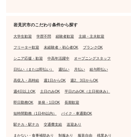
岩見沢市のこだわり条件から探す
大学生歓迎
学歴不問
経験者歓迎
主婦・主夫歓迎
フリーター歓迎
未経験者・初心者OK
ブランクOK
シニア応援・歓迎
中高年活躍中
オープニングスタッフ
日払い（または即払い）
週払い
月払い
給与即払い
高収入・高時給
週1日からOK
週2、3日からOK
週4日以上OK
土日のみOK
平日のみOK（土日祝休み）
即日勤務OK
単発・1日OK
長期歓迎
短時間勤務（1日4h以内）
バイク・車通勤OK
駅チカ・駅ナカ
交通費支給
送迎あり
まかない・食事補助あり
制服あり
服装自由
残業あり