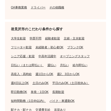
OA事務業務
ドライバー
その他職種
岩見沢市のこだわり条件から探す
大学生歓迎
学歴不問
経験者歓迎
主婦・主夫歓迎
フリーター歓迎
未経験者・初心者OK
ブランクOK
シニア応援・歓迎
中高年活躍中
オープニングスタッフ
日払い（または即払い）
週払い
月払い
給与即払い
高収入・高時給
週1日からOK
週2、3日からOK
週4日以上OK
土日のみOK
平日のみOK（土日祝休み）
即日勤務OK
単発・1日OK
長期歓迎
短時間勤務（1日4h以内）
バイク・車通勤OK
駅チカ・駅ナカ
交通費支給
送迎あり