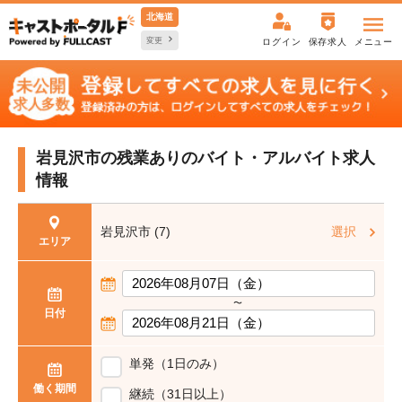
北海道
変更
ログイン
保存求人
メニュー
岩見沢市の残業ありの
バイト・アルバイト求人
情報
岩見沢市 (7)
選択
エリア
〜
日付
単発（1日のみ）
働く期間
継続（31日以上）