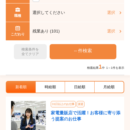
選択してください
選択
職種
残業あり (101)
選択
こだわり
検索条件を
全てクリア
1
検索結果
中 1～1件を表示
新着順
時給順
日給順
月給順
31日以上のお仕事
派遣
家電量販店で活躍！お客様に寄り添
う提案のお仕事