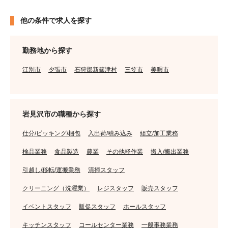
他の条件で求人を探す
勤務地から探す
江別市
夕張市
石狩郡新篠津村
三笠市
美唄市
岩見沢市の職種から探す
仕分/ピッキング/梱包
入出荷/積み込み
組立/加工業務
検品業務
食品製造
農業
その他軽作業
搬入/搬出業務
引越し/移転/運搬業務
清掃スタッフ
クリーニング（洗濯業）
レジスタッフ
販売スタッフ
イベントスタッフ
販促スタッフ
ホールスタッフ
キッチンスタッフ
コールセンター業務
一般事務業務