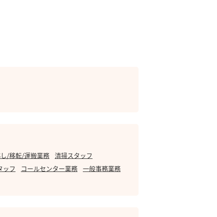
し/移転/運搬業務
清掃スタッフ
タッフ
コールセンター業務
一般事務業務