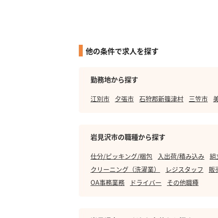
他の条件で求人を探す
勤務地から探す
江別市
夕張市
石狩郡新篠津村
三笠市
岩見沢市の職種から探す
仕分/ピッキング/梱包
入出荷/積み込み
組
クリーニング（洗濯業）
レジスタッフ
販
OA事務業務
ドライバー
その他職種