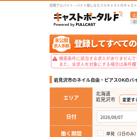
短期アルバイト・バイト探しならフルキャストのキャスト
北
変
検索条件に該当する求人がありませんで
また、全求人を対象にする場合は条件欄
岩見沢市のネイル自由・ピアスOKの
バ
北海道
エリア
岩見沢市
変更す
日付
働く期間
単発（1日のみ