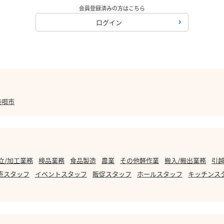
会員登録済みの方はこちら
ログイン
美唄市
立/加工業務
検品業務
食品製造
農業
その他軽作業
搬入/搬出業務
引越
売スタッフ
イベントスタッフ
販促スタッフ
ホールスタッフ
キッチンス