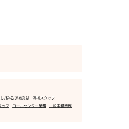
し/移転/運搬業務
清掃スタッフ
タッフ
コールセンター業務
一般事務業務