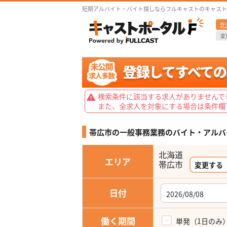
短期アルバイト・バイト探しならフルキャストのキャスト
北
変
検索条件に該当する求人がありませんで
また、全求人を対象にする場合は条件欄
帯広市の一般事務業務の
バイト・アルバ
北海道
エリア
帯広市
変更する
日付
働く期間
単発（1日のみ