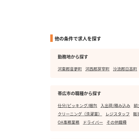
他の条件で求人を探す
勤務地から探す
河東郡音更町
河西郡芽室町
沙流郡日高町
帯広市の職種から探す
仕分/ピッキング/梱包
入出荷/積み込み
組
クリーニング（洗濯業）
レジスタッフ
販
OA事務業務
ドライバー
その他職種