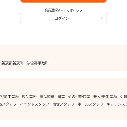
会員登録済みの方はこちら
ログイン
新冠郡新冠町
沙流郡平取町
立/加工業務
検品業務
食品製造
農業
その他軽作業
搬入/搬出業務
引越
売スタッフ
イベントスタッフ
販促スタッフ
ホールスタッフ
キッチンス