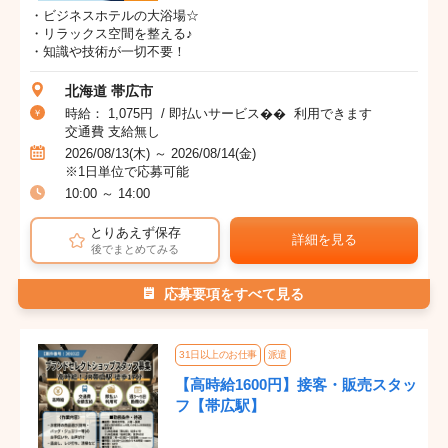
・ビジネスホテルの大浴場☆
・リラックス空間を整える♪
・知識や技術が一切不要！
北海道 帯広市
時給： 1,075円 / 即払いサービス�� 利用できます
交通費 支給無し
2026/08/13(木) ～ 2026/08/14(金)
※1日単位で応募可能
10:00 ～ 14:00
とりあえず保存
詳細を見る
後でまとめてみる
応募要項をすべて見る
31日以上のお仕事
派遣
【高時給1600円】接客・販売スタッ
フ【帯広駅】