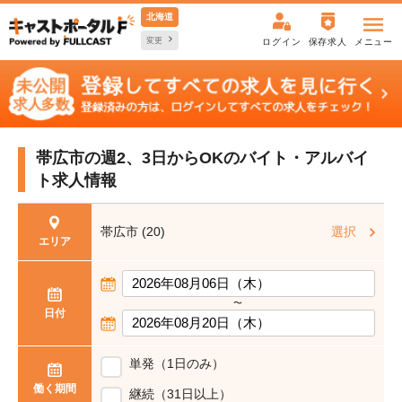
北海道
変更
ログイン
保存求人
メニュー
帯広市の週2、3日からOKの
バイト・アルバイ
ト求人情報
帯広市 (20)
選択
エリア
〜
日付
単発（1日のみ）
働く期間
継続（31日以上）