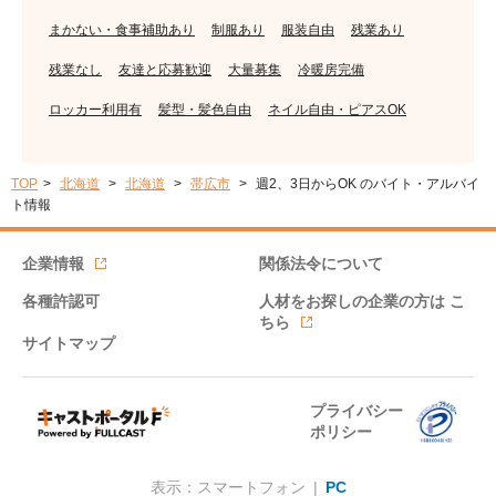
まかない・食事補助あり
制服あり
服装自由
残業あり
残業なし
友達と応募歓迎
大量募集
冷暖房完備
ロッカー利用有
髪型・髪色自由
ネイル自由・ピアスOK
TOP
北海道
北海道
帯広市
週2、3日からOK のバイト・アルバイ
ト情報
企業情報
関係法令について
各種許認可
人材をお探しの企業の方は
こ
ちら
サイトマップ
プライバシー
ポリシー
表示：スマートフォン |
PC