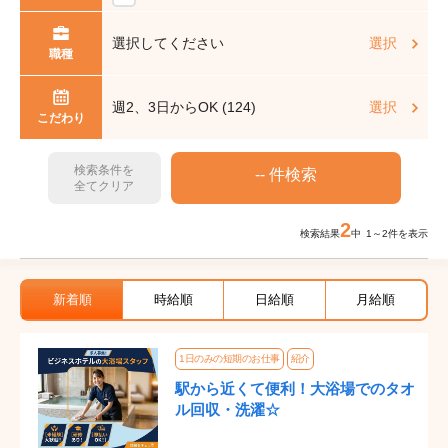
選択してください
選択
職種
週2、3日からOK (124)
選択
こだわり
検索条件を
全てクリア
2
検索結果
中 1～2件を表示
新着順
時給順
日給順
月給順
1日のみの短期のお仕事
紹介
駅から近くて便利！大浴場でのタオ
ル回収・洗濯☆