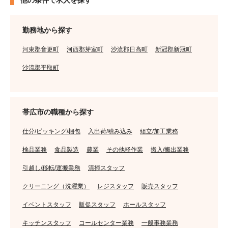
他の条件で求人を探す
勤務地から探す
河東郡音更町
河西郡芽室町
沙流郡日高町
新冠郡新冠町
沙流郡平取町
帯広市の職種から探す
仕分/ピッキング/梱包
入出荷/積み込み
組立/加工業務
検品業務
食品製造
農業
その他軽作業
搬入/搬出業務
引越し/移転/運搬業務
清掃スタッフ
クリーニング（洗濯業）
レジスタッフ
販売スタッフ
イベントスタッフ
販促スタッフ
ホールスタッフ
キッチンスタッフ
コールセンター業務
一般事務業務