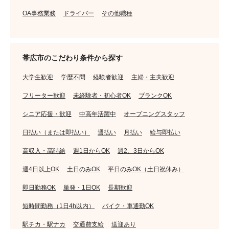
OA事務業務
ドライバー
その他職種
帯広市のこだわり条件から探す
大学生歓迎
学歴不問
経験者歓迎
主婦・主夫歓迎
フリーター歓迎
未経験者・初心者OK
ブランクOK
シニア応援・歓迎
中高年活躍中
オープニングスタッフ
日払い（または即払い）
週払い
月払い
給与即払い
高収入・高時給
週1日からOK
週2、3日からOK
週4日以上OK
土日のみOK
平日のみOK（土日祝休み）
即日勤務OK
単発・1日OK
長期歓迎
短時間勤務（1日4h以内）
バイク・車通勤OK
駅チカ・駅ナカ
交通費支給
送迎あり