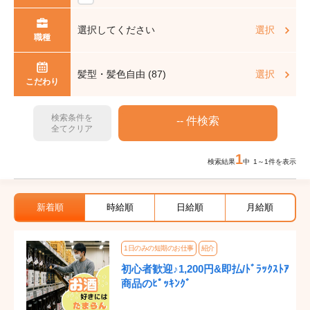
選択してください
選択
職種
髪型・髪色自由 (87)
選択
こだわり
検索条件を
全てクリア
1
検索結果
中 1～1件を表示
新着順
時給順
日給順
月給順
1日のみの短期のお仕事
紹介
初心者歓迎♪1,200円&即払/ﾄﾞﾗｯｸｽﾄｱ
商品のﾋﾟｯｷﾝｸﾞ