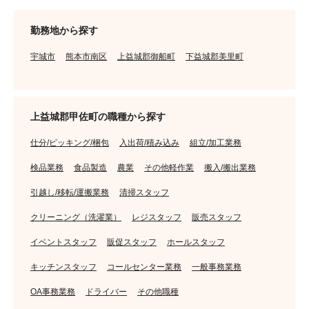
勤務地から探す
宇城市
熊本市南区
上益城郡御船町
下益城郡美里町
上益城郡甲佐町の職種から探す
仕分/ピッキング/梱包
入出荷/積み込み
組立/加工業務
検品業務
食品製造
農業
その他軽作業
搬入/搬出業務
引越し/移転/運搬業務
清掃スタッフ
クリーニング（洗濯業）
レジスタッフ
販売スタッフ
イベントスタッフ
販促スタッフ
ホールスタッフ
キッチンスタッフ
コールセンター業務
一般事務業務
OA事務業務
ドライバー
その他職種