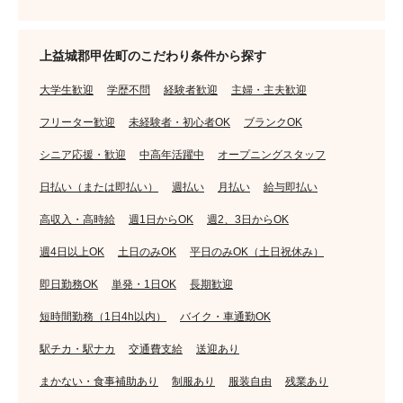
上益城郡甲佐町のこだわり条件から探す
大学生歓迎
学歴不問
経験者歓迎
主婦・主夫歓迎
フリーター歓迎
未経験者・初心者OK
ブランクOK
シニア応援・歓迎
中高年活躍中
オープニングスタッフ
日払い（または即払い）
週払い
月払い
給与即払い
高収入・高時給
週1日からOK
週2、3日からOK
週4日以上OK
土日のみOK
平日のみOK（土日祝休み）
即日勤務OK
単発・1日OK
長期歓迎
短時間勤務（1日4h以内）
バイク・車通勤OK
駅チカ・駅ナカ
交通費支給
送迎あり
まかない・食事補助あり
制服あり
服装自由
残業あり