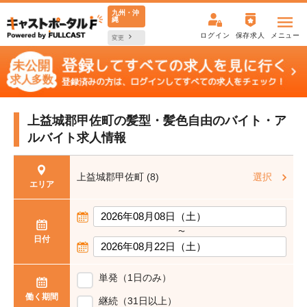
九州・沖
縄
ログイン
保存求人
メニュー
変更
上益城郡甲佐町の髪型・髪色自由の
バイト・ア
ルバイト求人情報
上益城郡甲佐町 (8)
選択
エリア
〜
日付
単発（1日のみ）
働く期間
継続（31日以上）