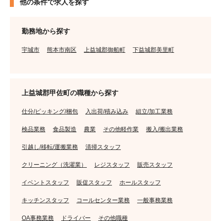
他の条件で求人を探す
勤務地から探す
宇城市
熊本市南区
上益城郡御船町
下益城郡美里町
上益城郡甲佐町の職種から探す
仕分/ピッキング/梱包
入出荷/積み込み
組立/加工業務
検品業務
食品製造
農業
その他軽作業
搬入/搬出業務
引越し/移転/運搬業務
清掃スタッフ
クリーニング（洗濯業）
レジスタッフ
販売スタッフ
イベントスタッフ
販促スタッフ
ホールスタッフ
キッチンスタッフ
コールセンター業務
一般事務業務
OA事務業務
ドライバー
その他職種