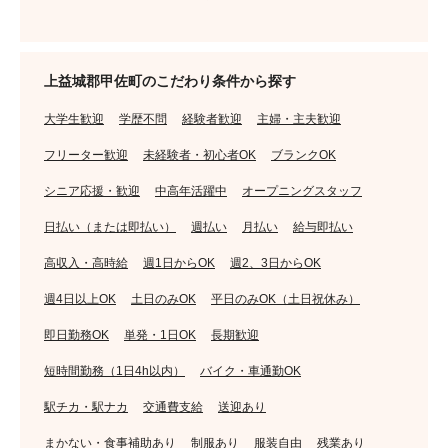
上益城郡甲佐町のこだわり条件から探す
大学生歓迎
学歴不問
経験者歓迎
主婦・主夫歓迎
フリーター歓迎
未経験者・初心者OK
ブランクOK
シニア応援・歓迎
中高年活躍中
オープニングスタッフ
日払い（または即払い）
週払い
月払い
給与即払い
高収入・高時給
週1日からOK
週2、3日からOK
週4日以上OK
土日のみOK
平日のみOK（土日祝休み）
即日勤務OK
単発・1日OK
長期歓迎
短時間勤務（1日4h以内）
バイク・車通勤OK
駅チカ・駅ナカ
交通費支給
送迎あり
まかない・食事補助あり
制服あり
服装自由
残業あり