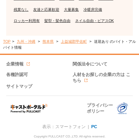
残業なし
友達と応募歓迎
大量募集
冷暖房完備
ロッカー利用有
髪型・髪色自由
ネイル自由・ピアスOK
TOP
九州・沖縄
熊本県
上益城郡甲佐町
送迎あり のバイト・アル
バイト情報
企業情報
関係法令について
各種許認可
人材をお探しの企業の方は
こ
ちら
サイトマップ
プライバシー
ポリシー
表示：スマートフォン |
PC
Copyright FULLCAST CO.,LTD. All rights reserved.