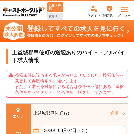
九州・沖
縄
ログイン
保存求人
メニュー
変更
上益城郡甲佐町の送迎ありの
バイト・アルバイ
ト求人情報
検索条件に該当する求人がありませんでした。検索条件を
変更して再度検索をお願いします。
また、全求人を対象にする場合は条件欄下部にある「選択
条件をすべてクリア」で条件を一括クリアできます。
上益城郡甲佐町 (7)
選択
エリア