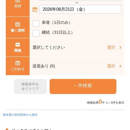
〜
日付
単発（1日のみ）
働く期間
継続（31日以上）
選択してください
選択
職種
送迎あり (6)
選択
こだわり
検索条件を
全てクリア
0
検索結果
中 1～0件を表示
熊本県の市区町村から探す