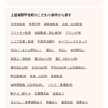
上益城郡甲佐町のこだわり条件から探す
大学生歓迎
学歴不問
経験者歓迎
主婦・主夫歓迎
フリーター歓迎
未経験者・初心者OK
ブランクOK
シニア応援・歓迎
中高年活躍中
オープニングスタッフ
日払い（または即払い）
週払い
月払い
給与即払い
高収入・高時給
週1日からOK
週2、3日からOK
週4日以上OK
土日のみOK
平日のみOK（土日祝休み）
即日勤務OK
単発・1日OK
長期歓迎
短時間勤務（1日4h以内）
バイク・車通勤OK
駅チカ・駅ナカ
交通費支給
送迎あり
まかない・食事補助あり
制服あり
服装自由
残業あり