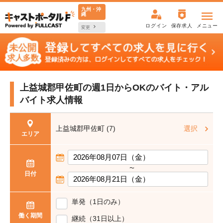
九州・沖
縄
ログイン
保存求人
メニュー
変更
上益城郡甲佐町の週1日からOKの
バイト・アル
バイト求人情報
上益城郡甲佐町 (7)
選択
エリア
〜
日付
単発（1日のみ）
働く期間
継続（31日以上）