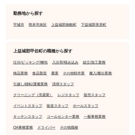
勤務地から探す
宇城市
熊本市南区
上益城郡御船町
下益城郡美里町
上益城郡甲佐町の職種から探す
仕分/ピッキング/梱包
入出荷/積み込み
組立/加工業務
検品業務
食品製造
農業
その他軽作業
搬入/搬出業務
引越し/移転/運搬業務
清掃スタッフ
クリーニング（洗濯業）
レジスタッフ
販売スタッフ
イベントスタッフ
販促スタッフ
ホールスタッフ
キッチンスタッフ
コールセンター業務
一般事務業務
OA事務業務
ドライバー
その他職種