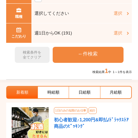
選択してください
選択
職種
週1日からOK (191)
選択
こだわり
検索条件を
全てクリア
1
検索結果
中 1～1件を表示
新着順
時給順
日給順
月給順
1日のみの短期のお仕事
紹介
初心者歓迎♪1,200円&即払/ﾄﾞﾗｯｸｽﾄｱ
商品のﾋﾟｯｷﾝｸﾞ