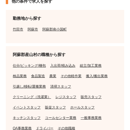
他の条件で求人を探す
勤務地から探す
竹田市
阿蘇市
阿蘇郡南小国町
阿蘇郡産山村の職種から探す
仕分/ピッキング/梱包
入出荷/積み込み
組立/加工業務
検品業務
食品製造
農業
その他軽作業
搬入/搬出業務
引越し/移転/運搬業務
清掃スタッフ
クリーニング（洗濯業）
レジスタッフ
販売スタッフ
イベントスタッフ
販促スタッフ
ホールスタッフ
キッチンスタッフ
コールセンター業務
一般事務業務
OA事務業務
ドライバー
その他職種