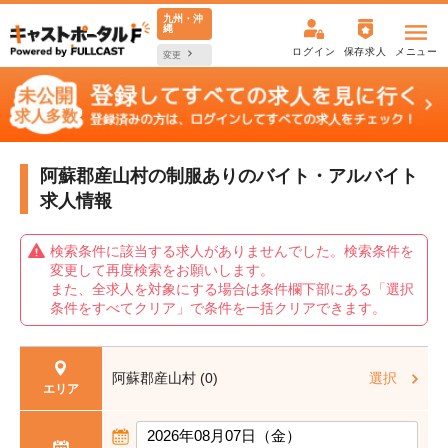
九州・沖
縄
ログイン
保存求人
メニュー
変更
阿蘇郡産山村の制服ありの
バイト・アルバイト
求人情報
検索条件に該当する求人がありませんでした。検索条件を
変更して再度検索をお願いします。
また、全求人を対象にする場合は条件欄下部にある「選択
条件をすべてクリア」で条件を一括クリアできます。
阿蘇郡産山村 (0)
選択
エリア