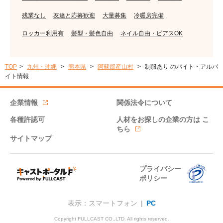
残業なし
友達と応募歓迎
大量募集
冷暖房完備
ロッカー利用有
髪型・髪色自由
ネイル自由・ピアスOK
TOP
九州・沖縄
熊本県
阿蘇郡産山村
制服あり のバイト・アルバ
イト情報
企業情報
関係法令について
各種許認可
人材をお探しの企業の方は
こ
ちら
サイトマップ
プライバシー
ポリシー
表示：スマートフォン |
PC
Copyright FULLCAST CO.,LTD. All rights reserved.