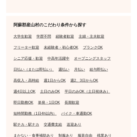
阿蘇郡産山村のこだわり条件から探す
大学生歓迎
学歴不問
経験者歓迎
主婦・主夫歓迎
フリーター歓迎
未経験者・初心者OK
ブランクOK
シニア応援・歓迎
中高年活躍中
オープニングスタッフ
日払い（または即払い）
週払い
月払い
給与即払い
高収入・高時給
週1日からOK
週2、3日からOK
週4日以上OK
土日のみOK
平日のみOK（土日祝休み）
即日勤務OK
単発・1日OK
長期歓迎
短時間勤務（1日4h以内）
バイク・車通勤OK
駅チカ・駅ナカ
交通費支給
送迎あり
まかない・食事補助あり
制服あり
服装自由
残業あり