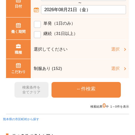
〜
日付
単発（1日のみ）
働く期間
継続（31日以上）
選択してください
選択
職種
制服あり (152)
選択
こだわり
検索条件を
全てクリア
0
検索結果
中 1～0件を表示
熊本県の市区町村から探す