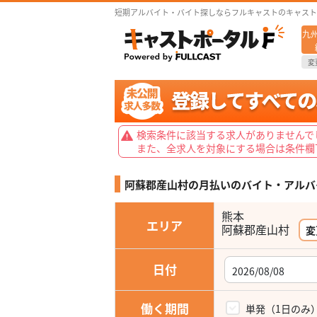
短期アルバイト・バイト探しならフルキャストのキャスト
九
変
検索条件に該当する求人がありませんで
また、全求人を対象にする場合は条件欄
阿蘇郡産山村の月払いの
バイト・アルバ
熊本
エリア
阿蘇郡産山村
変
日付
働く期間
単発（1日のみ