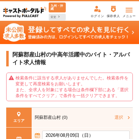
九州・沖
縄
ログイン
保存求人
メニュー
変更
阿蘇郡産山村の中高年活躍中の
バイト・アルバ
イト求人情報
検索条件に該当する求人がありませんでした。検索条件を
変更して再度検索をお願いします。
また、全求人を対象にする場合は条件欄下部にある「選択
条件をすべてクリア」で条件を一括クリアできます。
阿蘇郡産山村 (0)
選択
エリア