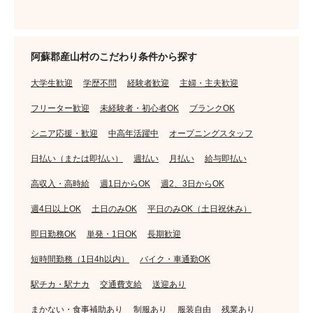
阿蘇郡産山村のこだわり条件から探す
大学生歓迎
学歴不問
経験者歓迎
主婦・主夫歓迎
フリーター歓迎
未経験者・初心者OK
ブランクOK
シニア応援・歓迎
中高年活躍中
オープニングスタッフ
日払い（または即払い）
週払い
月払い
給与即払い
高収入・高時給
週1日からOK
週2、3日からOK
週4日以上OK
土日のみOK
平日のみOK（土日祝休み）
即日勤務OK
単発・1日OK
長期歓迎
短時間勤務（1日4h以内）
バイク・車通勤OK
駅チカ・駅ナカ
交通費支給
送迎あり
まかない・食事補助あり
制服あり
服装自由
残業あり