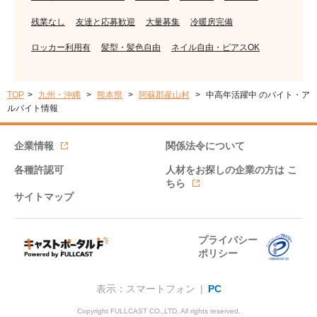
残業なし
友達と応募歓迎
大量募集
冷暖房完備
ロッカー利用有
髪型・髪色自由
ネイル自由・ピアスOK
TOP
九州・沖縄
熊本県
阿蘇郡産山村
中高年活躍中 のバイト・ア
ルバイト情報
企業情報
関係法令について
各種許認可
人材をお探しの企業の方は
こ
ちら
サイトマップ
プライバシー
ポリシー
表示：スマートフォン |
PC
Copyright FULLCAST CO.,LTD. All rights reserved.