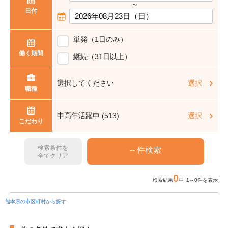
〜
日付
単発（1日のみ）
働く期間
継続（31日以上）
選択してください
選択
職種
中高年活躍中 (513)
選択
こだわり
検索条件を
全てクリア
0
検索結果
中 1～0件を表示
熊本県の市区町村から探す