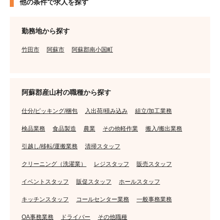
他の条件で求人を探す
勤務地から探す
竹田市
阿蘇市
阿蘇郡南小国町
阿蘇郡産山村の職種から探す
仕分/ピッキング/梱包
入出荷/積み込み
組立/加工業務
検品業務
食品製造
農業
その他軽作業
搬入/搬出業務
引越し/移転/運搬業務
清掃スタッフ
クリーニング（洗濯業）
レジスタッフ
販売スタッフ
イベントスタッフ
販促スタッフ
ホールスタッフ
キッチンスタッフ
コールセンター業務
一般事務業務
OA事務業務
ドライバー
その他職種