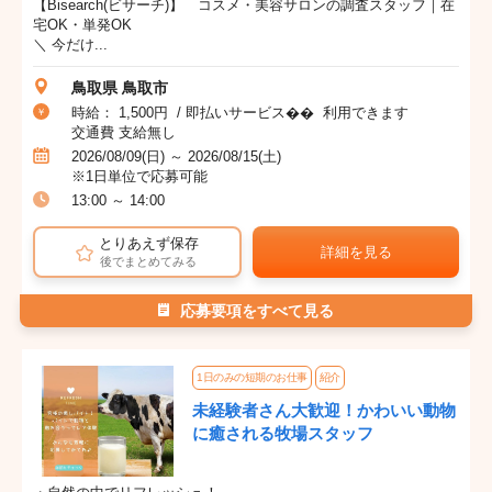
【Bisearch(ビサーチ)】 コスメ・美容サロンの調査スタッフ｜在
宅OK・単発OK
＼ 今だけ...
鳥取県 鳥取市
時給： 1,500円 / 即払いサービス�� 利用できます
交通費 支給無し
2026/08/09(日) ～ 2026/08/15(土)
※1日単位で応募可能
13:00 ～ 14:00
とりあえず保存
詳細を見る
後でまとめてみる
応募要項をすべて見る
1日のみの短期のお仕事
紹介
未経験者さん大歓迎！かわいい動物
に癒される牧場スタッフ