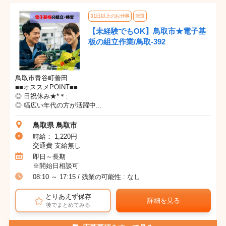
31日以上のお仕事
派遣
【未経験でもOK】鳥取市★電子基
板の組立作業/鳥取-392
鳥取市青谷町善田
■■オススメPOINT■■
◎ 日祝休み★*＊:
◎ 幅広い年代の方が活躍中...
鳥取県 鳥取市
時給： 1,220円
交通費 支給無し
即日～長期
※開始日相談可
08:10 ～ 17:15 / 残業の可能性 : なし
とりあえず保存
詳細を見る
後でまとめてみる