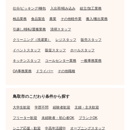
仕分/ピッキング/梱包
入出荷/積み込み
組立/加工業務
検品業務
食品製造
農業
その他軽作業
搬入/搬出業務
引越し/移転/運搬業務
清掃スタッフ
クリーニング（洗濯業）
レジスタッフ
販売スタッフ
イベントスタッフ
販促スタッフ
ホールスタッフ
キッチンスタッフ
コールセンター業務
一般事務業務
OA事務業務
ドライバー
その他職種
鳥取市のこだわり条件から探す
大学生歓迎
学歴不問
経験者歓迎
主婦・主夫歓迎
フリーター歓迎
未経験者・初心者OK
ブランクOK
シニア応援・歓迎
中高年活躍中
オープニングスタッフ