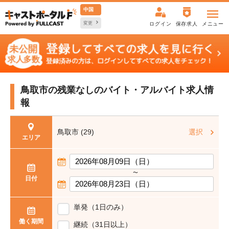
中国
変更
ログイン
保存求人
メニュー
鳥取市の残業なしの
バイト・アルバイト求人情
報
鳥取市 (29)
選択
エリア
〜
日付
単発（1日のみ）
働く期間
継続（31日以上）