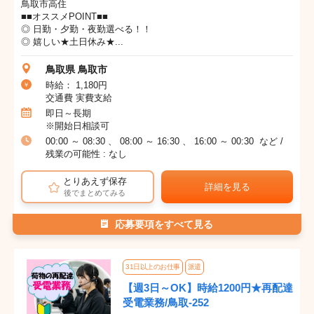
鳥取市高住
■■オススメPOINT■■
◎ 日勤・夕勤・夜勤選べる！！
◎ 嬉しい★土日休み★...
鳥取県 鳥取市
時給： 1,180円
交通費 実費支給
即日～長期
※開始日相談可
00:00 ～ 08:30 、 08:00 ～ 16:30 、 16:00 ～ 00:30 など /
残業の可能性 : なし
とりあえず保存
詳細を見る
後でまとめてみる
応募要項をすべて見る
31日以上のお仕事
派遣
【週3日～OK】時給1200円★再配達
受電業務/鳥取-252