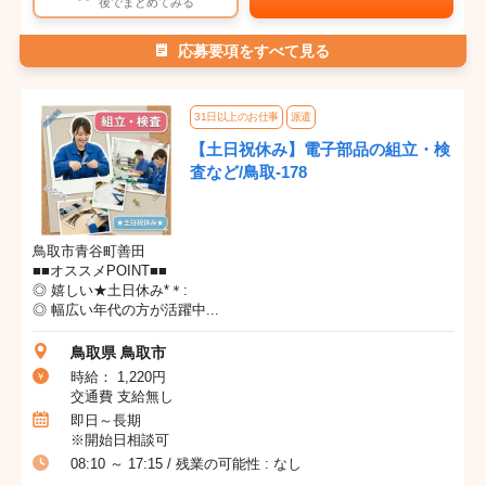
後でまとめてみる
応募要項をすべて見る
31日以上のお仕事
派遣
【土日祝休み】電子部品の組立・検
査など/鳥取-178
鳥取市青谷町善田
■■オススメPOINT■■
◎ 嬉しい★土日休み*＊:
◎ 幅広い年代の方が活躍中...
鳥取県 鳥取市
時給： 1,220円
交通費 支給無し
即日～長期
※開始日相談可
08:10 ～ 17:15 / 残業の可能性 : なし