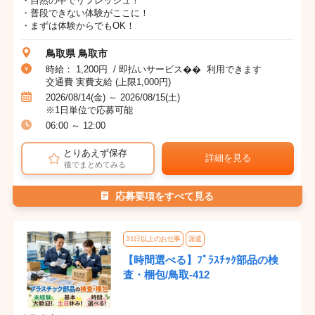
・自然の中でリフレッシュ！
・普段できない体験がここに！
・まずは体験からでもOK！
鳥取県 鳥取市
時給： 1,200円 / 即払いサービス�� 利用できます
交通費 実費支給 (上限1,000円)
2026/08/14(金) ～ 2026/08/15(土)
※1日単位で応募可能
06:00 ～ 12:00
とりあえず保存
詳細を見る
後でまとめてみる
応募要項をすべて見る
31日以上のお仕事
派遣
【時間選べる】ﾌﾟﾗｽﾁｯｸ部品の検
査・梱包/鳥取-412