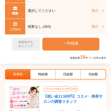
選択してください
選択
職種
残業なし (363)
選択
こだわり
検索条件を
全てクリア
16
検索結果
中 1～10件を表示
新着順
時給順
日給順
月給順
1日のみの短期のお仕事
請負
【祝い金11,500円】コスメ・美容サ
ロンの調査スタッフ