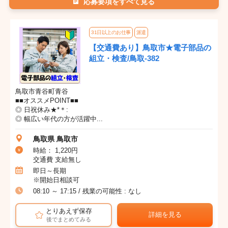
応募要項をすべて見る
31日以上のお仕事
派遣
【交通費あり】鳥取市★電子部品の
組立・検査/鳥取-382
鳥取市青谷町青谷
■■オススメPOINT■■
◎ 日祝休み★*＊:
◎ 幅広い年代の方が活躍中...
鳥取県 鳥取市
時給： 1,220円
交通費 支給無し
即日～長期
※開始日相談可
08:10 ～ 17:15 / 残業の可能性 : なし
とりあえず保存
詳細を見る
後でまとめてみる