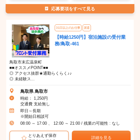
応募要項をすべて見る
31日以上のお仕事
派遣
【時給1250円】宿泊施設の受付業
務/鳥取-461
鳥取市末広温泉町
■■オススメPOINT■■
◎ アクセス抜群★通勤らくらく♪♪
◎ 未経験ス...
鳥取県 鳥取市
時給： 1,250円
交通費 支給無し
即日～長期
※開始日相談可
08:00 ～ 17:00 、 12:00 ～ 21:00 / 残業の可能性 : なし
とりあえず保存
詳細を見る