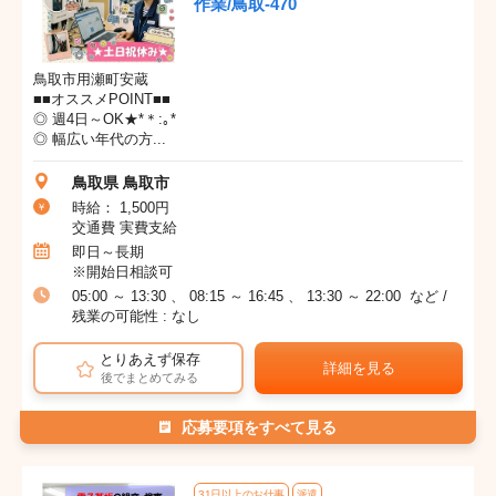
作業/鳥取-470
鳥取市用瀬町安蔵
■■オススメPOINT■■
◎ 週4日～OK★*＊:｡*
◎ 幅広い年代の方...
鳥取県 鳥取市
時給： 1,500円
交通費 実費支給
即日～長期
※開始日相談可
05:00 ～ 13:30 、 08:15 ～ 16:45 、 13:30 ～ 22:00 など /
残業の可能性 : なし
とりあえず保存
詳細を見る
後でまとめてみる
応募要項をすべて見る
31日以上のお仕事
派遣