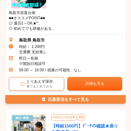
鳥取市若葉台南
■■オススメPOINT■■
◎ 週3日～OK★*:,
◎ 初めてでも研修がある...
鳥取県 鳥取市
時給： 1,200円
交通費 支給無し
即日～長期
※開始日相談可
09:00 ～ 18:00 / 残業の可能性 : なし
とりあえず保存
詳細を見る
後でまとめてみる
応募要項をすべて見る
31日以上のお仕事
派遣
【時給1500円】ﾃﾞｰﾀの確認★座り