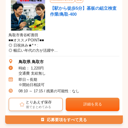
【駅から徒歩5分】基板の組立検査
作業/鳥取-400
鳥取市青谷町善田
■■オススメPOINT■■
◎ 日祝休み★*＊:
◎ 幅広い年代の方が活躍中...
鳥取県 鳥取市
時給： 1,220円
交通費 支給無し
即日～長期
※開始日相談可
08:10 ～ 17:15 / 残業の可能性 : なし
とりあえず保存
詳細を見る
後でまとめてみる
応募要項をすべて見る