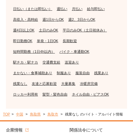
日払い（または即払い）
週払い
月払い
給与即払い
高収入・高時給
週1日からOK
週2、3日からOK
週4日以上OK
土日のみOK
平日のみOK（土日祝休み）
即日勤務OK
単発・1日OK
長期歓迎
短時間勤務（1日4h以内）
バイク・車通勤OK
駅チカ・駅ナカ
交通費支給
送迎あり
まかない・食事補助あり
制服あり
服装自由
残業あり
残業なし
友達と応募歓迎
大量募集
冷暖房完備
ロッカー利用有
髪型・髪色自由
ネイル自由・ピアスOK
TOP
中国
鳥取県
鳥取市
残業なし のバイト・アルバイト情報
企業情報
関係法令について