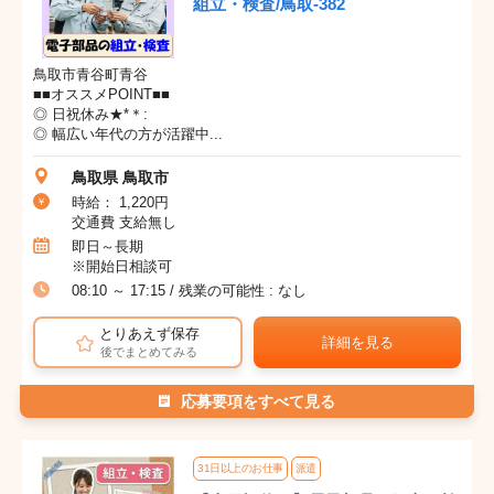
組立・検査/鳥取-382
鳥取市青谷町青谷
■■オススメPOINT■■
◎ 日祝休み★*＊:
◎ 幅広い年代の方が活躍中...
鳥取県 鳥取市
時給： 1,220円
交通費 支給無し
即日～長期
※開始日相談可
08:10 ～ 17:15 / 残業の可能性 : なし
とりあえず保存
詳細を見る
後でまとめてみる
応募要項をすべて見る
31日以上のお仕事
派遣