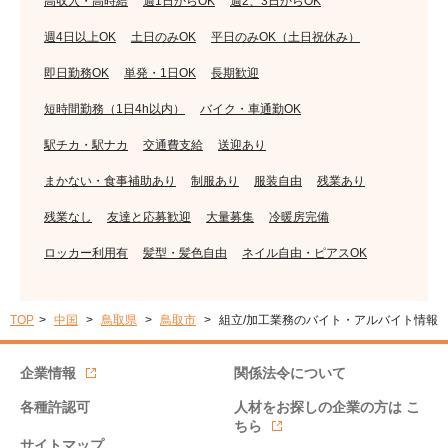
高収入・高時給
週1日からOK
週2、3日からOK
週4日以上OK
土日のみOK
平日のみOK（土日祝休み）
即日勤務OK
単発・1日OK
長期歓迎
短時間勤務（1日4h以内）
バイク・車通勤OK
駅チカ・駅ナカ
交通費支給
送迎あり
まかない・食事補助あり
制服あり
服装自由
残業あり
残業なし
友達と応募歓迎
大量募集
冷暖房完備
ロッカー利用有
髪型・髪色自由
ネイル自由・ピアスOK
TOP
中国
鳥取県
鳥取市
組立/加工業務のバイト・アルバイト情報
企業情報
関係法令について
各種許認可
人材をお探しの企業の方は
こ
ちら
サイトマップ