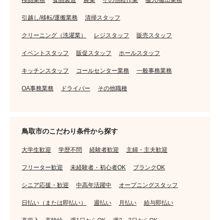
引越し/移転/運搬業務
清掃スタッフ
クリーニング（洗濯業）
レジスタッフ
販売スタッフ
イベントスタッフ
販促スタッフ
ホールスタッフ
キッチンスタッフ
コールセンター業務
一般事務業務
OA事務業務
ドライバー
その他職種
鳥取市のこだわり条件から探す
大学生歓迎
学歴不問
経験者歓迎
主婦・主夫歓迎
フリーター歓迎
未経験者・初心者OK
ブランクOK
シニア応援・歓迎
中高年活躍中
オープニングスタッフ
日払い（または即払い）
週払い
月払い
給与即払い