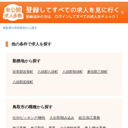
鳥取県の市区町村から探す
他の条件で求人を探す
勤務地から探す
岩美郡岩美町
八頭郡八頭町
八頭郡智頭町
東伯郡三朝町
八頭郡若桜町
鳥取市の職種から探す
仕分/ピッキング/梱包
入出荷/積み込み
組立/加工業務
検品業務
食品製造
農業
その他軽作業
搬入/搬出業務