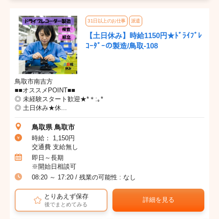
31日以上のお仕事
派遣
【土日休み】時給1150円★ﾄﾞﾗｲﾌﾞﾚ
ｺｰﾀﾞｰの製造/鳥取-108
鳥取市南吉方
■■オススメPOINT■■
◎ 未経験スタート歓迎★*＊:｡*
◎ 土日休み★休...
鳥取県 鳥取市
時給： 1,150円
交通費 支給無し
即日～長期
※開始日相談可
08:20 ～ 17:20 / 残業の可能性 : なし
とりあえず保存
詳細を見る
後でまとめてみる