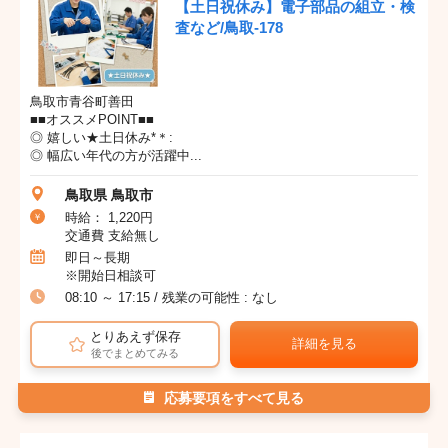
【土日祝休み】電子部品の組立・検
査など/鳥取-178
鳥取市青谷町善田
■■オススメPOINT■■
◎ 嬉しい★土日休み*＊:
◎ 幅広い年代の方が活躍中...
鳥取県 鳥取市
時給： 1,220円
交通費 支給無し
即日～長期
※開始日相談可
08:10 ～ 17:15 / 残業の可能性 : なし
とりあえず保存
詳細を見る
後でまとめてみる
応募要項をすべて見る