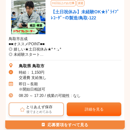
31日以上のお仕事
派遣
【土日祝休み】未経験OK★ﾄﾞﾗｲﾌﾞ
ﾚｺｰﾀﾞｰの製造/鳥取-122
鳥取市吉成
■■オススメPOINT■■
◎ 嬉しい★土日祝休み★*＊:｡*
◎ 未経験スタート...
鳥取県 鳥取市
時給： 1,150円
交通費 支給無し
即日～長期
※開始日相談可
08:20 ～ 17:20 / 残業の可能性 : なし
とりあえず保存
詳細を見る
後でまとめてみる
応募要項をすべて見る