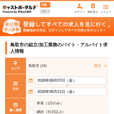
中国
変更
ログイン
保存求人
メニュー
鳥取市の組立/加工業務の
バイト・アルバイト求
人情報
鳥取市 (28)
選択
エリア
〜
日付
単発（1日のみ）
働く期間
継続（31日以上）