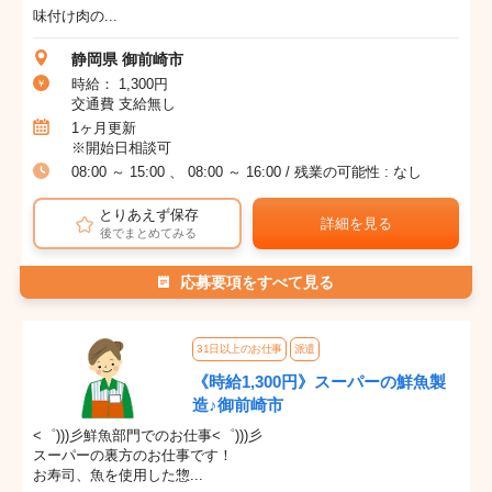
味付け肉の...
静岡県 御前崎市
時給： 1,300円
交通費 支給無し
1ヶ月更新
※開始日相談可
08:00 ～ 15:00 、 08:00 ～ 16:00 / 残業の可能性 : なし
とりあえず保存
詳細を見る
後でまとめてみる
応募要項をすべて見る
31日以上のお仕事
派遣
《時給1,300円》スーパーの鮮魚製
造♪御前崎市
<゜)))彡鮮魚部門でのお仕事<゜)))彡
スーパーの裏方のお仕事です！
お寿司、魚を使用した惣...