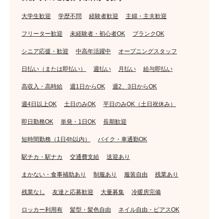
大学生歓迎
学歴不問
経験者歓迎
主婦・主夫歓迎
フリーター歓迎
未経験者・初心者OK
ブランクOK
シニア応援・歓迎
中高年活躍中
オープニングスタッフ
日払い（または即払い）
週払い
月払い
給与即払い
高収入・高時給
週1日からOK
週2、3日からOK
週4日以上OK
土日のみOK
平日のみOK（土日祝休み）
即日勤務OK
単発・1日OK
長期歓迎
短時間勤務（1日4h以内）
バイク・車通勤OK
駅チカ・駅ナカ
交通費支給
送迎あり
まかない・食事補助あり
制服あり
服装自由
残業あり
残業なし
友達と応募歓迎
大量募集
冷暖房完備
ロッカー利用有
髪型・髪色自由
ネイル自由・ピアスOK