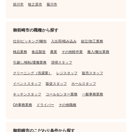
掛川市
牧之原市
菊川市
御前崎市の職種から探す
仕分/ピッキング/梱包
入出荷/積み込み
組立/加工業務
検品業務
食品製造
農業
その他軽作業
搬入/搬出業務
引越し/移転/運搬業務
清掃スタッフ
クリーニング（洗濯業）
レジスタッフ
販売スタッフ
イベントスタッフ
販促スタッフ
ホールスタッフ
キッチンスタッフ
コールセンター業務
一般事務業務
OA事務業務
ドライバー
その他職種
御前崎市のこだわり条件から探す