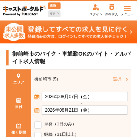
東海
変更
ログイン
保存求人
メニュー
御前崎市のバイク・車通勤OKの
バイト・アルバ
イト求人情報
御前崎市 (5)
選択
エリア
〜
日付
単発（1日のみ）
働く期間
継続（31日以上）