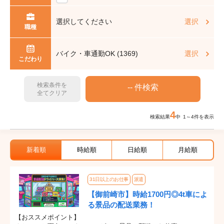
選択してください
選択
職種
バイク・車通勤OK (1369)
選択
こだわり
検索条件を
全てクリア
4
検索結果
中 1～4件を表示
新着順
時給順
日給順
月給順
31日以上のお仕事
派遣
【御前崎市】時給1700円◎4t車によ
る景品の配送業務！
【おススメポイント】