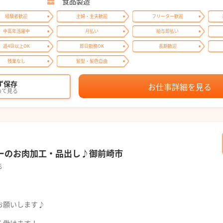
食品製造
経験者歓迎
主婦・主夫歓迎
フリーター歓迎
中高年活躍中
月払い
給与即払い
週4日以上OK
即日勤務OK
長期歓迎
残業なし
髪型・髪色自由
ず保存
お仕事詳細を見る
めて見る
パーのお肉加工・品出し♪御前崎市
彡
！
お願いします♪