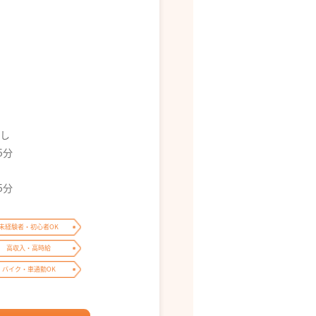
なし
5分
5分
未経験者・初心者OK
高収入・高時給
バイク・車通勤OK