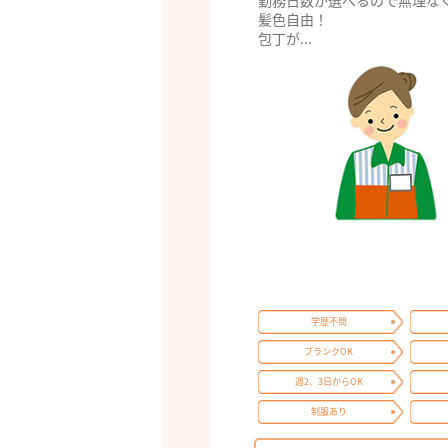
勤務日数が選べるので無理な
髪色自由！
包丁が...
学歴不問
ブランクOK
週2、3日からOK
制服あり