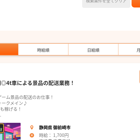
検索条件を全てクリア
時給順
日給順
円◎4t車による景品の配送業務！
ゲーム景品の配送のお仕事！
ォークメイン♪
でも稼げる！
.
静岡県 御前崎市
時給： 1,700円