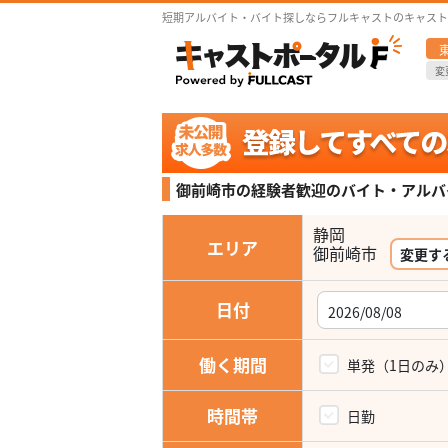
短期アルバイト・バイト探しならフルキャストのキャスト
変
御前崎市の経験者歓迎の
バイト・アルバ
静岡
エリア
御前崎市
変更す
日付
働く期間
単発（1日のみ
時間帯
日勤