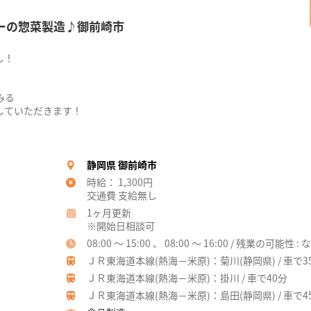
パーの惣菜製造♪御前崎市
し！
みる
していただきます！
静岡県 御前崎市
時給： 1,300円
交通費 支給無し
1ヶ月更新
※開始日相談可
08:00 ～ 15:00 、 08:00 ～ 16:00 / 残業の可能性 : 
ＪＲ東海道本線(熱海－米原)：菊川(静岡県) / 車で3
ＪＲ東海道本線(熱海－米原)：掛川 / 車で40分
ＪＲ東海道本線(熱海－米原)：島田(静岡県) / 車で4