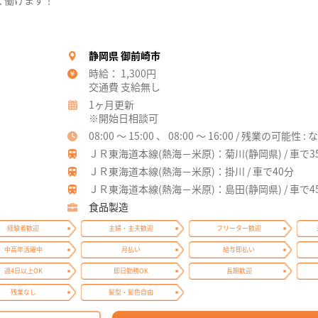
く働けます！
静岡県 御前崎市
時給： 1,300円
交通費 支給無し
1ヶ月更新
※開始日相談可
08:00 ～ 15:00 、 08:00 ～ 16:00 / 残業の可能性 : 
ＪＲ東海道本線(熱海－米原)：菊川(静岡県) / 車で3
ＪＲ東海道本線(熱海－米原)：掛川 / 車で40分
ＪＲ東海道本線(熱海－米原)：島田(静岡県) / 車で4
食品製造
経験者歓迎
主婦・主夫歓迎
フリーター歓迎
中高年活躍中
月払い
給与即払い
週4日以上OK
即日勤務OK
長期歓迎
残業なし
髪型・髪色自由