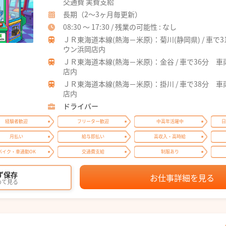
交通費 実費支給
長期（2～3ヶ月毎更新）
08:30 ～ 17:30 / 残業の可能性 : なし
ＪＲ東海道本線(熱海－米原)：菊川(静岡県) / 車
ウン浜岡店内
ＪＲ東海道本線(熱海－米原)：金谷 / 車で36分
店内
ＪＲ東海道本線(熱海－米原)：掛川 / 車で38分
店内
ドライバー
経験者歓迎
フリーター歓迎
中高年活躍中
日
月払い
給与即払い
高収入・高時給
バイク・車通勤OK
交通費支給
制服あり
ず保存
お仕事詳細を見る
めて見る