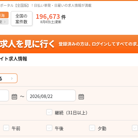
ポータル【全国版】！日払い単発・日雇いの求人情報が満載
196,673
東海
全国の
件
案件数
更
8月8日(土)更新
イト求人情報
る
～
）
継続（31日以上）
午前
午後
夕勤