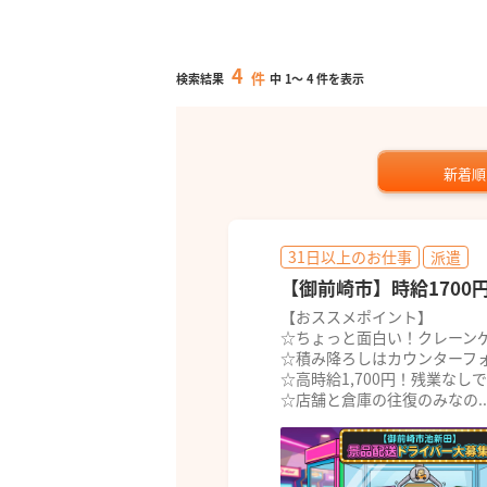
4
件
検索結果
中
1
～
4
件を表示
新着順
31日以上のお仕事
派遣
【御前崎市】時給1700
【おススメポイント】
☆ちょっと面白い！クレーン
☆積み降ろしはカウンターフ
☆高時給1,700円！残業なし
☆店舗と倉庫の往復のみなの..