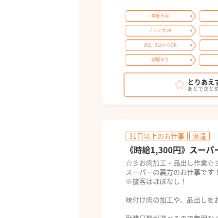
学歴不問
ブランクOK
週2、3日からOK
制服あり
とりあえ
あとでまと
31日以上のお仕事
派遣
《時給1,300円》スー
☆彡お肉加工・品出し作業☆
スーパーの裏方のお仕事です
※接客はほぼなし！
味付け肉の加工や、品出しを