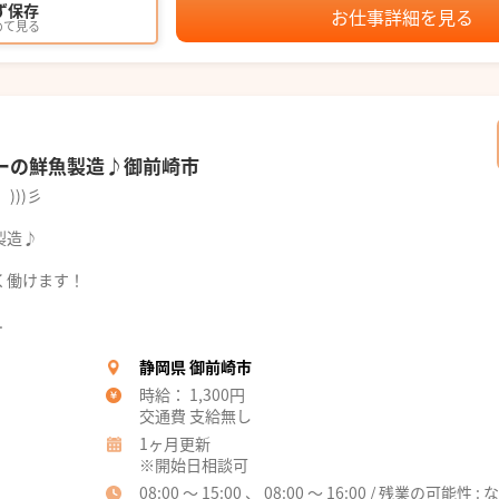
ず保存
お仕事詳細を見る
めて見る
パーの鮮魚製造♪御前崎市
)))彡
！
製造♪
く働けます！
.
静岡県 御前崎市
時給： 1,300円
交通費 支給無し
1ヶ月更新
※開始日相談可
08:00 ～ 15:00 、 08:00 ～ 16:00 / 残業の可能性 : 