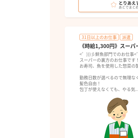
とりあえ
あとでまと
31日以上のお仕事
派遣
《時給1,300円》スー
<゜)))彡鮮魚部門でのお仕事<゜
スーパーの裏方のお仕事です
お寿司、魚を使用した惣菜の
勤務日数が選べるので無理な
髪色自由！
包丁が使えなくても、やる気..