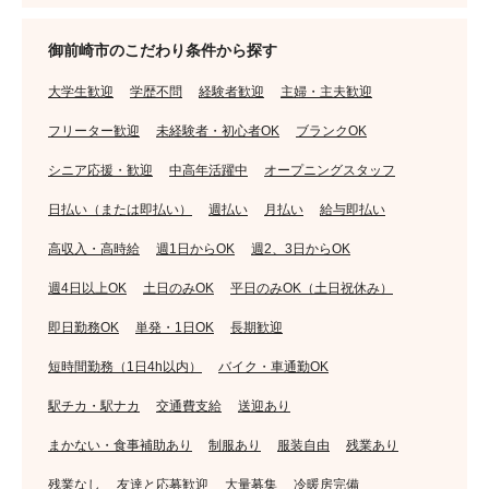
御前崎市のこだわり条件から探す
大学生歓迎
学歴不問
経験者歓迎
主婦・主夫歓迎
フリーター歓迎
未経験者・初心者OK
ブランクOK
シニア応援・歓迎
中高年活躍中
オープニングスタッフ
日払い（または即払い）
週払い
月払い
給与即払い
高収入・高時給
週1日からOK
週2、3日からOK
週4日以上OK
土日のみOK
平日のみOK（土日祝休み）
即日勤務OK
単発・1日OK
長期歓迎
短時間勤務（1日4h以内）
バイク・車通勤OK
駅チカ・駅ナカ
交通費支給
送迎あり
まかない・食事補助あり
制服あり
服装自由
残業あり
残業なし
友達と応募歓迎
大量募集
冷暖房完備