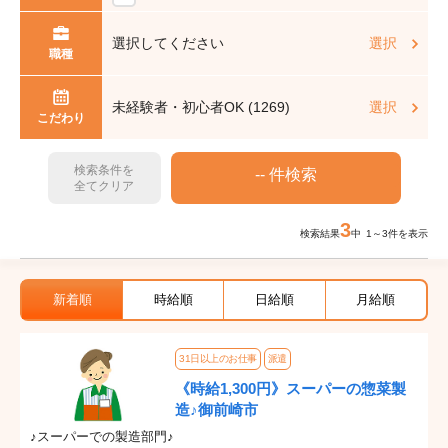
選択してください
選択
職種
未経験者・初心者OK (1269)
選択
こだわり
検索条件を
全てクリア
3
検索結果
中 1～3件を表示
新着順
時給順
日給順
月給順
31日以上のお仕事
派遣
《時給1,300円》スーパーの惣菜製
造♪御前崎市
♪スーパーでの製造部門♪