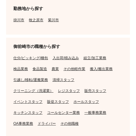
勤務地から探す
掛川市
牧之原市
菊川市
御前崎市の職種から探す
仕分/ピッキング/梱包
入出荷/積み込み
組立/加工業務
検品業務
食品製造
農業
その他軽作業
搬入/搬出業務
引越し/移転/運搬業務
清掃スタッフ
クリーニング（洗濯業）
レジスタッフ
販売スタッフ
イベントスタッフ
販促スタッフ
ホールスタッフ
キッチンスタッフ
コールセンター業務
一般事務業務
OA事務業務
ドライバー
その他職種