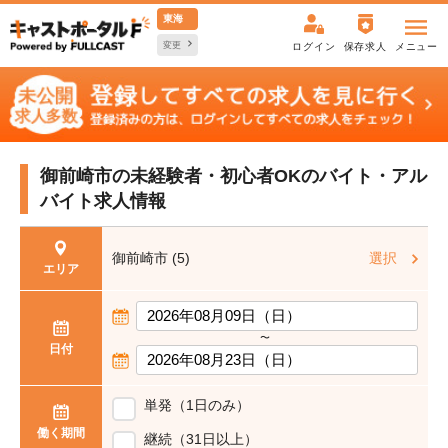
東海
変更
ログイン
保存求人
メニュー
御前崎市の未経験者・初心者OKの
バイト・アル
バイト求人情報
御前崎市 (5)
選択
エリア
〜
日付
単発（1日のみ）
働く期間
継続（31日以上）