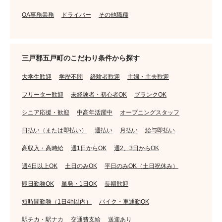
OA事務業務
ドライバー
その他職種
三戸郡五戸町のこだわり条件から探す
大学生歓迎
学歴不問
経験者歓迎
主婦・主夫歓迎
フリーター歓迎
未経験者・初心者OK
ブランクOK
シニア応援・歓迎
中高年活躍中
オープニングスタッフ
日払い（または即払い）
週払い
月払い
給与即払い
高収入・高時給
週1日からOK
週2、3日からOK
週4日以上OK
土日のみOK
平日のみOK（土日祝休み）
即日勤務OK
単発・1日OK
長期歓迎
短時間勤務（1日4h以内）
バイク・車通勤OK
駅チカ・駅ナカ
交通費支給
送迎あり