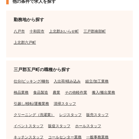
他の条件で求人を探す
勤務地から探す
八戸市
十和田市
上北郡おいらせ町
三戸郡南部町
上北郡六戸町
三戸郡五戸町の職種から探す
仕分/ピッキング/梱包
入出荷/積み込み
組立/加工業務
検品業務
食品製造
農業
その他軽作業
搬入/搬出業務
引越し/移転/運搬業務
清掃スタッフ
クリーニング（洗濯業）
レジスタッフ
販売スタッフ
イベントスタッフ
販促スタッフ
ホールスタッフ
キッチンスタッフ
コールセンター業務
一般事務業務