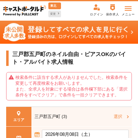
東北
変更
ログイン
保存求人
メニュー
三戸郡五戸町のネイル自由・ピアスOKの
バイ
ト・アルバイト求人情報
検索条件に該当する求人がありませんでした。検索条件を
変更して再度検索をお願いします。
また、全求人を対象にする場合は条件欄下部にある「選択
条件をすべてクリア」で条件を一括クリアできます。
三戸郡五戸町 (3)
選択
エリア