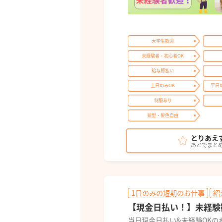
大学生歓迎
未経験者・初心者OK
給与即払い
土日のみOK
平日
制服あり
髪型・髪色自由
とりあえ
あとでまと
1日のみの短期のお仕事
紹
【現金日払い！】未経験
当日現金日払い&未経験OKの