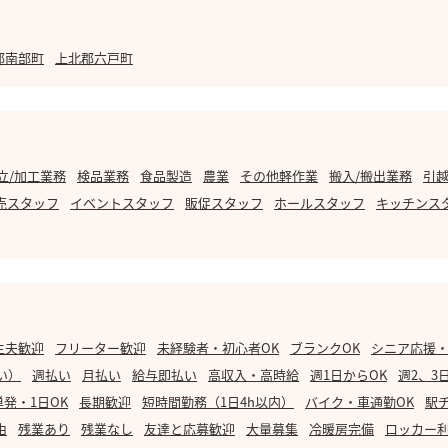
郡南部町
上北郡六戸町
立/加工業務
検品業務
食品製造
農業
その他軽作業
搬入/搬出業務
引越
売スタッフ
イベントスタッフ
販促スタッフ
ホールスタッフ
キッチンス
主夫歓迎
フリーター歓迎
未経験者・初心者OK
ブランクOK
シニア応援
い）
週払い
月払い
給与即払い
高収入・高時給
週1日からOK
週2、3
単発・1日OK
長期歓迎
短時間勤務（1日4h以内）
バイク・車通勤OK
駅
由
残業あり
残業なし
友達と応募歓迎
大量募集
冷暖房完備
ロッカー