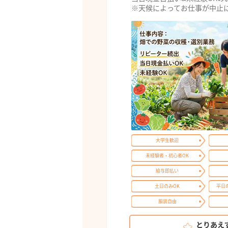
※天候によってお仕事が中止
大学生歓迎
未経験者・初心者OK
給与即払い
土日のみOK
平日
服装自由
とりあえ