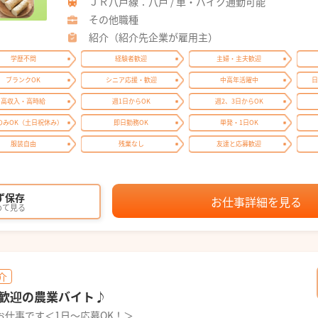
ＪＲ八戸線：八戸 / 車・バイク通勤可能
その他職種
紹介（紹介先企業が雇用主）
学歴不問
経験者歓迎
主婦・主夫歓迎
ブランクOK
シニア応援・歓迎
中高年活躍中
日
高収入・高時給
週1日からOK
週2、3日からOK
のみOK（土日祝休み）
即日勤務OK
単発・1日OK
服装自由
残業なし
友達と応募歓迎
ず保存
お仕事詳細を見る
めて見る
介
歓迎の農業バイト♪
お仕事です＜1日～応募OK！＞