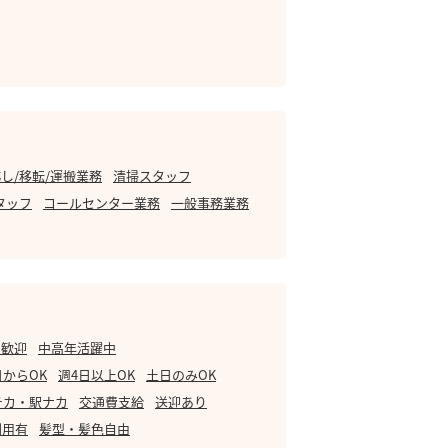
し/移転/運搬業務
清掃スタッフ
タッフ
コールセンター業務
一般事務業務
・歓迎
中高年活躍中
日からOK
週4日以上OK
土日のみOK
チカ・駅ナカ
交通費支給
送迎あり
利用有
髪型・髪色自由