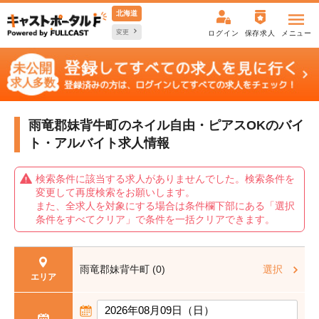
北海道
変更
ログイン
保存求人
メニュー
雨竜郡妹背牛町のネイル自由・ピアスOKの
バイ
ト・アルバイト求人情報
検索条件に該当する求人がありませんでした。検索条件を
変更して再度検索をお願いします。
また、全求人を対象にする場合は条件欄下部にある「選択
条件をすべてクリア」で条件を一括クリアできます。
雨竜郡妹背牛町 (0)
選択
エリア