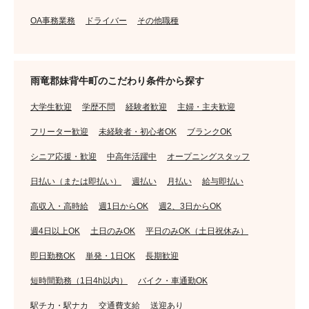
OA事務業務
ドライバー
その他職種
雨竜郡妹背牛町のこだわり条件から探す
大学生歓迎
学歴不問
経験者歓迎
主婦・主夫歓迎
フリーター歓迎
未経験者・初心者OK
ブランクOK
シニア応援・歓迎
中高年活躍中
オープニングスタッフ
日払い（または即払い）
週払い
月払い
給与即払い
高収入・高時給
週1日からOK
週2、3日からOK
週4日以上OK
土日のみOK
平日のみOK（土日祝休み）
即日勤務OK
単発・1日OK
長期歓迎
短時間勤務（1日4h以内）
バイク・車通勤OK
駅チカ・駅ナカ
交通費支給
送迎あり