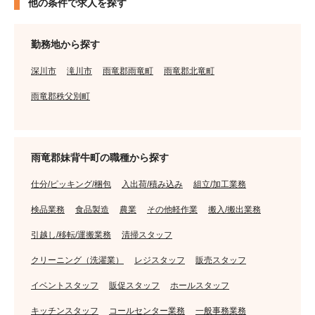
他の条件で求人を探す
勤務地から探す
深川市
滝川市
雨竜郡雨竜町
雨竜郡北竜町
雨竜郡秩父別町
雨竜郡妹背牛町の職種から探す
仕分/ピッキング/梱包
入出荷/積み込み
組立/加工業務
検品業務
食品製造
農業
その他軽作業
搬入/搬出業務
引越し/移転/運搬業務
清掃スタッフ
クリーニング（洗濯業）
レジスタッフ
販売スタッフ
イベントスタッフ
販促スタッフ
ホールスタッフ
キッチンスタッフ
コールセンター業務
一般事務業務