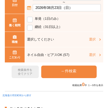
〜
日付
単発（1日のみ）
働く期間
継続（31日以上）
選択してください
選択
職種
ネイル自由・ピアスOK (57)
選択
こだわり
検索条件を
全てクリア
0
検索結果
中 1～0件を表示
北海道の市区町村から探す