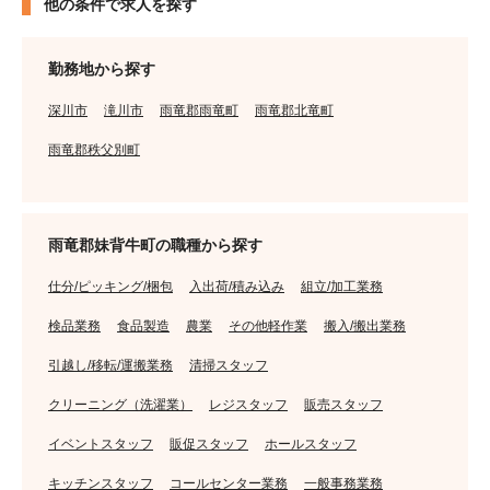
他の条件で求人を探す
勤務地から探す
深川市
滝川市
雨竜郡雨竜町
雨竜郡北竜町
雨竜郡秩父別町
雨竜郡妹背牛町の職種から探す
仕分/ピッキング/梱包
入出荷/積み込み
組立/加工業務
検品業務
食品製造
農業
その他軽作業
搬入/搬出業務
引越し/移転/運搬業務
清掃スタッフ
クリーニング（洗濯業）
レジスタッフ
販売スタッフ
イベントスタッフ
販促スタッフ
ホールスタッフ
キッチンスタッフ
コールセンター業務
一般事務業務