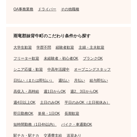
OA事務業務
ドライバー
その他職種
雨竜郡妹背牛町のこだわり条件から探す
大学生歓迎
学歴不問
経験者歓迎
主婦・主夫歓迎
フリーター歓迎
未経験者・初心者OK
ブランクOK
シニア応援・歓迎
中高年活躍中
オープニングスタッフ
日払い（または即払い）
週払い
月払い
給与即払い
高収入・高時給
週1日からOK
週2、3日からOK
週4日以上OK
土日のみOK
平日のみOK（土日祝休み）
即日勤務OK
単発・1日OK
長期歓迎
短時間勤務（1日4h以内）
バイク・車通勤OK
駅チカ・駅ナカ
交通費支給
送迎あり