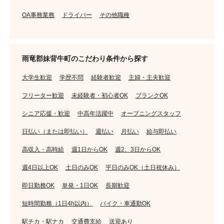
OA事務業務
ドライバー
その他職種
雨竜郡妹背牛町のこだわり条件から探す
大学生歓迎
学歴不問
経験者歓迎
主婦・主夫歓迎
フリーター歓迎
未経験者・初心者OK
ブランクOK
シニア応援・歓迎
中高年活躍中
オープニングスタッフ
日払い（または即払い）
週払い
月払い
給与即払い
高収入・高時給
週1日からOK
週2、3日からOK
週4日以上OK
土日のみOK
平日のみOK（土日祝休み）
即日勤務OK
単発・1日OK
長期歓迎
短時間勤務（1日4h以内）
バイク・車通勤OK
駅チカ・駅ナカ
交通費支給
送迎あり