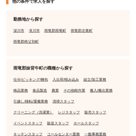
他の条件で求人を探す
勤務地から探す
深川市
滝川市
雨竜郡雨竜町
雨竜郡北竜町
雨竜郡秩父別町
雨竜郡妹背牛町の職種から探す
仕分/ピッキング/梱包
入出荷/積み込み
組立/加工業務
検品業務
食品製造
農業
その他軽作業
搬入/搬出業務
引越し/移転/運搬業務
清掃スタッフ
クリーニング（洗濯業）
レジスタッフ
販売スタッフ
イベントスタッフ
販促スタッフ
ホールスタッフ
キッチンスタッフ
コールセンター業務
一般事務業務