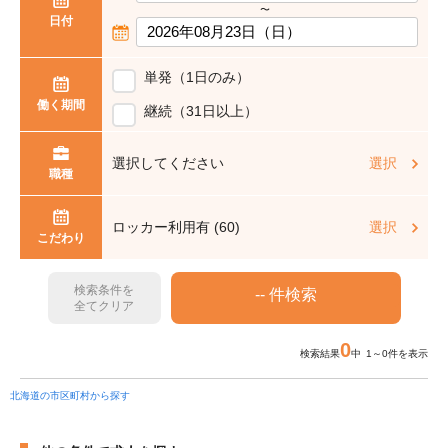
〜
日付
単発（1日のみ）
働く期間
継続（31日以上）
選択してください
選択
職種
ロッカー利用有 (60)
選択
こだわり
検索条件を
全てクリア
0
検索結果
中 1～0件を表示
北海道の市区町村から探す