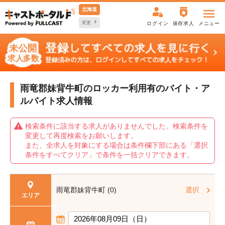
北海道
変更
ログイン
保存求人
メニュー
雨竜郡妹背牛町のロッカー利用有の
バイト・ア
ルバイト求人情報
検索条件に該当する求人がありませんでした。検索条件を
変更して再度検索をお願いします。
また、全求人を対象にする場合は条件欄下部にある「選択
条件をすべてクリア」で条件を一括クリアできます。
雨竜郡妹背牛町 (0)
選択
エリア