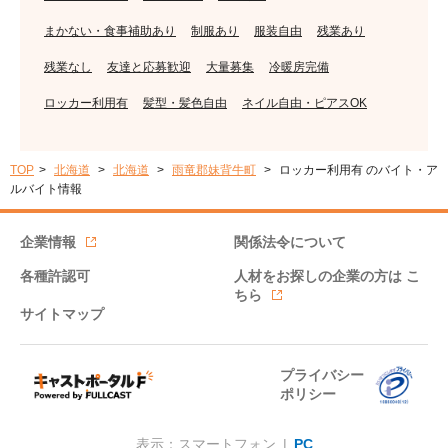
まかない・食事補助あり
制服あり
服装自由
残業あり
残業なし
友達と応募歓迎
大量募集
冷暖房完備
ロッカー利用有
髪型・髪色自由
ネイル自由・ピアスOK
TOP
北海道
北海道
雨竜郡妹背牛町
ロッカー利用有 のバイト・ア
ルバイト情報
企業情報
関係法令について
各種許認可
人材をお探しの企業の方は
こ
ちら
サイトマップ
プライバシー
ポリシー
表示：スマートフォン |
PC