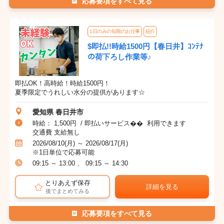
応募要項をすべて見る
1日のみの短期のお仕事
紹介
$即払!!時給1500円【春日井】ｺﾝﾃﾅ
の荷下ろし作業等♪
即払OK！高時給！時給1500円！
夏季限定でうれしい水分の提供があります☆
愛知県 春日井市
時給： 1,500円 / 即払いサービス�� 利用できます
交通費 支給無し
2026/08/10(月) ～ 2026/08/17(月)
※1日単位で応募可能
09:15 ～ 13:00 、 09:15 ～ 14:30
とりあえず保存
詳細を見る
後でまとめてみる
応募要項をすべて見る