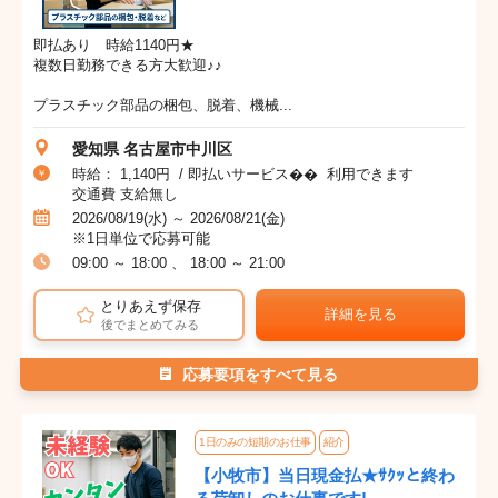
即払あり 時給1140円★
複数日勤務できる方大歓迎♪♪
プラスチック部品の梱包、脱着、機械...
愛知県 名古屋市中川区
時給： 1,140円 / 即払いサービス�� 利用できます
交通費 支給無し
2026/08/19(水) ～ 2026/08/21(金)
※1日単位で応募可能
09:00 ～ 18:00 、 18:00 ～ 21:00
とりあえず保存
詳細を見る
後でまとめてみる
応募要項をすべて見る
1日のみの短期のお仕事
紹介
【小牧市】当日現金払★ｻｸｯと終わ