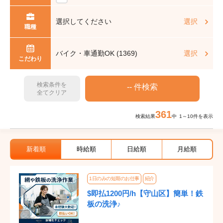
選択してください
選択
職種
バイク・車通勤OK (1369)
選択
こだわり
検索条件を
全てクリア
361
検索結果
中 1～10件を表示
新着順
時給順
日給順
月給順
1日のみの短期のお仕事
紹介
$即払1200円/h【守山区】簡単！鉄
板の洗浄♪