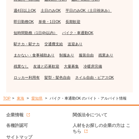
週4日以上OK
土日のみOK
平日のみOK（土日祝休み）
即日勤務OK
単発・1日OK
長期歓迎
短時間勤務（1日4h以内）
バイク・車通勤OK
駅チカ・駅ナカ
交通費支給
送迎あり
まかない・食事補助あり
制服あり
服装自由
残業あり
残業なし
友達と応募歓迎
大量募集
冷暖房完備
ロッカー利用有
髪型・髪色自由
ネイル自由・ピアスOK
TOP
東海
愛知県
バイク・車通勤OK のバイト・アルバイト情報
企業情報
関係法令について
各種許認可
人材をお探しの企業の方は
こ
ちら
サイトマップ