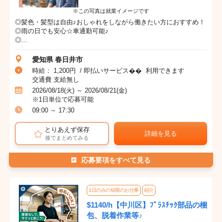
※この写真は就業イメージです
◎髪色・髪型は自由♪おしゃれをしながら働きたい方におすすめ！
◎雨の日でも安心☆車通勤可能♪
◎...
愛知県 春日井市
時給： 1,200円 / 即払いサービス�� 利用できます
交通費 支給無し
2026/08/18(火) ～ 2026/08/21(金)
※1日単位で応募可能
09:00 ～ 17:30
とりあえず保存
詳細を見る
後でまとめてみる
応募要項をすべて見る
1日のみの短期のお仕事
紹介
$1140/h【中川区】ﾌﾟﾗｽﾁｯｸ部品の梱
包、脱着作業等♪