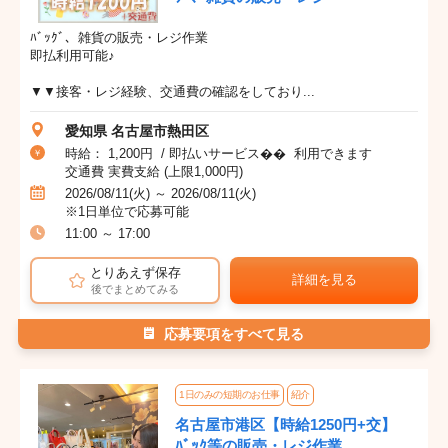
ﾊﾞｯｸﾞ、雑貨の販売・レジ作業
即払利用可能♪
▼▼接客・レジ経験、交通費の確認をしており...
愛知県 名古屋市熱田区
時給： 1,200円 / 即払いサービス�� 利用できます
交通費 実費支給 (上限1,000円)
2026/08/11(火) ～ 2026/08/11(火)
※1日単位で応募可能
11:00 ～ 17:00
とりあえず保存
詳細を見る
後でまとめてみる
応募要項をすべて見る
1日のみの短期のお仕事
紹介
名古屋市港区【時給1250円+交】
ﾊﾞｯｸ等の販売・レジ作業