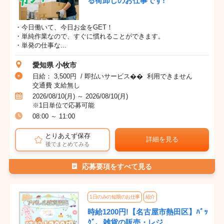
る荷卸しのお仕事です!
・今日働いて、今日お金をGET！
・単純作業なので、すぐに慣れることができます。
・単発の仕事な...
愛知県 小牧市
日給： 3,500円 / 即払いサービス�� 利用できません
交通費 支給無し
2026/08/10(月) ～ 2026/08/10(月)
※1日単位で応募可能
08:00 ～ 11:00
とりあえず保存
詳細を見る
後でまとめてみる
応募要項をすべて見る
1日のみの短期のお仕事
紹介
時給1200円!【名古屋市熱田区】ﾊﾞｯ
ｸﾞ、雑貨の販売・レジ