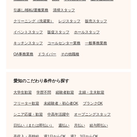
引越し/移転/運搬業務
清掃スタッフ
クリーニング（洗濯業）
レジスタッフ
販売スタッフ
イベントスタッフ
販促スタッフ
ホールスタッフ
キッチンスタッフ
コールセンター業務
一般事務業務
OA事務業務
ドライバー
その他職種
愛知のこだわり条件から探す
大学生歓迎
学歴不問
経験者歓迎
主婦・主夫歓迎
フリーター歓迎
未経験者・初心者OK
ブランクOK
シニア応援・歓迎
中高年活躍中
オープニングスタッフ
日払い（または即払い）
週払い
月払い
給与即払い
高収入・高時給
週1日からOK
週2、3日からOK