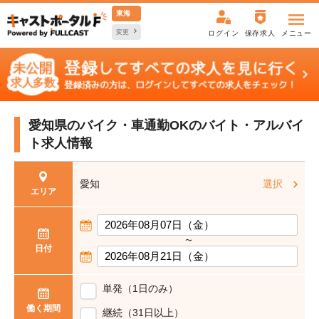
東海
変更
ログイン
保存求人
メニュー
愛知県のバイク・車通勤OKの
バイト・アルバイ
ト求人情報
愛知
選択
エリア
〜
日付
単発（1日のみ）
働く期間
継続（31日以上）