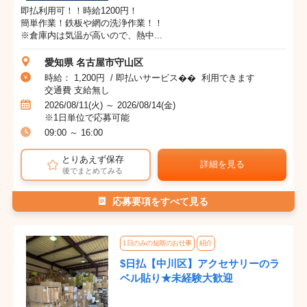
即払利用可！！時給1200円！
簡単作業！鉄板や網の洗浄作業！！
※倉庫内は気温が高いので、熱中...
愛知県 名古屋市守山区
時給： 1,200円 / 即払いサービス�� 利用できます
交通費 支給無し
2026/08/11(火) ～ 2026/08/14(金)
※1日単位で応募可能
09:00 ～ 16:00
とりあえず保存
詳細を見る
後でまとめてみる
応募要項をすべて見る
1日のみの短期のお仕事
紹介
$日払【中川区】アクセサリーのラ
ベル貼り★未経験大歓迎