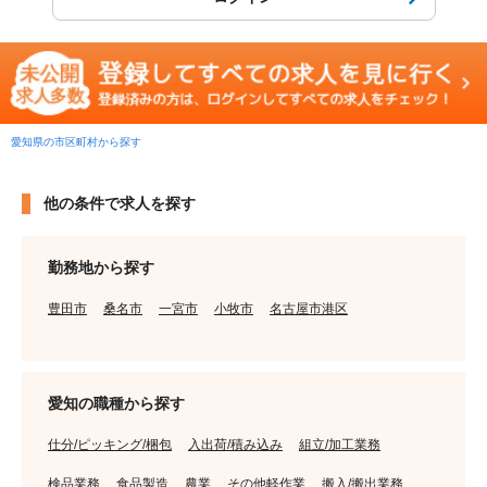
愛知県の市区町村から探す
他の条件で求人を探す
勤務地から探す
豊田市
桑名市
一宮市
小牧市
名古屋市港区
愛知の職種から探す
仕分/ピッキング/梱包
入出荷/積み込み
組立/加工業務
検品業務
食品製造
農業
その他軽作業
搬入/搬出業務