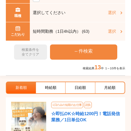
選択してください
選択
職種
短時間勤務（1日4h以内） (63)
選択
こだわり
検索条件を
全てクリア
13
検索結果
中 1～10件を表示
新着順
時給順
日給順
月給順
1日のみの短期のお仕事
請負
☆即払OK☆時給1200円！電話発信
業務／1日単位OK