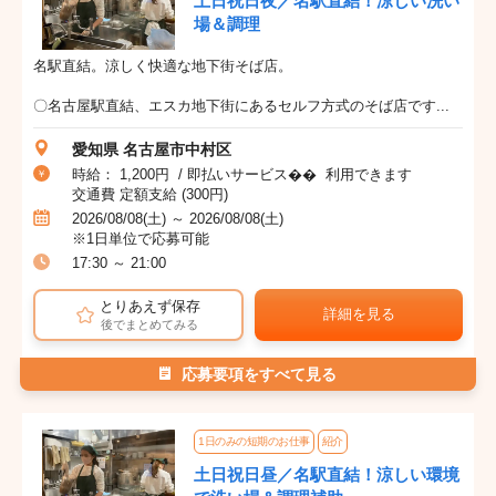
土日祝日夜／名駅直結！涼しい洗い
場＆調理
名駅直結。涼しく快適な地下街そば店。
〇名古屋駅直結、エスカ地下街にあるセルフ方式のそば店です...
愛知県 名古屋市中村区
時給： 1,200円 / 即払いサービス�� 利用できます
交通費 定額支給 (300円)
2026/08/08(土) ～ 2026/08/08(土)
※1日単位で応募可能
17:30 ～ 21:00
とりあえず保存
詳細を見る
後でまとめてみる
応募要項をすべて見る
1日のみの短期のお仕事
紹介
土日祝日昼／名駅直結！涼しい環境