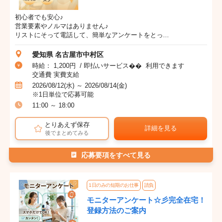
初心者でも安心♪
営業要素やノルマはありません♪
リストにそって電話して、簡単なアンケートをとっ...
愛知県 名古屋市中村区
時給： 1,200円 / 即払いサービス�� 利用できます
交通費 実費支給
2026/08/12(水) ～ 2026/08/14(金)
※1日単位で応募可能
11:00 ～ 18:00
とりあえず保存
詳細を見る
後でまとめてみる
応募要項をすべて見る
1日のみの短期のお仕事
請負
モニターアンケート☆彡完全在宅！
登録方法のご案内