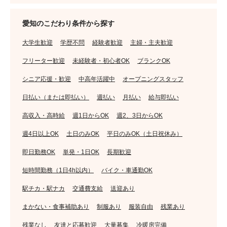
愛知のこだわり条件から探す
大学生歓迎
学歴不問
経験者歓迎
主婦・主夫歓迎
フリーター歓迎
未経験者・初心者OK
ブランクOK
シニア応援・歓迎
中高年活躍中
オープニングスタッフ
日払い（または即払い）
週払い
月払い
給与即払い
高収入・高時給
週1日からOK
週2、3日からOK
週4日以上OK
土日のみOK
平日のみOK（土日祝休み）
即日勤務OK
単発・1日OK
長期歓迎
短時間勤務（1日4h以内）
バイク・車通勤OK
駅チカ・駅ナカ
交通費支給
送迎あり
まかない・食事補助あり
制服あり
服装自由
残業あり
残業なし
友達と応募歓迎
大量募集
冷暖房完備