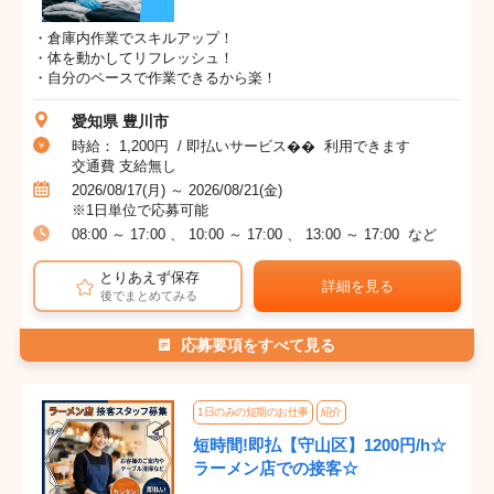
・倉庫内作業でスキルアップ！
・体を動かしてリフレッシュ！
・自分のペースで作業できるから楽！
愛知県 豊川市
時給： 1,200円 / 即払いサービス�� 利用できます
交通費 支給無し
2026/08/17(月) ～ 2026/08/21(金)
※1日単位で応募可能
08:00 ～ 17:00 、 10:00 ～ 17:00 、 13:00 ～ 17:00 など
とりあえず保存
詳細を見る
後でまとめてみる
応募要項をすべて見る
1日のみの短期のお仕事
紹介
短時間!即払【守山区】1200円/h☆
ラーメン店での接客☆