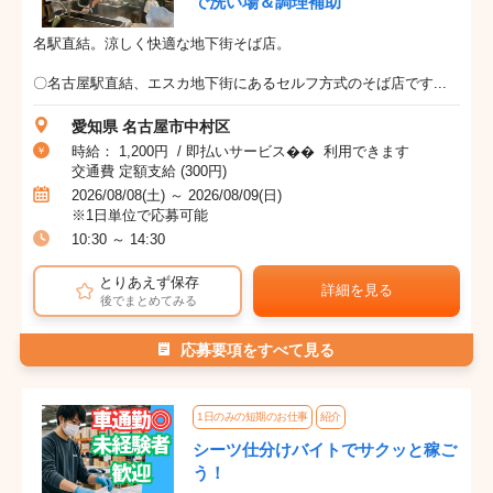
で洗い場＆調理補助
名駅直結。涼しく快適な地下街そば店。
〇名古屋駅直結、エスカ地下街にあるセルフ方式のそば店です...
愛知県 名古屋市中村区
時給： 1,200円 / 即払いサービス�� 利用できます
交通費 定額支給 (300円)
2026/08/08(土) ～ 2026/08/09(日)
※1日単位で応募可能
10:30 ～ 14:30
とりあえず保存
詳細を見る
後でまとめてみる
応募要項をすべて見る
1日のみの短期のお仕事
紹介
シーツ仕分けバイトでサクッと稼ご
う！