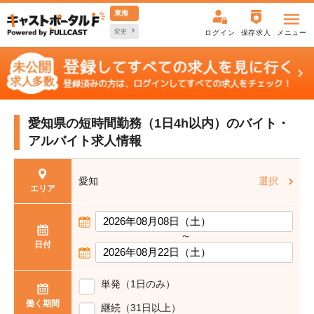
東海
変更
ログイン
保存求人
メニュー
愛知県の短時間勤務（1日4h以内）の
バイト・
アルバイト求人情報
愛知
選択
エリア
〜
日付
単発（1日のみ）
働く期間
継続（31日以上）