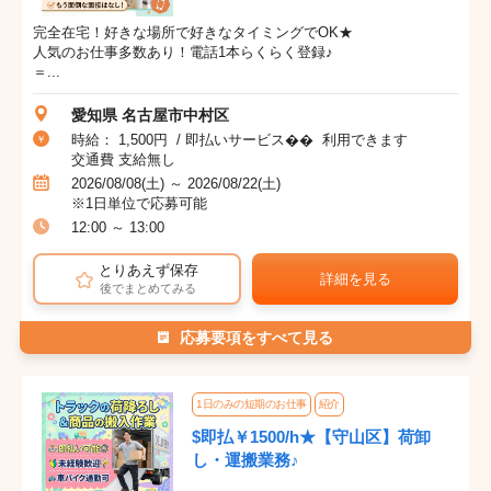
完全在宅！好きな場所で好きなタイミングでOK★
人気のお仕事多数あり！電話1本らくらく登録♪
＝...
愛知県 名古屋市中村区
時給： 1,500円 / 即払いサービス�� 利用できます
交通費 支給無し
2026/08/08(土) ～ 2026/08/22(土)
※1日単位で応募可能
12:00 ～ 13:00
とりあえず保存
詳細を見る
後でまとめてみる
応募要項をすべて見る
1日のみの短期のお仕事
紹介
$即払￥1500/h★【守山区】荷卸
し・運搬業務♪