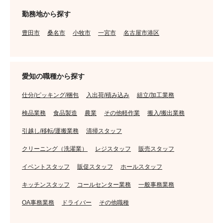
勤務地から探す
豊田市
桑名市
小牧市
一宮市
名古屋市港区
愛知の職種から探す
仕分/ピッキング/梱包
入出荷/積み込み
組立/加工業務
検品業務
食品製造
農業
その他軽作業
搬入/搬出業務
引越し/移転/運搬業務
清掃スタッフ
クリーニング（洗濯業）
レジスタッフ
販売スタッフ
イベントスタッフ
販促スタッフ
ホールスタッフ
キッチンスタッフ
コールセンター業務
一般事務業務
OA事務業務
ドライバー
その他職種