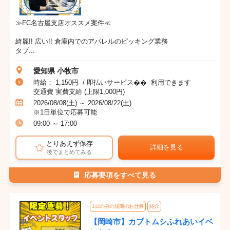
≫FC名古屋支店オススメ案件≪
綺麗!! 広い!! 倉庫内でのアパレルのピッキング業務
タブ...
愛知県 小牧市
時給： 1,150円 / 即払いサービス�� 利用できます
交通費 実費支給 (上限1,000円)
2026/08/08(土) ～ 2026/08/22(土)
※1日単位で応募可能
09:00 ～ 17:00
とりあえず保存
詳細を見る
後でまとめてみる
応募要項をすべて見る
1日のみの短期のお仕事
紹介
【岡崎市】カブトムシふれあいイベ