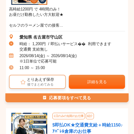
高時給1200円 で 4時間のみ！
お昼だけ勤務したい方大歓迎★
セルフのラーメン屋での接客...
愛知県 名古屋市守山区
時給： 1,200円 / 即払いサービス�� 利用できます
交通費 支給無し
2026/08/14(金) ～ 2026/08/14(金)
※1日単位で応募可能
11:00 ～ 15:00
とりあえず保存
詳細を見る
後でまとめてみる
応募要項をすべて見る
1日のみの短期のお仕事
紹介
$即払OK★交通費支給＋時給1150♪
ｱﾊﾟﾚﾙ倉庫のお仕事