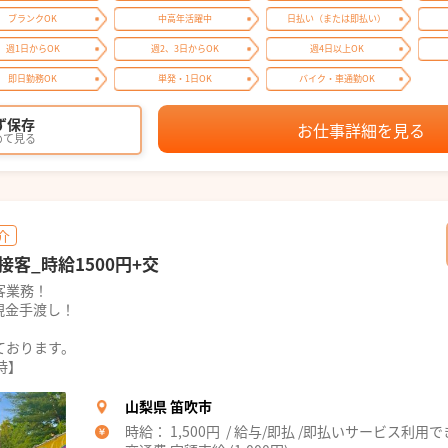
ブランクOK
中高年活躍中
日払い（または即払い）
週1日からOK
週2、3日からOK
週4日以上OK
即日勤務OK
単発・1日OK
バイク・車通勤OK
ず保存
お仕事詳細を見る
めて見る
介
客_時給1500円+交
客業務！
現金手渡し！
ております。
時】
山梨県 笛吹市
時給： 1,500円 / 給与/即払 /即払いサービス利用