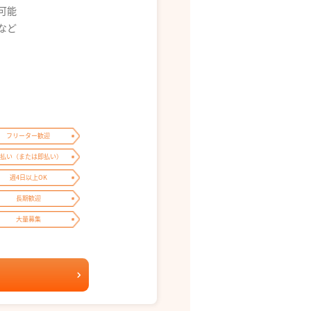
募可能
0 など
フリーター歓迎
払い（または即払い）
週4日以上OK
長期歓迎
大量募集