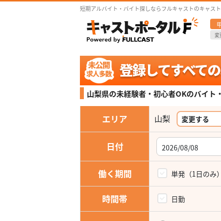
短期アルバイト・バイト探しならフルキャストのキャスト
変
山梨県の未経験者・初心者OKの
バイト
エリア
山梨
変更する
日付
働く期間
単発（1日のみ
時間帯
日勤