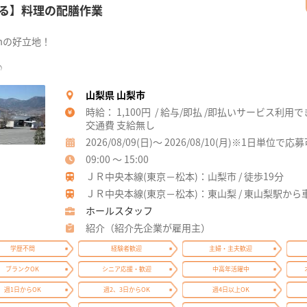
る】料理の配膳作業
mの好立地！
♪
山梨県 山梨市
時給： 1,100円 / 給与/即払 /即払いサービス利用
交通費 支給無し
2026/08/09(日)～ 2026/08/10(月)※1日単位で応
09:00 ～ 15:00
ＪＲ中央本線(東京－松本)：山梨市 / 徒歩19分
ＪＲ中央本線(東京－松本)：東山梨 / 東山梨駅から
ホールスタッフ
紹介（紹介先企業が雇用主）
学歴不問
経験者歓迎
主婦・主夫歓迎
ブランクOK
シニア応援・歓迎
中高年活躍中
週1日からOK
週2、3日からOK
週4日以上OK