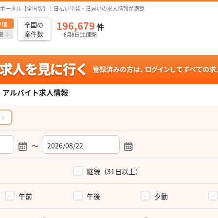
ポータル【全国版】！日払い単発・日雇いの求人情報が満載
196,679
甲信
全国の
件
案件数
更
8月8日(土)更新
・アルバイト求人情報
～
）
継続（31日以上）
午前
午後
夕勤