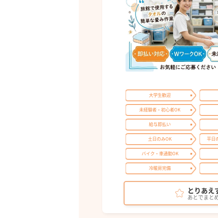
大学生歓迎
未経験者・初心者OK
給与即払い
土日のみOK
平日
バイク・車通勤OK
冷暖房完備
とりあえ
あとでまと