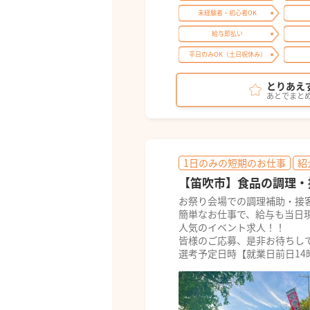
未経験者・初心者OK
給与即払い
平日のみOK（土日祝休み）
とりあえ
あとでまと
1日のみの短期のお仕事
紹
【笛吹市】食品の調理・接
お祭り会場での調理補助・接
簡単なお仕事で、給与も当日
人気のイベント求人！！
皆様のご応募、是非お待ちし
選考予定日時【就業日前日14