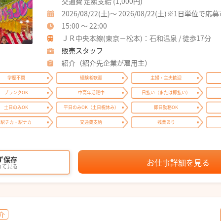
交通費 定額支給 (1,000円)
2026/08/22(土)～ 2026/08/22(土)※1日単位で応
15:00 ～ 22:00
ＪＲ中央本線(東京－松本)：石和温泉 / 徒歩17分
販売スタッフ
紹介（紹介先企業が雇用主）
学歴不問
経験者歓迎
主婦・主夫歓迎
ブランクOK
中高年活躍中
日払い（または即払い）
土日のみOK
平日のみOK（土日祝休み）
即日勤務OK
駅チカ・駅ナカ
交通費支給
残業あり
ず保存
お仕事詳細を見る
めて見る
介