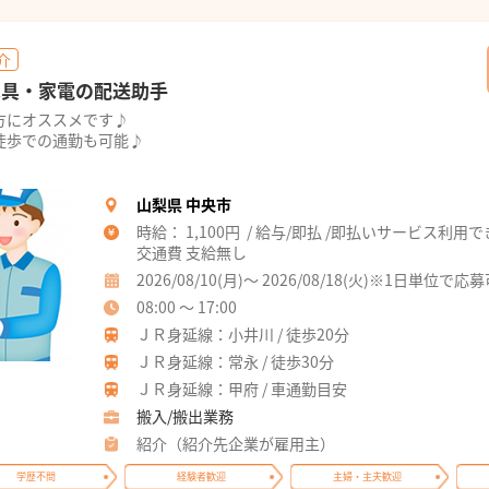
介
家具・家電の配送助手
方にオススメです♪
徒歩での通勤も可能♪
山梨県 中央市
時給： 1,100円 / 給与/即払 /即払いサービス利用
交通費 支給無し
2026/08/10(月)～ 2026/08/18(火)※1日単位で応
08:00 ～ 17:00
ＪＲ身延線：小井川 / 徒歩20分
ＪＲ身延線：常永 / 徒歩30分
ＪＲ身延線：甲府 / 車通勤目安
搬入/搬出業務
紹介（紹介先企業が雇用主）
学歴不問
経験者歓迎
主婦・主夫歓迎