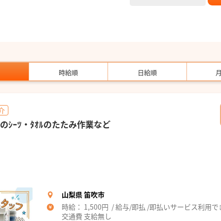
時給順
日給順
介
どのｼｰﾂ・ﾀｵﾙのたたみ作業など
山梨県 笛吹市
時給： 1,500円 / 給与/即払 /即払いサービス利用
交通費 支給無し