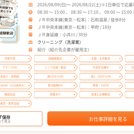
2026/08/09(日)～ 2026/08/22(土)※1日単位で応
08:30 ～ 15:00 、 08:30 ～ 17:10 、 09:00 ～ 15:0
ＪＲ中央本線(東京－松本)：石和温泉 / 徒歩8分
ＪＲ中央本線(東京－松本)：甲府 / 18分
ＪＲ身延線：小井川 / 30分
クリーニング（洗濯業）
紹介（紹介先企業が雇用主）
学歴不問
経験者歓迎
主婦・主夫歓迎
ブランクOK
シニア応援・歓迎
中高年活躍中
日
高収入・高時給
週1日からOK
週2、3日からOK
のみOK（土日祝休み）
即日勤務OK
単発・1日OK
服装自由
残業あり
友達と応募歓迎
髪型・髪色自由
ず保存
お仕事詳細を見る
めて見る