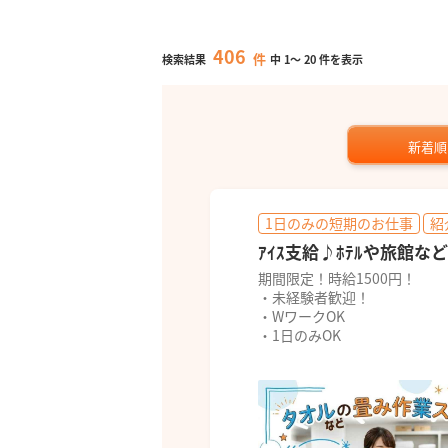
406
件
検索結果
中
1
～
20
件を表示
新着順
1日のみの短期のお仕事
紹
ｱｲｽ支給♪ﾎﾃﾙや旅館な
期間限定！時給1500円！
・未経験者歓迎！
・WワークOK
・1日のみOK