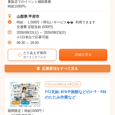
量販店でのイベント補助業務
時給1500円♪
山梨県 甲府市
時給： 1,500円 / 即払いサービス�� 利用できます
交通費 定額支給 (500円)
2026/08/22(土) ～ 2026/08/23(日)
※1日単位で応募可能
09:30 ～ 18:00
とりあえず保存
詳細を見る
後でまとめてみる
応募要項をすべて見る
1日のみの短期のお仕事
紹介
ｱｲｽ支給♪ﾎﾃﾙや旅館などのｼｰﾂ・ﾀｵﾙ
のたたみ作業など
期間限定！時給1500円！