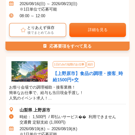
2026/08/16(日) ～ 2026/08/23(日)
※1日単位で応募可能
08:00 ～ 12:00
とりあえず保存
詳細を見る
後でまとめてみる
応募要項をすべて見る
1日のみの短期のお仕事
紹介
【上野原市】食品の調理・接客_時
給1500円+交
お祭り会場での調理補助・接客業務！
簡単なお仕事で、給与も当日現金手渡し！
人気のイベント求人！...
山梨県 上野原市
時給： 1,500円 / 即払いサービス�� 利用できません
交通費 定額支給 (1,000円)
2026/08/19(水) ～ 2026/08/19(水)
※1日単位で応募可能