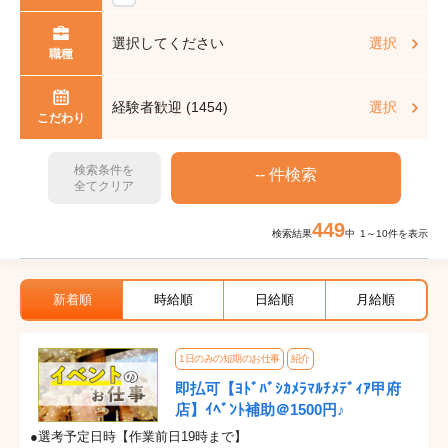
選択してください
選択
職種
経験者歓迎 (1454)
選択
こだわり
検索条件を
全てクリア
449
検索結果
中 1～10件を表示
新着順
時給順
日給順
月給順
1日のみの短期のお仕事
紹介
即払可【ﾖﾄﾞﾊﾞｼｶﾒﾗﾏﾙﾁﾒﾃﾞｨｱ甲府
店】ｲﾍﾞﾝﾄ補助＠1500円♪
●選考予定日時【作業前日19時まで】