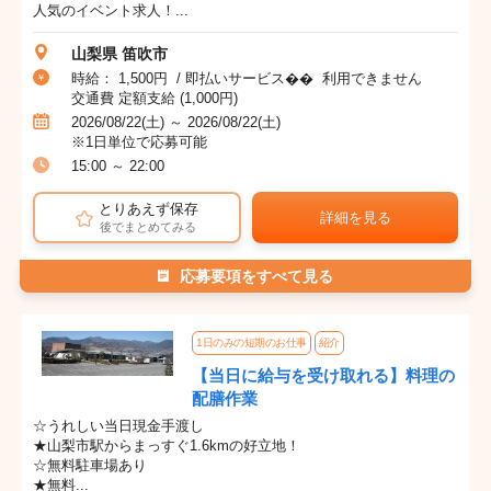
人気のイベント求人！...
山梨県 笛吹市
時給： 1,500円 / 即払いサービス�� 利用できません
交通費 定額支給 (1,000円)
2026/08/22(土) ～ 2026/08/22(土)
※1日単位で応募可能
15:00 ～ 22:00
とりあえず保存
詳細を見る
後でまとめてみる
応募要項をすべて見る
1日のみの短期のお仕事
紹介
【当日に給与を受け取れる】料理の
配膳作業
☆うれしい当日現金手渡し
★山梨市駅からまっすぐ1.6kmの好立地！
☆無料駐車場あり
★無料...