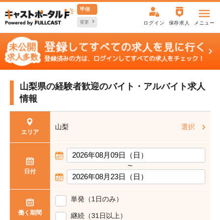
甲信
変更
ログイン
保存求人
メニュー
山梨県の経験者歓迎の
バイト・アルバイト求人
情報
山梨
選択
エリア
〜
日付
単発（1日のみ）
働く期間
継続（31日以上）