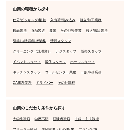
山梨の職種から探す
仕分/ピッキング/梱包
入出荷/積み込み
組立/加工業務
検品業務
食品製造
農業
その他軽作業
搬入/搬出業務
引越し/移転/運搬業務
清掃スタッフ
クリーニング（洗濯業）
レジスタッフ
販売スタッフ
イベントスタッフ
販促スタッフ
ホールスタッフ
キッチンスタッフ
コールセンター業務
一般事務業務
OA事務業務
ドライバー
その他職種
山梨のこだわり条件から探す
大学生歓迎
学歴不問
経験者歓迎
主婦・主夫歓迎
フリーター歓迎
未経験者・初心者OK
ブランクOK