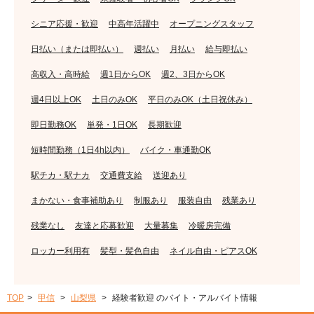
シニア応援・歓迎
中高年活躍中
オープニングスタッフ
日払い（または即払い）
週払い
月払い
給与即払い
高収入・高時給
週1日からOK
週2、3日からOK
週4日以上OK
土日のみOK
平日のみOK（土日祝休み）
即日勤務OK
単発・1日OK
長期歓迎
短時間勤務（1日4h以内）
バイク・車通勤OK
駅チカ・駅ナカ
交通費支給
送迎あり
まかない・食事補助あり
制服あり
服装自由
残業あり
残業なし
友達と応募歓迎
大量募集
冷暖房完備
ロッカー利用有
髪型・髪色自由
ネイル自由・ピアスOK
TOP
甲信
山梨県
経験者歓迎 のバイト・アルバイト情報