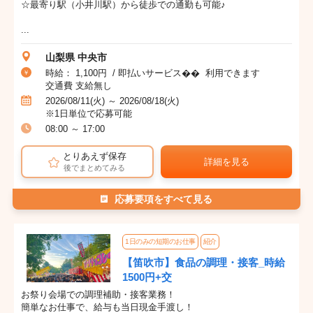
☆最寄り駅（小井川駅）から徒歩での通勤も可能♪
...
山梨県 中央市
時給： 1,100円 / 即払いサービス�� 利用できます
交通費 支給無し
2026/08/11(火) ～ 2026/08/18(火)
※1日単位で応募可能
08:00 ～ 17:00
とりあえず保存
詳細を見る
後でまとめてみる
応募要項をすべて見る
1日のみの短期のお仕事
紹介
【笛吹市】食品の調理・接客_時給
1500円+交
お祭り会場での調理補助・接客業務！
簡単なお仕事で、給与も当日現金手渡し！