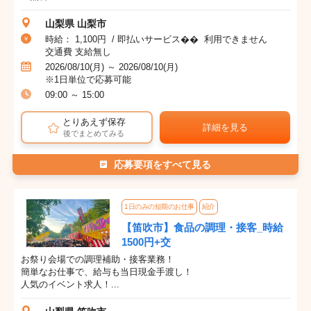
山梨県 山梨市
時給： 1,100円 / 即払いサービス�� 利用できません
交通費 支給無し
2026/08/10(月) ～ 2026/08/10(月)
※1日単位で応募可能
09:00 ～ 15:00
とりあえず保存
詳細を見る
後でまとめてみる
応募要項をすべて見る
1日のみの短期のお仕事
紹介
【笛吹市】食品の調理・接客_時給
1500円+交
お祭り会場での調理補助・接客業務！
簡単なお仕事で、給与も当日現金手渡し！
人気のイベント求人！...