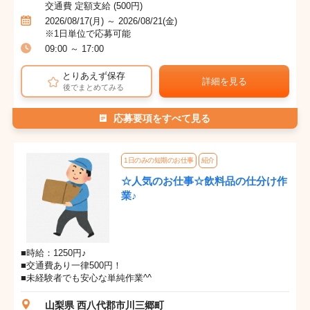
交通費 定額支給 (500円)
2026/08/17(月) ～ 2026/08/21(金)
※1日単位で応募可能
09:00 ～ 17:00
とりあえず保存
詳細を見る
後でまとめてみる
応募要項をすべて見る
1日のみの短期のお仕事
紹介
☆人気のお仕事☆飲料品の仕分け作
業♪
■時給：1250円♪
■交通費あり一律500円！
■未経験者でも安心な単純作業^^
山梨県 西八代郡市川三郷町