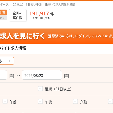
ポータル【全国版】！日払い単発・日雇いの求人情報が満載
191,917
関東
全国の
件
案件数
更
8月9日(日)更新
バイト求人情報
る
～
）
継続（31日以上）
午前
午後
夕勤