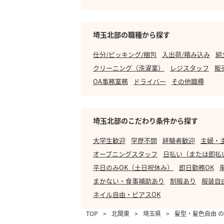
埼玉北部の職種から探す
仕分/ピッキング/梱包
入出荷/積み込み
組
クリーニング（洗濯業）
レジスタッフ
販
OA事務業務
ドライバー
その他職種
埼玉北部のこだわり条件から探す
大学生歓迎
学歴不問
経験者歓迎
主婦・
オープニングスタッフ
日払い（または即払
平日のみOK（土日祝休み）
即日勤務OK
まかない・食事補助あり
制服あり
服装自
ネイル自由・ピアスOK
TOP
>
北関東
>
埼玉県
>
髪型・髪色自由 