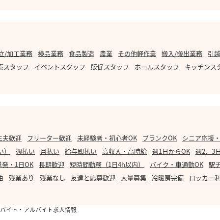
立/加工業務
検品業務
食品製造
農業
その他軽作業
搬入/搬出業務
引越
売スタッフ
イベントスタッフ
販促スタッフ
ホールスタッフ
キッチンス
主夫歓迎
フリーター歓迎
未経験者・初心者OK
ブランクOK
シニア応援
い）
週払い
月払い
給与即払い
高収入・高時給
週1日からOK
週2、3
単発・1日OK
長期歓迎
短時間勤務（1日4h以内）
バイク・車通勤OK
駅
由
残業あり
残業なし
友達と応募歓迎
大量募集
冷暖房完備
ロッカー
のバイト・アルバイト求人情報