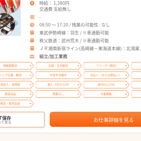
時給： 1,380円
交通費 支給無し
-
08:50 ～ 17:20 / 残業の可能性 : なし
東武伊勢崎線：羽生 / ※車通勤可能
秩父鉄道：武州荒木 / ※車通勤可能
ＪＲ湘南新宿ライン(高崎線－東海道本線)：北鴻巣 
組立/加工業務
経験者歓迎
主婦・主夫歓迎
フリーター歓迎
シニア応援・歓迎
中高年活躍中
日払い（または即払い）
高収入・高時給
週2、3日からOK
週4日以上OK
服装自由
残業なし
大量募集
髪型・髪色自由
ず保存
お仕事詳細を見る
めて見る