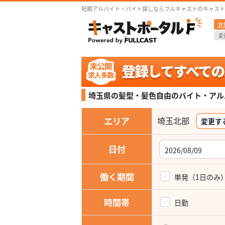
短期アルバイト・バイト探しならフルキャストのキャスト
北
変
埼玉県の髪型・髪色自由の
バイト・アル
エリア
埼玉北部
変更す
日付
働く期間
単発（1日のみ
時間帯
日勤