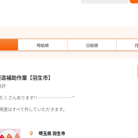
時給順
日給順
製造補助作業【羽生市】
良好
Tたくさんあります!! ───────…*
品関連はすべて外していただきます。
埼玉県 羽生市