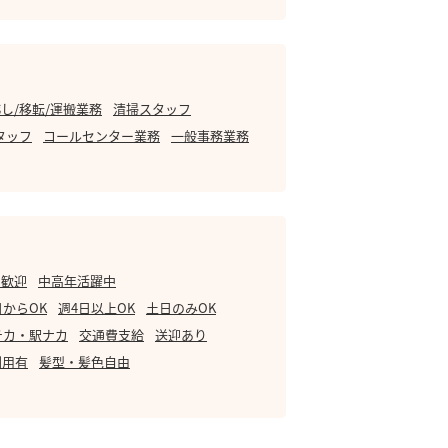
し/移転/運搬業務
清掃スタッフ
タッフ
コールセンター業務
一般事務業務
・歓迎
中高年活躍中
日からOK
週4日以上OK
土日のみOK
チカ・駅ナカ
交通費支給
送迎あり
利用有
髪型・髪色自由