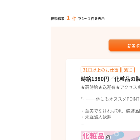
1
件
検索結果
中
1
～
1
件を表示
新着順
31日以上のお仕事
派遣
時給1380円／化粧品の
★高時給★送迎有★アクセス
*…──他にもオススメPOIN
・華美でなければOK、装飾
・未経験大歓迎
...