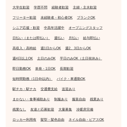
大学生歓迎
学歴不問
経験者歓迎
主婦・主夫歓迎
フリーター歓迎
未経験者・初心者OK
ブランクOK
シニア応援・歓迎
中高年活躍中
オープニングスタッフ
日払い（または即払い）
週払い
月払い
給与即払い
高収入・高時給
週1日からOK
週2、3日からOK
週4日以上OK
土日のみOK
平日のみOK（土日祝休み）
即日勤務OK
単発・1日OK
長期歓迎
短時間勤務（1日4h以内）
バイク・車通勤OK
駅チカ・駅ナカ
交通費支給
送迎あり
まかない・食事補助あり
制服あり
服装自由
残業あり
残業なし
友達と応募歓迎
大量募集
冷暖房完備
ロッカー利用有
髪型・髪色自由
ネイル自由・ピアスOK