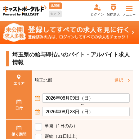
北関東
変更
ログイン
保存求人
メニュー
埼玉県の給与即払いの
バイト・アルバイト求人
情報
埼玉北部
選択
エリア
〜
日付
単発（1日のみ）
働く期間
継続（31日以上）