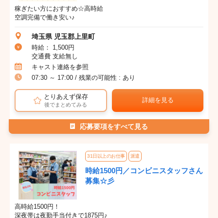
稼ぎたい方におすすめ☆高時給
空調完備で働き安い♪
埼玉県 児玉郡上里町
時給： 1,500円
交通費 支給無し
キャスト連絡を参照
07:30 ～ 17:00 / 残業の可能性 : あり
とりあえず保存
詳細を見る
後でまとめてみる
応募要項をすべて見る
31日以上のお仕事
派遣
時給1500円／コンビニスタッフさん
募集☆彡
高時給1500円！
深夜帯は夜勤手当付きで1875円♪