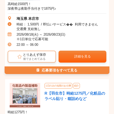
高時給1500円！
深夜帯は夜勤手当付きで1875円♪
埼玉県 本庄市
時給： 1,500円 / 即払いサービス�� 利用できません
交通費 支給無し
2026/08/18(火) ～ 2026/08/23(日)
※1日単位で応募可能
22:00 ～ 06:00
とりあえず保存
詳細を見る
後でまとめてみる
応募要項をすべて見る
1日のみの短期のお仕事
紹介
R【羽生市】時給1275円／化粧品の
ラベル貼り・箱詰めなど
時給1275円！