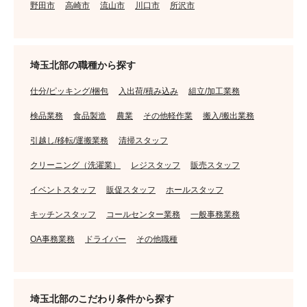
野田市
高崎市
流山市
川口市
所沢市
埼玉北部の職種から探す
仕分/ピッキング/梱包
入出荷/積み込み
組立/加工業務
検品業務
食品製造
農業
その他軽作業
搬入/搬出業務
引越し/移転/運搬業務
清掃スタッフ
クリーニング（洗濯業）
レジスタッフ
販売スタッフ
イベントスタッフ
販促スタッフ
ホールスタッフ
キッチンスタッフ
コールセンター業務
一般事務業務
OA事務業務
ドライバー
その他職種
埼玉北部のこだわり条件から探す