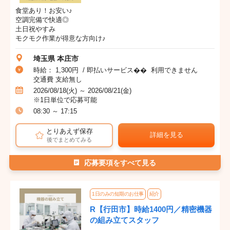
食堂あり！お安い♪
空調完備で快適◎
土日祝やすみ
モクモク作業が得意な方向け♪
埼玉県 本庄市
時給： 1,300円 / 即払いサービス�� 利用できません
交通費 支給無し
2026/08/18(火) ～ 2026/08/21(金)
※1日単位で応募可能
08:30 ～ 17:15
とりあえず保存
詳細を見る
後でまとめてみる
応募要項をすべて見る
1日のみの短期のお仕事
紹介
R【行田市】時給1400円／精密機器
の組み立てスタッフ