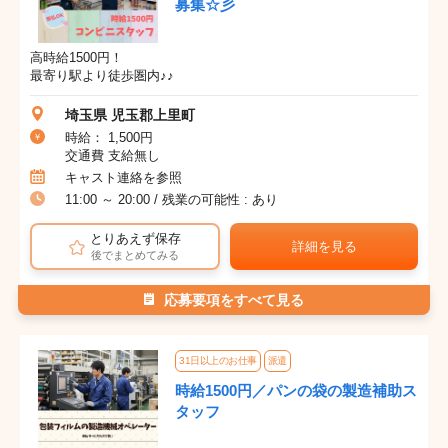
募集☆彡
高時給1500円！
最寄り駅より徒歩圏内♪♪
埼玉県 児玉郡上里町
時給： 1,500円
交通費 支給無し
キャスト連絡を参照
11:00 ～ 20:00 / 残業の可能性 : あり
とりあえず保存
詳細を見る
後でまとめてみる
応募要項をすべて見る
31日以上のお仕事
派遣
時給1500円／パンの袋の製造補助ス
タッフ