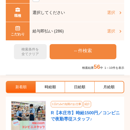
選択してください
選択
職種
給与即払い (286)
選択
こだわり
検索条件を
全てクリア
56
検索結果
中 1～10件を表示
新着順
時給順
日給順
月給順
1日のみの短期のお仕事
紹介
R【本庄市】時給1500円／コンビニ
で夜勤専従スタッフ♪