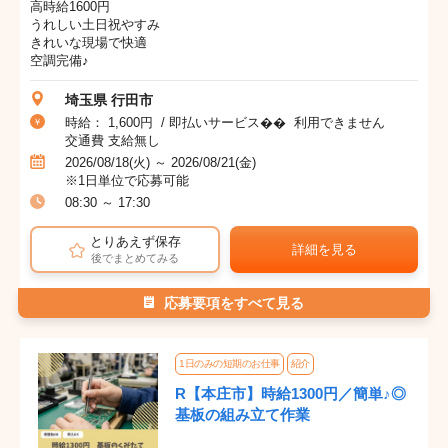
高時給1600円
うれしい土日祝やすみ
きれいな現場で快適
空調完備♪
埼玉県 行田市
時給： 1,600円 / 即払いサービス�� 利用できません
交通費 支給無し
2026/08/18(火) ～ 2026/08/21(金)
※1日単位で応募可能
08:30 ～ 17:30
とりあえず保存
詳細を見る
後でまとめてみる
応募要項をすべて見る
1日のみの短期のお仕事
紹介
R【本庄市】時給1300円／簡単♪◎
基板の組み立て作業