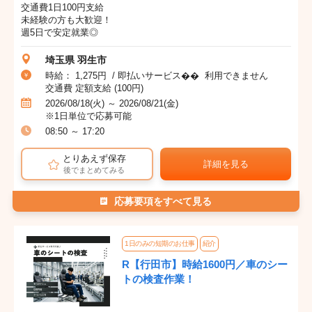
交通費1日100円支給
未経験の方も大歓迎！
週5日で安定就業◎
埼玉県 羽生市
時給： 1,275円 / 即払いサービス�� 利用できません
交通費 定額支給 (100円)
2026/08/18(火) ～ 2026/08/21(金)
※1日単位で応募可能
08:50 ～ 17:20
とりあえず保存
詳細を見る
後でまとめてみる
応募要項をすべて見る
1日のみの短期のお仕事
紹介
R【行田市】時給1600円／車のシー
トの検査作業！