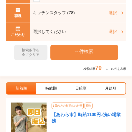
キッチンスタッフ (78)
選択
職種
選択してください
選択
こだわり
検索条件を
全てクリア
70
検索結果
中 1～10件を表示
新着順
時給順
日給順
月給順
1日のみの短期のお仕事
紹介
【あわら市】時給1100円♪洗い場業
務