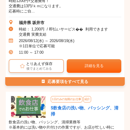
時給1200円+交通費有！
交通費は13円/ｋｍになります。
応募時にご自...
福井県 坂井市
時給： 1,200円 / 即払いサービス�� 利用できます
交通費 実費支給
2026/08/12(水) ～ 2026/08/19(水)
※1日単位で応募可能
11:00 ～ 17:00
とりあえず保存
詳細を見る
後でまとめてみる
応募要項をすべて見る
1日のみの短期のお仕事
紹介
$飲食店の洗い物、バッシング、清
掃
飲食店の洗い物、バッシング、清掃業務等
※基本的には洗い物や片付けの作業ですが、お店が忙しい時に