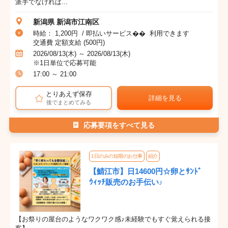
派手でなければ...
新潟県 新潟市江南区
時給： 1,200円 / 即払いサービス�� 利用できます
交通費 定額支給 (500円)
2026/08/13(木) ～ 2026/08/13(木)
※1日単位で応募可能
17:00 ～ 21:00
とりあえず保存
詳細を見る
後でまとめてみる
応募要項をすべて見る
1日のみの短期のお仕事
紹介
【鯖江市】日14600円☆卵とｻﾝﾄﾞ
ｳｨｯﾁ販売のお手伝い♪
【お祭りの屋台のようなワクワク感♪未経験でもすぐ覚えられる接