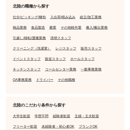
北陸の職種から探す
仕分/ピッキング/梱包
入出荷/積み込み
組立/加工業務
検品業務
食品製造
農業
その他軽作業
搬入/搬出業務
引越し/移転/運搬業務
清掃スタッフ
クリーニング（洗濯業）
レジスタッフ
販売スタッフ
イベントスタッフ
販促スタッフ
ホールスタッフ
キッチンスタッフ
コールセンター業務
一般事務業務
OA事務業務
ドライバー
その他職種
北陸のこだわり条件から探す
大学生歓迎
学歴不問
経験者歓迎
主婦・主夫歓迎
フリーター歓迎
未経験者・初心者OK
ブランクOK