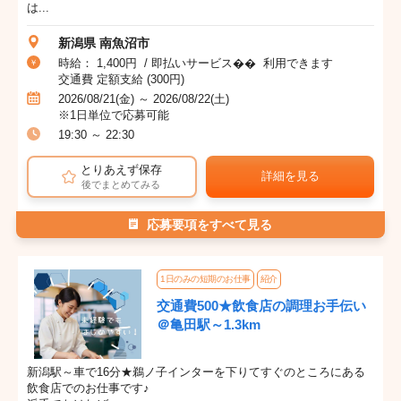
は...
新潟県 南魚沼市
時給： 1,400円 / 即払いサービス�� 利用できます
交通費 定額支給 (300円)
2026/08/21(金) ～ 2026/08/22(土)
※1日単位で応募可能
19:30 ～ 22:30
とりあえず保存
詳細を見る
後でまとめてみる
応募要項をすべて見る
1日のみの短期のお仕事
紹介
交通費500★飲食店の調理お手伝い
＠亀田駅～1.3km
新潟駅～車で16分★鵜ノ子インターを下りてすぐのところにある
飲食店でのお仕事です♪