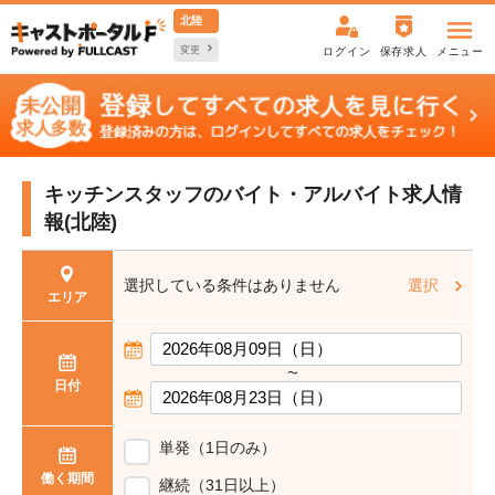
北陸
変更
ログイン
保存求人
メニュー
キッチンスタッフの
バイト・アルバイト求人情
報(北陸)
選択している条件はありません
選択
エリア
〜
日付
単発（1日のみ）
働く期間
継続（31日以上）