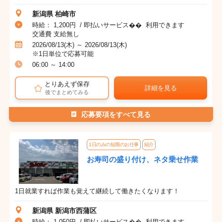
新潟県 柏崎市
時給： 1,200円 / 即払いサービス�� 利用できます
交通費 支給無し
2026/08/13(木) ～ 2026/08/13(木)
※1日単位で応募可能
06:00 ～ 14:00
とりあえず保存
詳細を見る
後でまとめてみる
応募要項をすべて見る
1日のみの短期のお仕事
紹介
お寿司の盛り付け、ネタ乗せ作業
1日就業すれば作業も覚えて継続して働きたくなります！
新潟県 新潟市西蒲区
時給： 1,050円 / 即払いサービス�� 利用できます