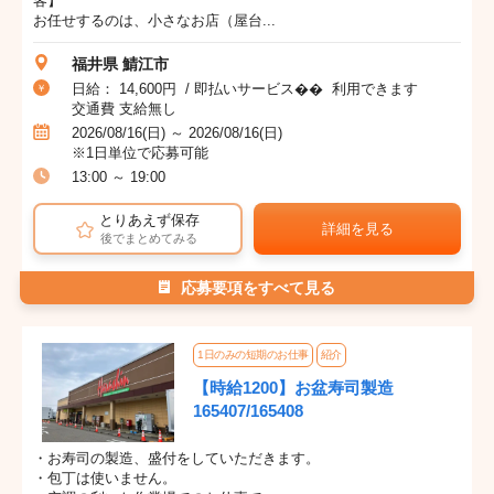
客】
お任せするのは、小さなお店（屋台...
福井県 鯖江市
日給： 14,600円 / 即払いサービス�� 利用できます
交通費 支給無し
2026/08/16(日) ～ 2026/08/16(日)
※1日単位で応募可能
13:00 ～ 19:00
とりあえず保存
詳細を見る
後でまとめてみる
応募要項をすべて見る
1日のみの短期のお仕事
紹介
【時給1200】お盆寿司製造
165407/165408
・お寿司の製造、盛付をしていただきます。
・包丁は使いません。