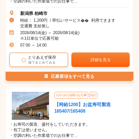
・空調の利いた作業場でのお仕事で...
新潟県 柏崎市
時給： 1,200円 / 即払いサービス�� 利用できます
交通費 支給無し
2026/08/14(金) ～ 2026/08/14(金)
※1日単位で応募可能
07:00 ～ 14:00
とりあえず保存
詳細を見る
後でまとめてみる
応募要項をすべて見る
1日のみの短期のお仕事
紹介
【時給1200】お盆寿司製造
165407/165408
・お寿司の製造、盛付をしていただきます。
・包丁は使いません。
・空調の利いた作業場でのお仕事で...