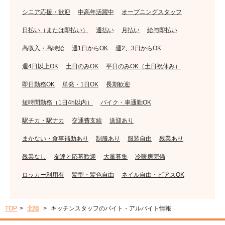
シニア応援・歓迎
中高年活躍中
オープニングスタッフ
日払い（または即払い）
週払い
月払い
給与即払い
高収入・高時給
週1日からOK
週2、3日からOK
週4日以上OK
土日のみOK
平日のみOK（土日祝休み）
即日勤務OK
単発・1日OK
長期歓迎
短時間勤務（1日4h以内）
バイク・車通勤OK
駅チカ・駅ナカ
交通費支給
送迎あり
まかない・食事補助あり
制服あり
服装自由
残業あり
残業なし
友達と応募歓迎
大量募集
冷暖房完備
ロッカー利用有
髪型・髪色自由
ネイル自由・ピアスOK
TOP
北陸
キッチンスタッフのバイト・アルバイト情報