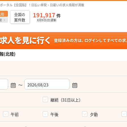
ポータル【全国版】！日払い単発・日雇いの求人情報が満載
191,917
北陸
全国の
件
案件数
更
8月9日(日)更新
(北陸)
～
）
継続（31日以上）
午前
午後
夕勤