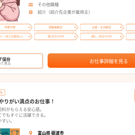
その他職種
紹介（紹介先企業が雇用主）
学歴不問
経験者歓迎
主婦・主夫歓迎
払い（または即払い）
週1日からOK
週2、3日からOK
ず保存
お仕事詳細を見る
めて見る
介
やりがい満点のお仕事！
給料がもらえる安心感。
てでもすぐに活躍できる。
やすい。
富山県 砺波市