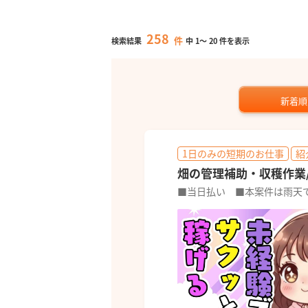
258
件
検索結果
中
1
～
20
件を表示
新着順
1日のみの短期のお仕事
紹
畑の管理補助・収穫作業/
■当日払い ■本案件は雨天