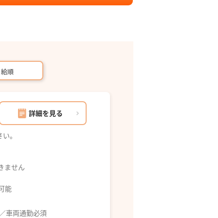
月給順
詳細を見る
さい。
できません
募可能
分／車両通勤必須