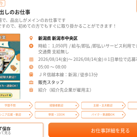
介
出しのお仕事
場で、品出しがメインのお仕事です
ですので、初めての方でもすぐに取り掛かることができます！
新潟県 新潟市中央区
時給： 1,050円 / 給与/即払 /即払いサービス利用
交通費 支給無し
2026/08/14(金)～ 2026/08/14(金)※1日単位で応
05:00 ～ 08:00
ＪＲ信越本線：新潟 / 徒歩13分
販売スタッフ
紹介（紹介先企業が雇用主）
学歴不問
経験者歓迎
主婦・主夫歓迎
シニア応援・歓迎
単発・1日OK
バイク・車通勤OK
ず保存
お仕事詳細を見る
めて見る