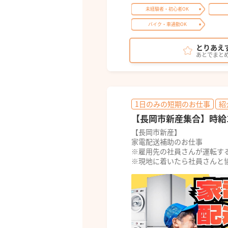
未経験者・初心者OK
バイク・車通勤OK
とりあえ
あとでまと
1日のみの短期のお仕事
紹
【長岡市新産集合】時給
【長岡市新産】
家電配送補助のお仕事
※雇用先の社員さんが運転す
※現地に着いたら社員さんと協