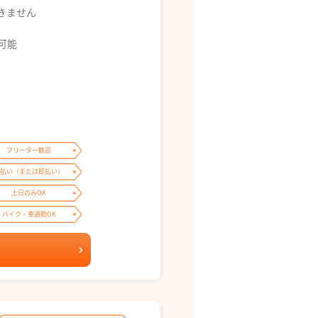
できません
募可能
フリーター歓迎
払い（または即払い）
土日のみOK
バイク・車通勤OK