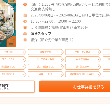
時給： 1,200円 / 給与/即払 /即払いサービス利用
交通費 支給無し
2026/08/09(日)～ 2026/08/16(日)※1日単位で応
18:30 ～ 22:00 、 19:00 ～ 22:00
ＪＲ城端線：福野(富山県) / 車で20分
清掃スタッフ
紹介（紹介先企業が雇用主）
学歴不問
経験者歓迎
主婦・主夫歓迎
ブランクOK
シニア応援・歓迎
中高年活躍中
日
週1日からOK
週2、3日からOK
週4日以上OK
即日勤務OK
単発・1日OK
短時間勤務（1日4h以内）
ず保存
お仕事詳細を見る
めて見る