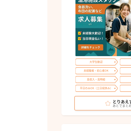
大学生歓迎
未経験者・初心者OK
高収入・高時給
平日のみOK（土日祝休み）
とりあえ
あとでまと