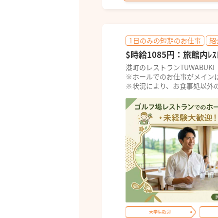
1日のみの短期のお仕事
紹
$時給1085円：旅館内ﾚｽ
港町のレストランTUWABU
※ホールでのお仕事がメイン
※状況により、お食事処以外の旅
大学生歓迎