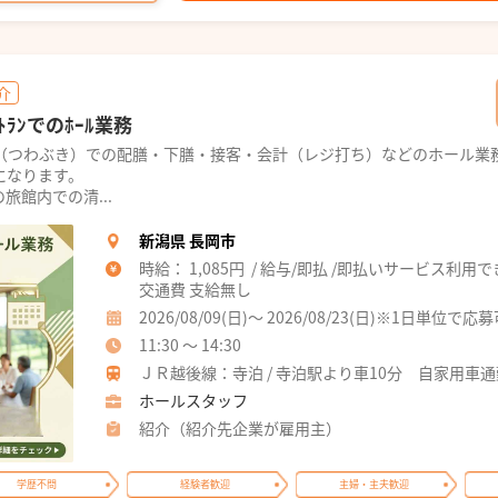
介
ﾄﾗﾝでのﾎｰﾙ業務
KI（つわぶき）での配膳・下膳・接客・会計（レジ打ち）などのホール業
になります。
館内での清...
新潟県 長岡市
時給： 1,085円 / 給与/即払 /即払いサービス利用
交通費 支給無し
2026/08/09(日)～ 2026/08/23(日)※1日単位で応
11:30 ～ 14:30
ＪＲ越後線：寺泊 / 寺泊駅より車10分 自家用車
ホールスタッフ
紹介（紹介先企業が雇用主）
学歴不問
経験者歓迎
主婦・主夫歓迎