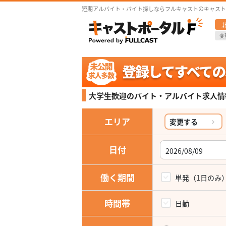
短期アルバイト・バイト探しならフルキャストのキャスト
変
大学生歓迎の
バイト・アルバイト求人情報
エリア
変更する
日付
働く期間
単発（1日のみ
時間帯
日勤