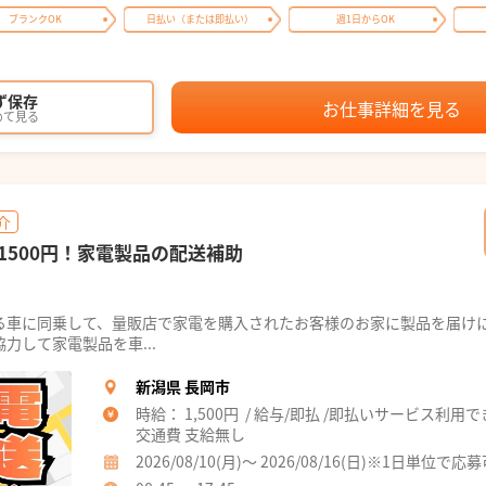
ブランクOK
日払い（または即払い）
週1日からOK
ず保存
お仕事詳細を見る
めて見る
介
1500円！家電製品の配送補助
る車に同乗して、量販店で家電を購入されたお客様のお家に製品を届け
力して家電製品を車...
新潟県 長岡市
時給： 1,500円 / 給与/即払 /即払いサービス利用
交通費 支給無し
2026/08/10(月)～ 2026/08/16(日)※1日単位で応