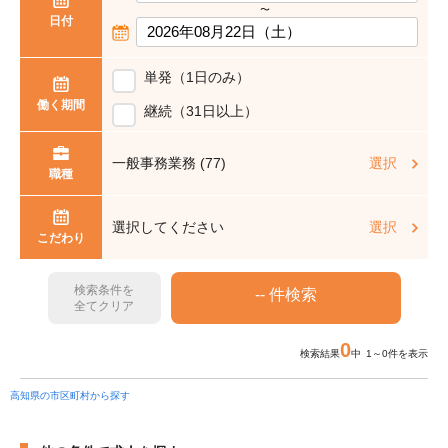
〜
日付
単発（1日のみ）
働く期間
継続（31日以上）
一般事務業務 (77)
選択
職種
選択してください
選択
こだわり
検索条件を
全てクリア
0
検索結果
中 1～0件を表示
高知県の市区町村から探す