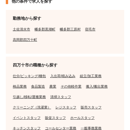
他の条件で求人を探す
勤務地から探す
土佐清水市
幡多郡黒潮町
幡多郡三原村
宿毛市
高岡郡四万十町
四万十市の職種から探す
仕分/ピッキング/梱包
入出荷/積み込み
組立/加工業務
検品業務
食品製造
農業
その他軽作業
搬入/搬出業務
引越し/移転/運搬業務
清掃スタッフ
クリーニング（洗濯業）
レジスタッフ
販売スタッフ
イベントスタッフ
販促スタッフ
ホールスタッフ
キッチンスタッフ
コールセンター業務
一般事務業務