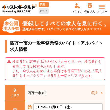
四国
変更
ログイン
保存求人
メニュー
四万十市の一般事務業務の
バイト・アルバイト
求人情報
検索条件に該当する求人がありませんでした。検索条件を
変更して再度検索をお願いします。
また、全求人を対象にする場合は条件欄下部にある「選択
条件をすべてクリア」で条件を一括クリアできます。
四万十市 (0)
選択
エリア