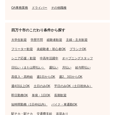
OA事務業務
ドライバー
その他職種
四万十市のこだわり条件から探す
大学生歓迎
学歴不問
経験者歓迎
主婦・主夫歓迎
フリーター歓迎
未経験者・初心者OK
ブランクOK
シニア応援・歓迎
中高年活躍中
オープニングスタッフ
日払い（または即払い）
週払い
月払い
給与即払い
高収入・高時給
週1日からOK
週2、3日からOK
週4日以上OK
土日のみOK
平日のみOK（土日祝休み）
即日勤務OK
単発・1日OK
長期歓迎
短時間勤務（1日4h以内）
バイク・車通勤OK
駅チカ・駅ナカ
交通費支給
送迎あり