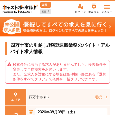
四国
変更
ログイン
保存求人
メニュー
四万十市の引越し/移転/運搬業務の
バイト・アル
バイト求人情報
検索条件に該当する求人がありませんでした。検索条件を
変更して再度検索をお願いします。
また、全求人を対象にする場合は条件欄下部にある「選択
条件をすべてクリア」で条件を一括クリアできます。
四万十市 (0)
選択
エリア