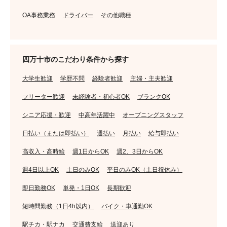
OA事務業務
ドライバー
その他職種
四万十市のこだわり条件から探す
大学生歓迎
学歴不問
経験者歓迎
主婦・主夫歓迎
フリーター歓迎
未経験者・初心者OK
ブランクOK
シニア応援・歓迎
中高年活躍中
オープニングスタッフ
日払い（または即払い）
週払い
月払い
給与即払い
高収入・高時給
週1日からOK
週2、3日からOK
週4日以上OK
土日のみOK
平日のみOK（土日祝休み）
即日勤務OK
単発・1日OK
長期歓迎
短時間勤務（1日4h以内）
バイク・車通勤OK
駅チカ・駅ナカ
交通費支給
送迎あり