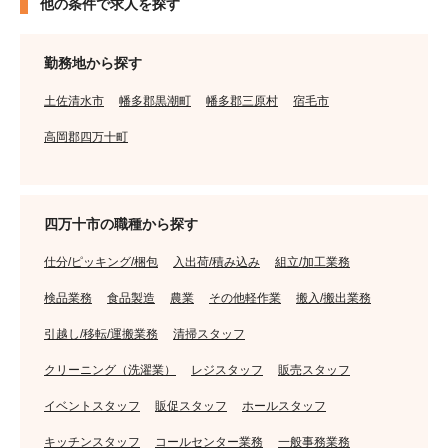
他の条件で求人を探す
勤務地から探す
土佐清水市
幡多郡黒潮町
幡多郡三原村
宿毛市
高岡郡四万十町
四万十市の職種から探す
仕分/ピッキング/梱包
入出荷/積み込み
組立/加工業務
検品業務
食品製造
農業
その他軽作業
搬入/搬出業務
引越し/移転/運搬業務
清掃スタッフ
クリーニング（洗濯業）
レジスタッフ
販売スタッフ
イベントスタッフ
販促スタッフ
ホールスタッフ
キッチンスタッフ
コールセンター業務
一般事務業務