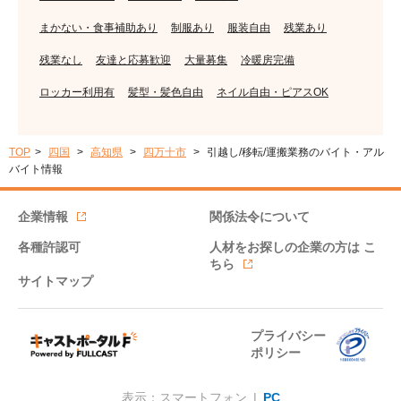
まかない・食事補助あり
制服あり
服装自由
残業あり
残業なし
友達と応募歓迎
大量募集
冷暖房完備
ロッカー利用有
髪型・髪色自由
ネイル自由・ピアスOK
TOP
四国
高知県
四万十市
引越し/移転/運搬業務のバイト・アル
バイト情報
企業情報
関係法令について
各種許認可
人材をお探しの企業の方は
こ
ちら
サイトマップ
プライバシー
ポリシー
表示：スマートフォン |
PC