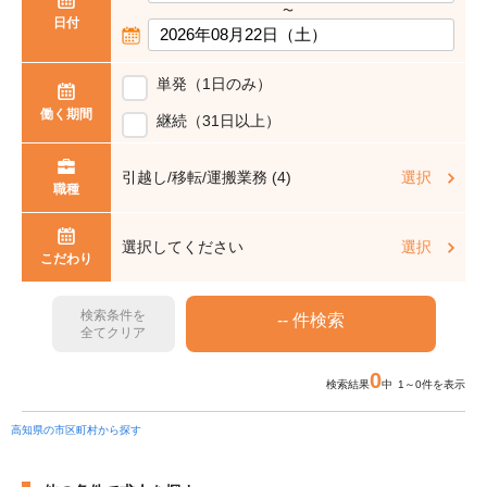
〜
日付
単発（1日のみ）
働く期間
継続（31日以上）
引越し/移転/運搬業務 (4)
選択
職種
選択してください
選択
こだわり
検索条件を
全てクリア
0
検索結果
中 1～0件を表示
高知県の市区町村から探す