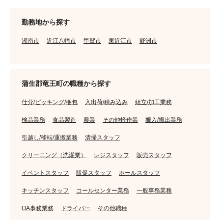
勤務地から探す
湖南市
近江八幡市
甲賀市
東近江市
野洲市
蒲生郡竜王町の職種から探す
仕分/ピッキング/梱包
入出荷/積み込み
組立/加工業務
検品業務
食品製造
農業
その他軽作業
搬入/搬出業務
引越し/移転/運搬業務
清掃スタッフ
クリーニング（洗濯業）
レジスタッフ
販売スタッフ
イベントスタッフ
販促スタッフ
ホールスタッフ
キッチンスタッフ
コールセンター業務
一般事務業務
OA事務業務
ドライバー
その他職種