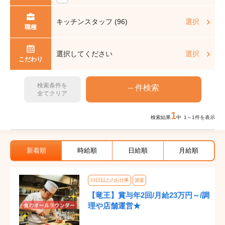
キッチンスタッフ (96)
選択
職種
選択してください
選択
こだわり
検索条件を
全てクリア
1
検索結果
中 1～1件を表示
新着順
時給順
日給順
月給順
31日以上のお仕事
派遣
【竜王】賞与年2回/月給23万円～/調
理や店舗運営★