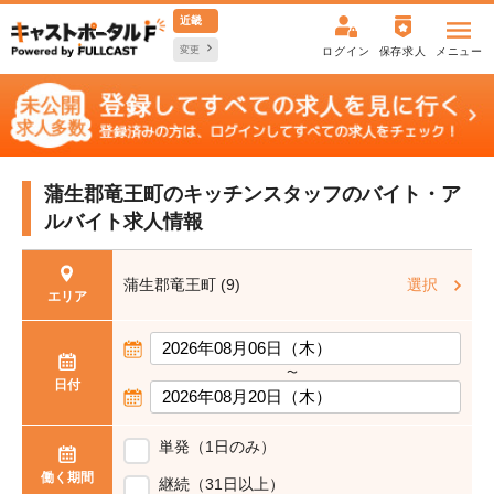
近畿
変更
ログイン
保存求人
メニュー
蒲生郡竜王町のキッチンスタッフの
バイト・ア
ルバイト求人情報
蒲生郡竜王町 (9)
選択
エリア
〜
日付
単発（1日のみ）
働く期間
継続（31日以上）