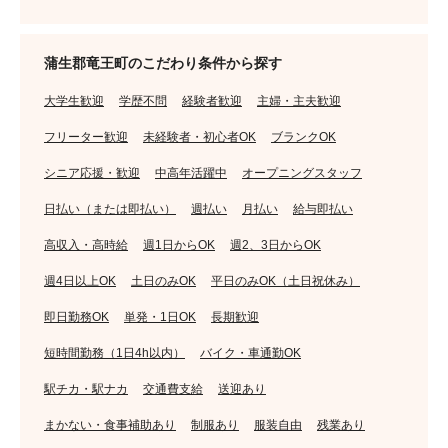
蒲生郡竜王町のこだわり条件から探す
大学生歓迎
学歴不問
経験者歓迎
主婦・主夫歓迎
フリーター歓迎
未経験者・初心者OK
ブランクOK
シニア応援・歓迎
中高年活躍中
オープニングスタッフ
日払い（または即払い）
週払い
月払い
給与即払い
高収入・高時給
週1日からOK
週2、3日からOK
週4日以上OK
土日のみOK
平日のみOK（土日祝休み）
即日勤務OK
単発・1日OK
長期歓迎
短時間勤務（1日4h以内）
バイク・車通勤OK
駅チカ・駅ナカ
交通費支給
送迎あり
まかない・食事補助あり
制服あり
服装自由
残業あり