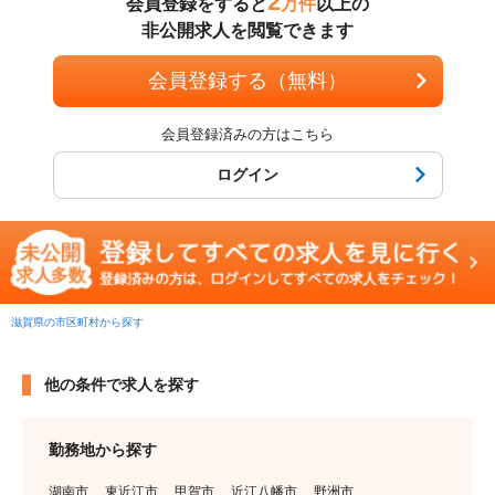
2
会員登録をすると
万件
以上の
非公開求人を閲覧できます
会員登録する（無料）
会員登録済みの方はこちら
ログイン
滋賀県の市区町村から探す
他の条件で求人を探す
勤務地から探す
湖南市
東近江市
甲賀市
近江八幡市
野洲市