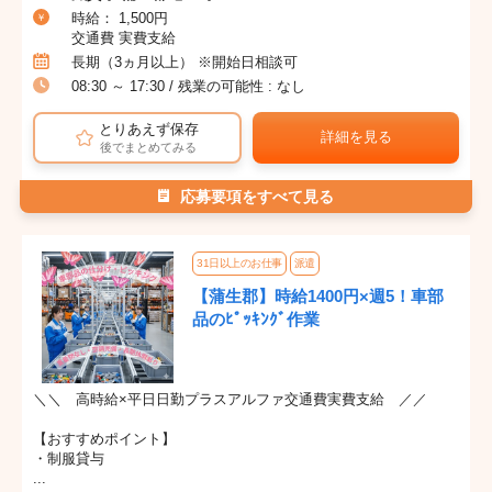
時給： 1,500円
交通費 実費支給
長期（3ヵ月以上） ※開始日相談可
08:30 ～ 17:30 / 残業の可能性 : なし
とりあえず保存
詳細を見る
後でまとめてみる
応募要項をすべて見る
31日以上のお仕事
派遣
【蒲生郡】時給1400円×週5！車部
品のﾋﾟｯｷﾝｸﾞ作業
＼＼ 高時給×平日日勤プラスアルファ交通費実費支給 ／／
【おすすめポイント】
・制服貸与
...