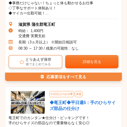
◆事務だけじゃない！ちょっと体も動かせるお仕事
◇丁寧なサポート体制あり！
◆マイカー出勤可能！...
滋賀県 蒲生郡竜王町
時給： 1,400円
交通費 実費支給
長期（3ヵ月以上） ※開始日相談可
08:30 ～ 17:30 / 残業の可能性 : なし
とりあえず保存
詳細を見る
後でまとめてみる
応募要項をすべて見る
31日以上のお仕事
派遣
◆竜王町◆平日週5：手のひらサイ
ズ部品の仕分け
竜王町でのカンタン★仕分け・ピッキングです！
手のひらサイズの部品なので重量物もなく安心◎