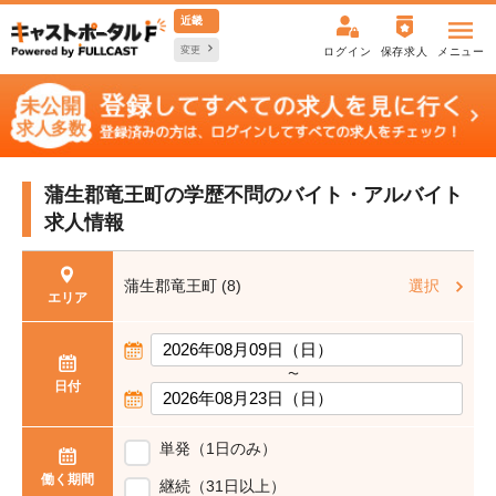
近畿
変更
ログイン
保存求人
メニュー
蒲生郡竜王町の学歴不問の
バイト・アルバイト
求人情報
蒲生郡竜王町 (8)
選択
エリア
〜
日付
単発（1日のみ）
働く期間
継続（31日以上）