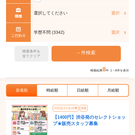
選択してください
選択
職種
学歴不問 (3342)
選択
こだわり
検索条件を
全てクリア
8
検索結果
中 1～8件を表示
新着順
時給順
日給順
月給順
31日以上のお仕事
派遣
【1400円】渋谷発のセレクトショッ
プ★販売スタッフ募集