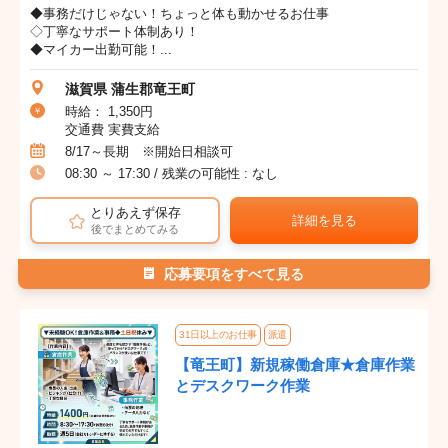
◆事務だけじゃない！ちょっと体も動かせるお仕事
◇丁寧なサポート体制あり！
◆マイカー出勤可能！...
滋賀県 蒲生郡竜王町
時給： 1,350円
交通費 実費支給
8/17～長期 ※開始日相談可
08:30 ～ 17:30 / 残業の可能性 : なし
とりあえず保存
詳細を見る
後でまとめてみる
応募要項をすべて見る
31日以上のお仕事
派遣
【竜王町】新規稼働倉庫★倉庫作業
とデスクワーク作業