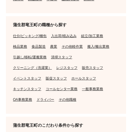
蒲生郡竜王町の職種から探す
仕分/ピッキング/梱包
入出荷/積み込み
組立/加工業務
検品業務
食品製造
農業
その他軽作業
搬入/搬出業務
引越し/移転/運搬業務
清掃スタッフ
クリーニング（洗濯業）
レジスタッフ
販売スタッフ
イベントスタッフ
販促スタッフ
ホールスタッフ
キッチンスタッフ
コールセンター業務
一般事務業務
OA事務業務
ドライバー
その他職種
蒲生郡竜王町のこだわり条件から探す