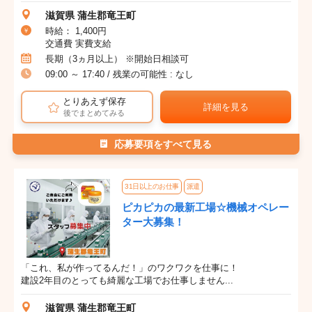
滋賀県 蒲生郡竜王町
時給： 1,400円
交通費 実費支給
長期（3ヵ月以上） ※開始日相談可
09:00 ～ 17:40 / 残業の可能性 : なし
とりあえず保存
詳細を見る
後でまとめてみる
応募要項をすべて見る
31日以上のお仕事
派遣
ピカピカの最新工場☆機械オペレー
ター大募集！
「これ、私が作ってるんだ！」のワクワクを仕事に！
建設2年目のとっても綺麗な工場でお仕事しません...
滋賀県 蒲生郡竜王町