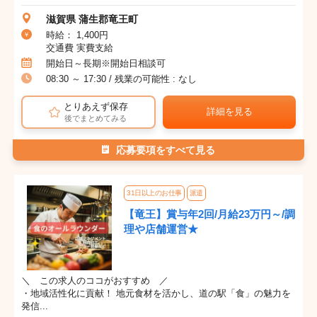
滋賀県 蒲生郡竜王町
時給： 1,400円
交通費 実費支給
開始日～長期※開始日相談可
08:30 ～ 17:30 / 残業の可能性 : なし
とりあえず保存
詳細を見る
後でまとめてみる
応募要項をすべて見る
31日以上のお仕事
派遣
【竜王】賞与年2回/月給23万円～/調
理や店舗運営★
＼ この求人のココがおすすめ ／
・地域活性化に貢献！ 地元食材を活かし、道の駅「食」の魅力を
発信...