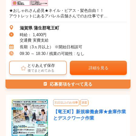
★おしゃれさん必見★ネイル・ピアス・髪色自由！！
アウトレットにあるアパレル店舗さんでのお仕事です...
滋賀県 蒲生郡竜王町
時給： 1,400円
交通費 実費支給
長期（3ヵ月以上） ※開始日相談可
09:30 ～ 18:30 / 残業の可能性 : なし
とりあえず保存
詳細を見る
後でまとめてみる
応募要項をすべて見る
31日以上のお仕事
派遣
【竜王町】新規稼働倉庫★倉庫作業
とデスクワーク作業