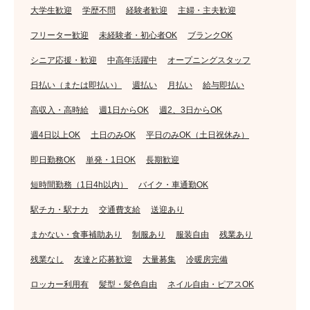
大学生歓迎
学歴不問
経験者歓迎
主婦・主夫歓迎
フリーター歓迎
未経験者・初心者OK
ブランクOK
シニア応援・歓迎
中高年活躍中
オープニングスタッフ
日払い（または即払い）
週払い
月払い
給与即払い
高収入・高時給
週1日からOK
週2、3日からOK
週4日以上OK
土日のみOK
平日のみOK（土日祝休み）
即日勤務OK
単発・1日OK
長期歓迎
短時間勤務（1日4h以内）
バイク・車通勤OK
駅チカ・駅ナカ
交通費支給
送迎あり
まかない・食事補助あり
制服あり
服装自由
残業あり
残業なし
友達と応募歓迎
大量募集
冷暖房完備
ロッカー利用有
髪型・髪色自由
ネイル自由・ピアスOK