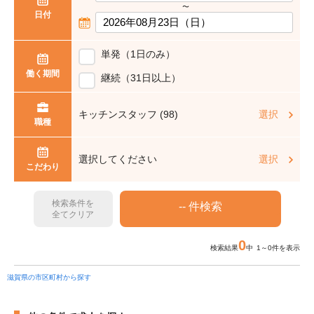
〜
日付
単発（1日のみ）
働く期間
継続（31日以上）
キッチンスタッフ (98)
選択
職種
選択してください
選択
こだわり
検索条件を
全てクリア
0
検索結果
中 1～0件を表示
滋賀県の市区町村から探す