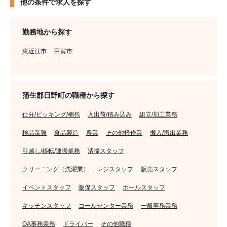
他の条件で求人を探す
勤務地から探す
東近江市
甲賀市
蒲生郡日野町の職種から探す
仕分/ピッキング/梱包
入出荷/積み込み
組立/加工業務
検品業務
食品製造
農業
その他軽作業
搬入/搬出業務
引越し/移転/運搬業務
清掃スタッフ
クリーニング（洗濯業）
レジスタッフ
販売スタッフ
イベントスタッフ
販促スタッフ
ホールスタッフ
キッチンスタッフ
コールセンター業務
一般事務業務
OA事務業務
ドライバー
その他職種