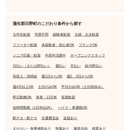
蒲生郡日野町のこだわり条件から探す
大学生歓迎
学歴不問
経験者歓迎
主婦・主夫歓迎
フリーター歓迎
未経験者・初心者OK
ブランクOK
シニア応援・歓迎
中高年活躍中
オープニングスタッフ
日払い（または即払い）
週払い
月払い
給与即払い
高収入・高時給
週1日からOK
週2、3日からOK
週4日以上OK
土日のみOK
平日のみOK（土日祝休み）
即日勤務OK
単発・1日OK
長期歓迎
短時間勤務（1日4h以内）
バイク・車通勤OK
駅チカ・駅ナカ
交通費支給
送迎あり
まかない・食事補助あり
制服あり
服装自由
残業あり