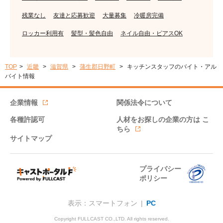
残業なし
友達と応募歓迎
大量募集
冷暖房完備
ロッカー利用有
髪型・髪色自由
ネイル自由・ピアスOK
TOP
近畿
滋賀県
蒲生郡日野町
キッチンスタッフのバイト・アル
バイト情報
企業情報
関係法令について
各種許認可
人材をお探しの企業の方は
こ
ちら
サイトマップ
プライバシー
ポリシー
表示：スマートフォン |
PC
Copyright FULLCAST CO.,LTD. All rights reserved.